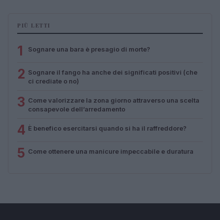
PIÙ LETTI
1
Sognare una bara è presagio di morte?
2
Sognare il fango ha anche dei significati positivi (che
ci crediate o no)
3
Come valorizzare la zona giorno attraverso una scelta
consapevole dell’arredamento
4
È benefico esercitarsi quando si ha il raffreddore?
5
Come ottenere una manicure impeccabile e duratura