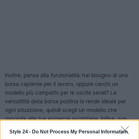
Inoltre, pensa alla funzionalità: hai bisogno di una
borsa capiente per il lavoro, oppure cerchi un
modello più compatto per le uscite serali? La
versatilità della borsa postina la rende ideale per
ogni situazione, quindi scegli un modello che
risponda alle tue esigenze quotidiane. Infine, non
dimenticare di considerare le tendenze attuali. I
Style 24 -
Do Not Process My Personal Information
colori dell’autunno 2025 offrono una varietà di