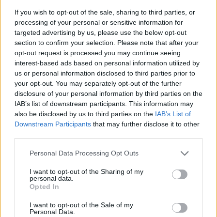
opzioni che possono accendere anche i look più
If you wish to opt-out of the sale, sharing to third parties, or
neutri. Non perdere l’occasione di essere alla moda
processing of your personal or sensitive information for
targeted advertising by us, please use the below opt-out
con un accessorio che ha fatto la storia!
section to confirm your selection. Please note that after your
opt-out request is processed you may continue seeing
interest-based ads based on personal information utilized by
us or personal information disclosed to third parties prior to
AUTORE
your opt-out. You may separately opt-out of the further
Staff
disclosure of your personal information by third parties on the
IAB’s list of downstream participants. This information may
also be disclosed by us to third parties on the
IAB’s List of
Downstream Participants
that may further disclose it to other
third parties.
Please note that this website/app uses one or more Google
Personal Data Processing Opt Outs
services and may gather and store information including but
not limited to your visit or usage behaviour. You may click to
I want to opt-out of the Sharing of my
personal data.
grant or deny consent to Google and its third-party tags to
Opted In
use your data for below specified purposes in below Google
consent section.
I want to opt-out of the Sale of my
Personal Data.