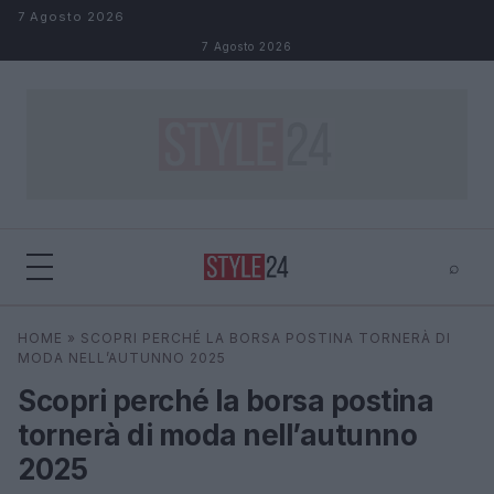
Salta al contenuto
7 Agosto 2026
7 Agosto 2026
⌕
×
⌕
HOME
»
SCOPRI PERCHÉ LA BORSA POSTINA TORNERÀ DI
Cerca
MODA NELL’AUTUNNO 2025
Scopri perché la borsa postina
tornerà di moda nell’autunno
2025