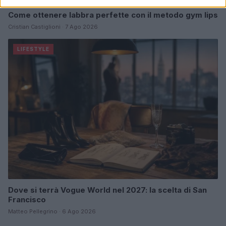
Come ottenere labbra perfette con il metodo gym lips
Cristian Castiglioni · 7 Ago 2026
LIFESTYLE
Dove si terrà Vogue World nel 2027: la scelta di San
Francisco
Matteo Pellegrino · 6 Ago 2026