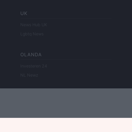
UK
News Hub UK
Lgbtq News
OLANDA
Investeren 24
NL Newz