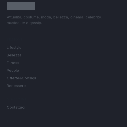
Attualità, costume, moda, bellezza, cinema, celebrity,
musica, tv e gossip.
SEZIONI
Lifestyle
Bellezza
Fitness
People
Offerte&Consigli
Benessere
MAGAZINE
Contattaci
LEGALE