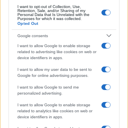
I want to opt-out of Collection, Use,
Continua a leggere
Retention, Sale, and/or Sharing of my
Personal Data that Is Unrelated with the
Purposes for which it was collected.
Opted Out
FITNESS
Google consents
I want to allow Google to enable storage
related to advertising like cookies on web or
device identifiers in apps.
I want to allow my user data to be sent to
Google for online advertising purposes.
I want to allow Google to send me
personalized advertising.
Smartband o smartwatch: come scegliere il fitness
I want to allow Google to enable storage
tracker giusto
related to analytics like cookies on web or
Camilla Fiore · 8 Ago 2026
device identifiers in apps.