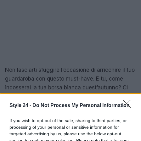
Non lasciarti sfuggire l’occasione di arricchire il tuo
guardaroba con questo must-have. E tu, come
indosserai la tua borsa bianca quest’autunno? Ci
sono così tante possibilità da esplorare!
Style 24 -
Do Not Process My Personal Information
If you wish to opt-out of the sale, sharing to third parties, or
AUTORE
processing of your personal or sensitive information for
Staff
targeted advertising by us, please use the below opt-out
section to confirm your selection. Please note that after your