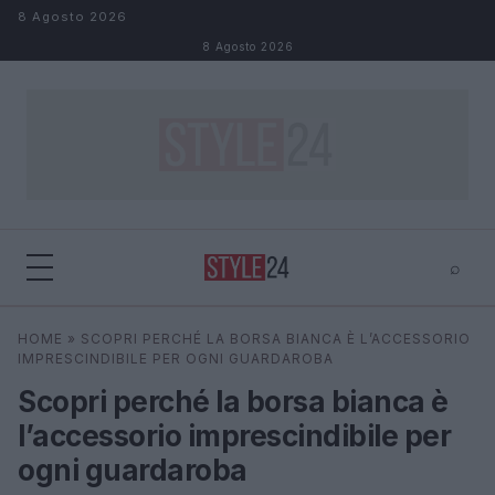
Salta al contenuto
8 Agosto 2026
8 Agosto 2026
⌕
×
⌕
HOME
»
SCOPRI PERCHÉ LA BORSA BIANCA È L’ACCESSORIO
Cerca
IMPRESCINDIBILE PER OGNI GUARDAROBA
Scopri perché la borsa bianca è
l’accessorio imprescindibile per
ogni guardaroba