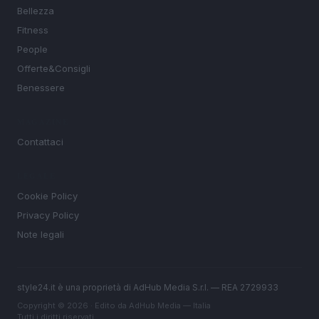
Bellezza
Fitness
People
Offerte&Consigli
Benessere
MAGAZINE
Contattaci
LEGALE
Cookie Policy
Privacy Policy
Note legali
style24.it è una proprietà di AdHub Media S.r.l. — REA 2729933
Copyright © 2026 · Edito da AdHub Media — Italia
Tutti i diritti riservati