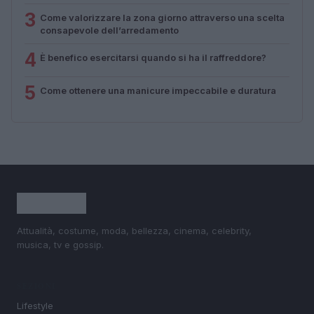
3
Come valorizzare la zona giorno attraverso una scelta
consapevole dell’arredamento
4
È benefico esercitarsi quando si ha il raffreddore?
5
Come ottenere una manicure impeccabile e duratura
Attualità, costume, moda, bellezza, cinema, celebrity,
musica, tv e gossip.
SEZIONI
Lifestyle