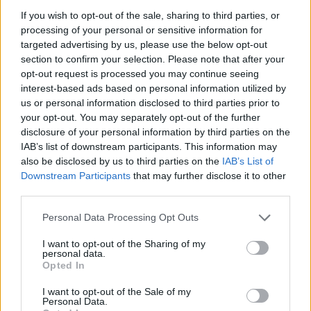
fondamentale del tuo stile autunnale!
Sei pronta a
If you wish to opt-out of the sale, sharing to third parties, or
brillare?
processing of your personal or sensitive information for
targeted advertising by us, please use the below opt-out
section to confirm your selection. Please note that after your
opt-out request is processed you may continue seeing
AUTORE
interest-based ads based on personal information utilized by
Staff
us or personal information disclosed to third parties prior to
your opt-out. You may separately opt-out of the further
disclosure of your personal information by third parties on the
IAB’s list of downstream participants. This information may
also be disclosed by us to third parties on the
IAB’s List of
Downstream Participants
that may further disclose it to other
third parties.
Please note that this website/app uses one or more Google
Personal Data Processing Opt Outs
services and may gather and store information including but
not limited to your visit or usage behaviour. You may click to
I want to opt-out of the Sharing of my
personal data.
grant or deny consent to Google and its third-party tags to
Opted In
use your data for below specified purposes in below Google
consent section.
I want to opt-out of the Sale of my
Personal Data.