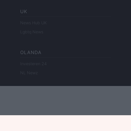
UK
News Hub UK
Lgbtq News
OLANDA
Investeren 24
NL Newz