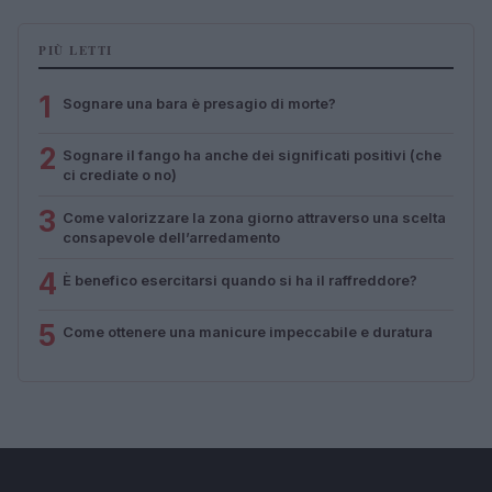
PIÙ LETTI
1
Sognare una bara è presagio di morte?
2
Sognare il fango ha anche dei significati positivi (che
ci crediate o no)
3
Come valorizzare la zona giorno attraverso una scelta
consapevole dell’arredamento
4
È benefico esercitarsi quando si ha il raffreddore?
5
Come ottenere una manicure impeccabile e duratura