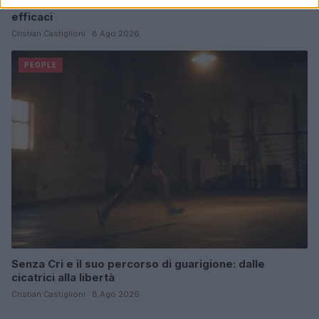
Allenamento in spiaggia: sequenze a corpo libero
efficaci
Cristian Castiglioni · 8 Ago 2026
PEOPLE
Senza Cri e il suo percorso di guarigione: dalle
cicatrici alla libertà
Cristian Castiglioni · 8 Ago 2026