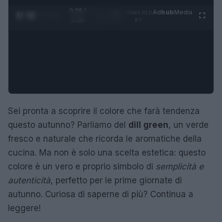
0:29 /
Ad
hub
Media
POWERED
1
/
4
3:16
BY
Sei pronta a scoprire il colore che farà tendenza
questo autunno? Parliamo del
dill green
, un verde
fresco e naturale che ricorda le aromatiche della
cucina. Ma non è solo una scelta estetica: questo
colore è un vero e proprio simbolo di
semplicità e
autenticità
, perfetto per le prime giornate di
autunno. Curiosa di saperne di più? Continua a
leggere!