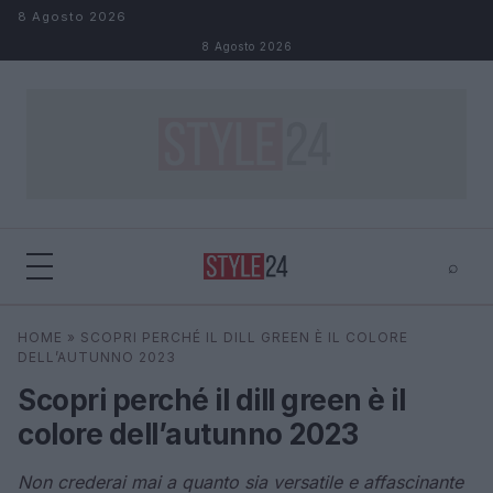
Salta al contenuto
8 Agosto 2026
8 Agosto 2026
⌕
×
⌕
HOME
»
SCOPRI PERCHÉ IL DILL GREEN È IL COLORE
Cerca
DELL’AUTUNNO 2023
Scopri perché il dill green è il
colore dell’autunno 2023
Non crederai mai a quanto sia versatile e affascinante