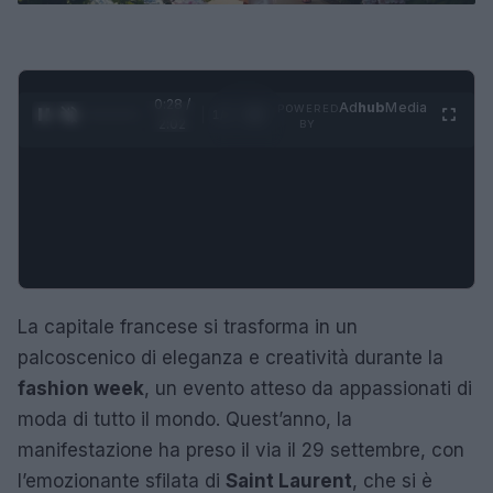
0:29 /
Ad
hub
Media
POWERED
1
/
4
2:02
BY
La capitale francese si trasforma in un
palcoscenico di eleganza e creatività durante la
fashion week
, un evento atteso da appassionati di
moda di tutto il mondo. Quest’anno, la
manifestazione ha preso il via il 29 settembre, con
l’emozionante sfilata di
Saint Laurent
, che si è