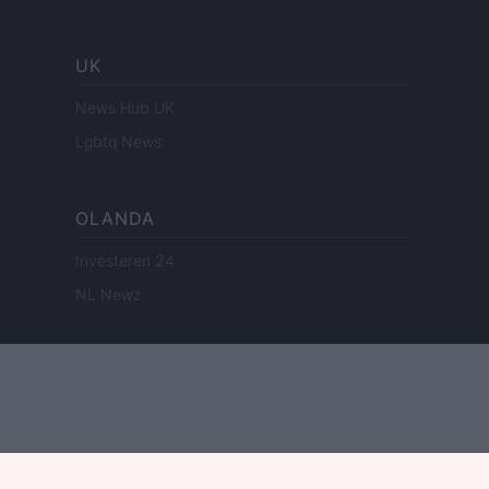
UK
News Hub UK
Lgbtq News
OLANDA
Investeren 24
NL Newz