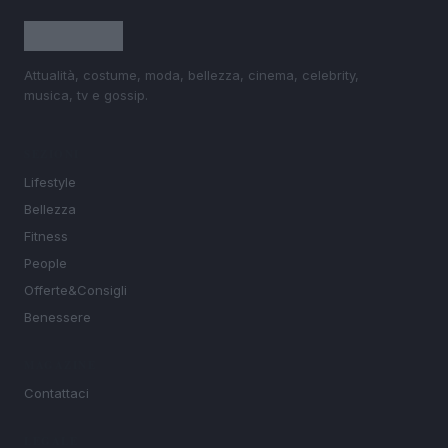
Attualità, costume, moda, bellezza, cinema, celebrity,
musica, tv e gossip.
SEZIONI
Lifestyle
Bellezza
Fitness
People
Offerte&Consigli
Benessere
MAGAZINE
Contattaci
LEGALE