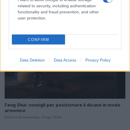
Sicilia
related to security, including authentication
Matteo Pellegrino · 9 Ago 2026
functionality and fraud prevention, and other
user protection.
LIFESTYLE
CONFIRM
Data Deletion
Data Access
Privacy Policy
Feng Shui: consigli per posizionare il divano in modo
armonico
Beatrice Bonaventura · 9 Ago 2026