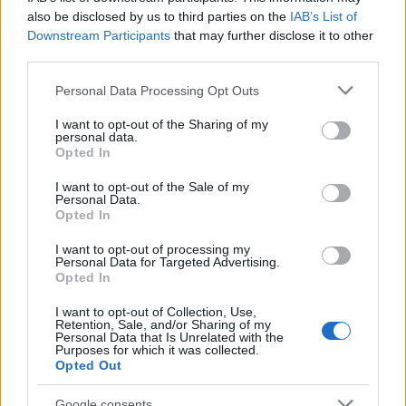
also be disclosed by us to third parties on the
IAB’s List of
Downstream Participants
that may further disclose it to other
third parties.
Please note that this website/app uses one or more Google
Personal Data Processing Opt Outs
services and may gather and store information including but
not limited to your visit or usage behaviour. You may click to
I want to opt-out of the Sharing of my
personal data.
grant or deny consent to Google and its third-party tags to
Opted In
use your data for below specified purposes in below Google
Continua a leggere
consent section.
I want to opt-out of the Sale of my
Personal Data.
Opted In
LIFESTYLE
I want to opt-out of processing my
Personal Data for Targeted Advertising.
Opted In
I want to opt-out of Collection, Use,
Retention, Sale, and/or Sharing of my
Personal Data that Is Unrelated with the
Purposes for which it was collected.
Opted Out
Google consents