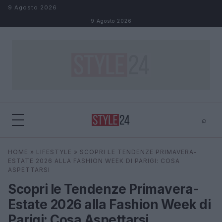
Salta al contenuto
9 Agosto 2026
9 Agosto 2026
⌕
×
⌕
HOME
»
LIFESTYLE
»
SCOPRI LE TENDENZE PRIMAVERA-
Cerca
ESTATE 2026 ALLA FASHION WEEK DI PARIGI: COSA
ASPETTARSI
Scopri le Tendenze Primavera-
Estate 2026 alla Fashion Week di
Parigi: Cosa Aspettarsi