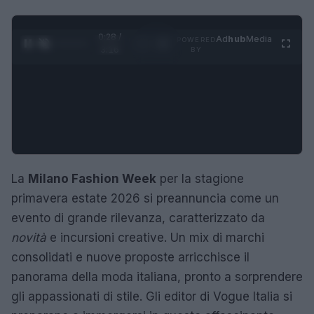
0:29 /
Ad
hub
Media
POWERED
1
/
4
3:16
BY
La
Milano Fashion Week
per la stagione
primavera estate 2026 si preannuncia come un
evento di grande rilevanza, caratterizzato da
novità
e incursioni creative. Un mix di marchi
consolidati e nuove proposte arricchisce il
panorama della moda italiana, pronto a sorprendere
gli appassionati di stile. Gli editor di Vogue Italia si