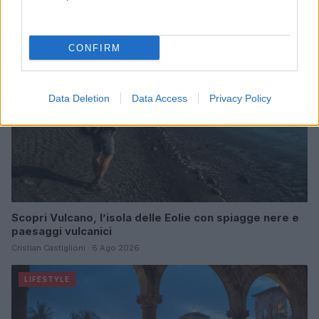
LIFESTYLE
CONFIRM
Data Deletion
Data Access
Privacy Policy
Scopri Vulcano, l’isola delle Eolie con spiagge nere e
paesaggi vulcanici
Cristian Castiglioni · 6 Ago 2026
LIFESTYLE