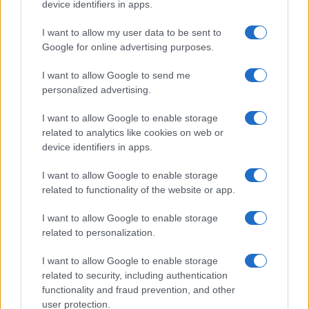
device identifiers in apps.
I want to allow my user data to be sent to
Continua a leggere
Google for online advertising purposes.
I want to allow Google to send me
LIFESTYLE
personalized advertising.
I want to allow Google to enable storage
related to analytics like cookies on web or
device identifiers in apps.
I want to allow Google to enable storage
related to functionality of the website or app.
I want to allow Google to enable storage
related to personalization.
I want to allow Google to enable storage
Come abbinare i pantaloni Capri con le kitten heels:
related to security, including authentication
consigli e ispirazioni
functionality and fraud prevention, and other
Camilla Fiore · 6 Ago 2026
user protection.