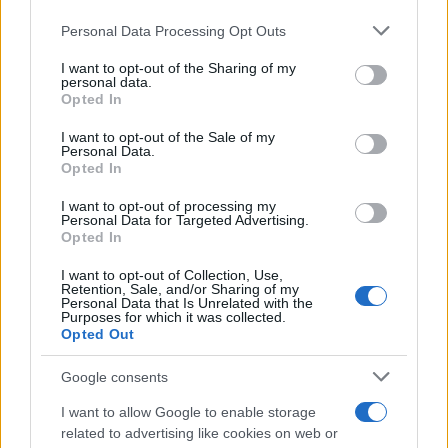
Please note that this website/app uses one or more Google
Personal Data Processing Opt Outs
services and may gather and store information including but
not limited to your visit or usage behaviour. You may click to
I want to opt-out of the Sharing of my
personal data.
grant or deny consent to Google and its third-party tags to
Opted In
use your data for below specified purposes in below Google
consent section.
I want to opt-out of the Sale of my
Personal Data.
Opted In
I want to opt-out of processing my
Personal Data for Targeted Advertising.
Opted In
I want to opt-out of Collection, Use,
Retention, Sale, and/or Sharing of my
Personal Data that Is Unrelated with the
Purposes for which it was collected.
Opted Out
Google consents
I want to allow Google to enable storage
related to advertising like cookies on web or