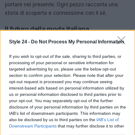
portare nel presente. Ogni pezzo racconta una
storia di scoperta e connessione con il sé.
Il futuro della moda italiana
La
Milano Fashion Week primavera estate 2026
Style 24 -
Do Not Process My Personal Information
si configura come un palcoscenico di creatività e
If you wish to opt-out of the sale, sharing to third parties, or
innovazione. I designer esplorano nuove tecniche e
processing of your personal or sensitive information for
materiali, delineando un futuro luminoso e ricco di
targeted advertising by us, please use the below opt-out
opportunità per la moda italiana. Le aspettative
section to confirm your selection. Please note that after your
opt-out request is processed you may continue seeing
riguardo all’evoluzione di questi trend sono elevate,
interest-based ads based on personal information utilized by
con un’attenzione particolare all’impatto che
us or personal information disclosed to third parties prior to
avranno sul panorama globale della moda.
your opt-out. You may separately opt-out of the further
disclosure of your personal information by third parties on the
IAB’s list of downstream participants. This information may
also be disclosed by us to third parties on the
IAB’s List of
AUTORE
Downstream Participants
that may further disclose it to other
Staff
third parties.