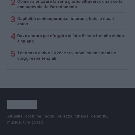
2
Come valorizzare la zona giorno attraverso una scelta
consapevole dell’arredamento
3
Ospitalità contemporanea: ristoranti, hotel e rituali
estivi
4
Dove andare per sfuggire all’afa: 5 mete fresche vicino
a Milano
5
Tendenze estive 2026: zero-proof, cucina locale e
viaggi esperienziali
Attualità, costume, moda, bellezza, cinema, celebrity,
musica, tv e gossip.