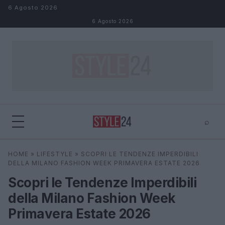
Salta al contenuto
6 Agosto 2026
6 Agosto 2026
⌕
×
⌕
HOME
»
LIFESTYLE
»
SCOPRI LE TENDENZE IMPERDIBILI
Cerca
DELLA MILANO FASHION WEEK PRIMAVERA ESTATE 2026
Scopri le Tendenze Imperdibili
della Milano Fashion Week
Primavera Estate 2026