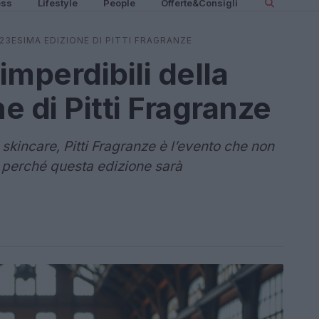
ess
Lifestyle
People
Offerte&Consigli
 23ESIMA EDIZIONE DI PITTI FRAGRANZE
imperdibili della
 di Pitti Fragranze
skincare, Pitti Fragranze è l’evento che non
 perché questa edizione sarà