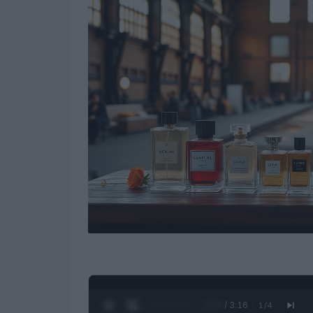
0:28 / 3:16
1
/
4