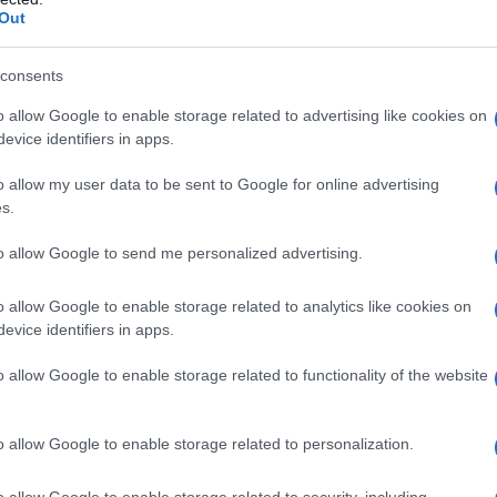
 Satoshi Kuwata, che entra nel mondo dei
Out
a fragranze uniche e suggestive!
consents
 ha dichiarato che il tema di quest’anno,
o allow Google to enable storage related to advertising like cookies on
ndo la ricerca di bellezza e armonia. La sezione
evice identifiers in apps.
nifestazione, dove i brand di spicco come 3LAB,
o allow my user data to be sent to Google for online advertising
anno le loro ultime creazioni. E non
s.
ata alla skincare: un vero e proprio paradiso per
to allow Google to send me personalized advertising.
le!
o allow Google to enable storage related to analytics like cookies on
e
evice identifiers in apps.
o allow Google to enable storage related to functionality of the website
azione della nuova fragranza di Lorenzo Villoresi,
nstallazione poetica capace di catturare
o allow Google to enable storage related to personalization.
se non finiscono qui! Calé presenterà i marchi
masterclass speciale. E indovina un po’?
o allow Google to enable storage related to security, including