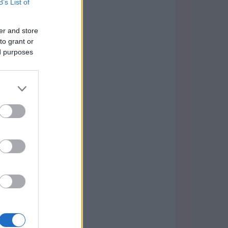
B’s List of
er and store
to grant or
ed purposes