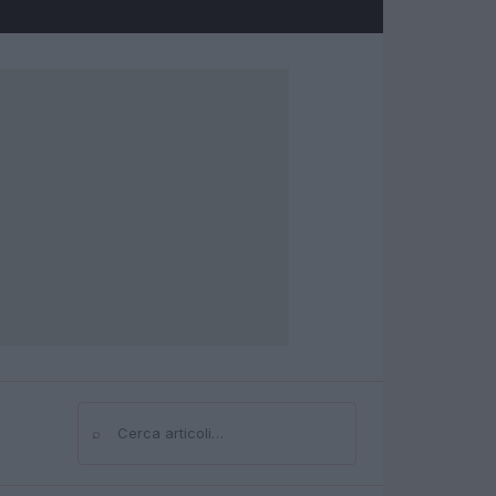
⌕
Cerca