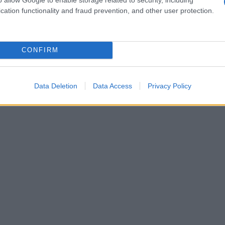
“ti amo”, è un progetto affascinante che
cation functionality and fraud prevention, and other user protection.
agranze uniche, ognuna associata a un luogo e a
CONFIRM
Data Deletion
Data Access
Privacy Policy