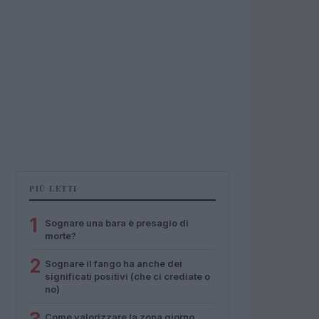
PIÙ LETTI
1
Sognare una bara è presagio di
morte?
2
Sognare il fango ha anche dei
significati positivi (che ci crediate o
no)
Come valorizzare la zona giorno