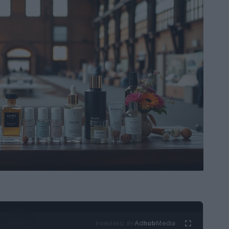
Ad
hub
Media
POWERED BY