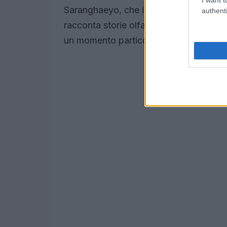
Saranghaeyo, che in coreano significa 
authenti
racconta storie olfattive attraverso fr
un momento particolare.