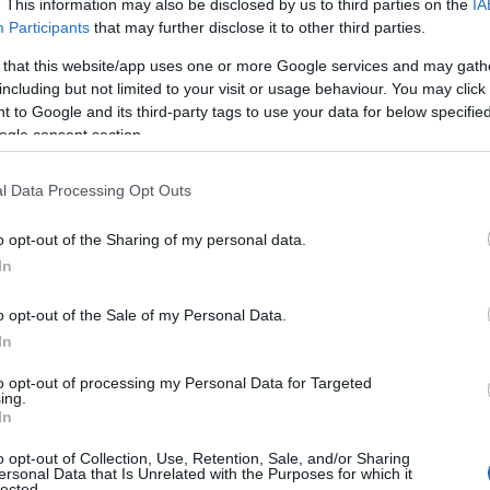
. This information may also be disclosed by us to third parties on the
IA
Participants
that may further disclose it to other third parties.
 that this website/app uses one or more Google services and may gath
including but not limited to your visit or usage behaviour. You may click 
 to Google and its third-party tags to use your data for below specifi
ogle consent section.
l Data Processing Opt Outs
o opt-out of the Sharing of my personal data.
In
rese
o opt-out of the Sale of my Personal Data.
In
 si preannuncia come un evento imperdibile per
to opt-out of processing my Personal Data for Targeted
a partecipazione di ben 230 marchi, di cui il
ing.
In
 sarà un palcoscenico per debutti esclusivi e
o opt-out of Collection, Use, Retention, Sale, and/or Sharing
a quanto possa essere affascinante scoprire un
ersonal Data that Is Unrelated with the Purposes for which it
lected.