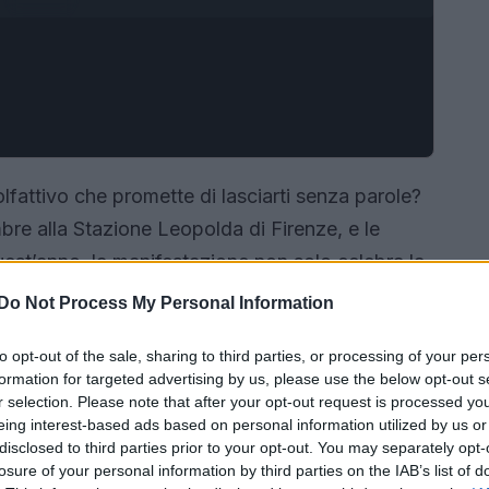
lfattivo che promette di lasciarti senza parole?
mbre alla Stazione Leopolda di Firenze, e le
uest’anno, la manifestazione non solo celebra la
he una nuovissima sezione dedicata alla
Do Not Process My Personal Information
vità ci aspettano!
to opt-out of the sale, sharing to third parties, or processing of your per
formation for targeted advertising by us, please use the below opt-out s
r selection. Please note that after your opt-out request is processed y
eing interest-based ads based on personal information utilized by us or
disclosed to third parties prior to your opt-out. You may separately opt-
losure of your personal information by third parties on the IAB’s list of