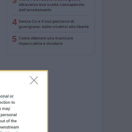
3
attraverso una scelta consapevole
dell’arredamento
4
Senza Cri e il suo percorso di
guarigione: dalle cicatrici alla libertà
5
Come ottenere una manicure
impeccabile e duratura
sonal or
ection to
ou may
 personal
out of the
 downstream