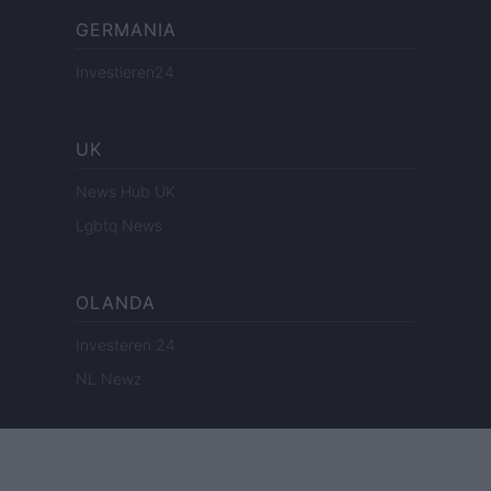
GERMANIA
Investieren24
UK
News Hub UK
Lgbtq News
OLANDA
Investeren 24
NL Newz