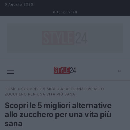
Salta al contenuto
6 Agosto 2026
6 Agosto 2026
⌕
×
⌕
HOME
»
SCOPRI LE 5 MIGLIORI ALTERNATIVE ALLO
Cerca
ZUCCHERO PER UNA VITA PIÙ SANA
Scopri le 5 migliori alternative
allo zucchero per una vita più
sana