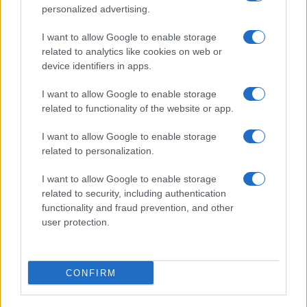
personalized advertising.
I want to allow Google to enable storage
related to analytics like cookies on web or
device identifiers in apps.
I want to allow Google to enable storage
related to functionality of the website or app.
I want to allow Google to enable storage
Come abbinare i pantaloni Capri con le kitten heels:
related to personalization.
consigli e ispirazioni
Camilla Fiore · 6 Ago 2026
I want to allow Google to enable storage
related to security, including authentication
LIFESTYLE
functionality and fraud prevention, and other
user protection.
CONFIRM