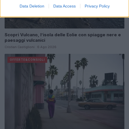
Data Deletion
Data Access
Privacy Policy
Scopri Vulcano, l’isola delle Eolie con spiagge nere e
paesaggi vulcanici
Cristian Castiglioni · 6 Ago 2026
OFFERTE&CONSIGLI