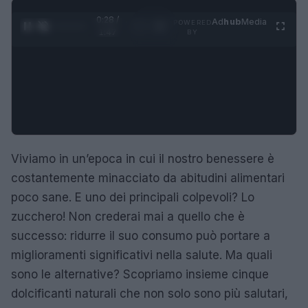
0:29 /
Ad
hub
Media
POWERED
1
/
4
1:47
BY
Viviamo in un’epoca in cui il nostro benessere è
costantemente minacciato da abitudini alimentari
poco sane. E uno dei principali colpevoli? Lo
zucchero! Non crederai mai a quello che è
successo: ridurre il suo consumo può portare a
miglioramenti significativi nella salute. Ma quali
sono le alternative? Scopriamo insieme cinque
dolcificanti naturali che non solo sono più salutari,