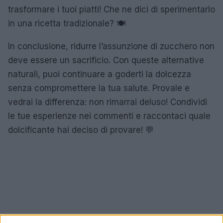
trasformare i tuoi piatti! Che ne dici di sperimentarlo
in una ricetta tradizionale? 🍽️
In conclusione, ridurre l’assunzione di zucchero non
deve essere un sacrificio. Con queste alternative
naturali, puoi continuare a goderti la dolcezza
senza compromettere la tua salute. Provale e
vedrai la differenza: non rimarrai deluso! Condividi
le tue esperienze nei commenti e raccontaci quale
dolcificante hai deciso di provare! 💬