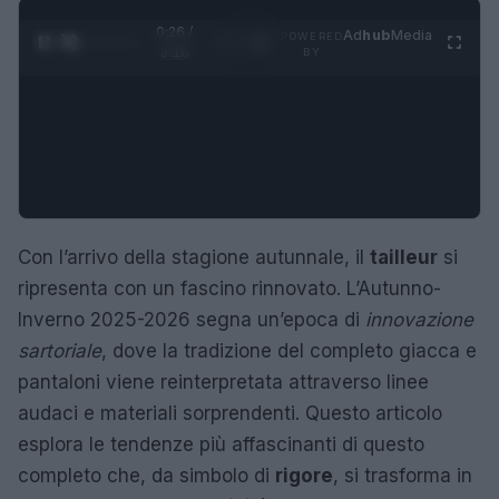
0:27 /
Ad
hub
Media
POWERED
1
/
4
3:16
BY
Con l’arrivo della stagione autunnale, il
tailleur
si
ripresenta con un fascino rinnovato. L’Autunno-
Inverno 2025-2026 segna un’epoca di
innovazione
sartoriale
, dove la tradizione del completo giacca e
pantaloni viene reinterpretata attraverso linee
audaci e materiali sorprendenti. Questo articolo
esplora le tendenze più affascinanti di questo
completo che, da simbolo di
rigore
, si trasforma in