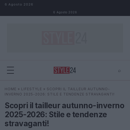
Salta al contenuto
6 Agosto 2026
6 Agosto 2026
⌕
×
⌕
HOME
»
LIFESTYLE
»
SCOPRI IL TAILLEUR AUTUNNO-
Cerca
INVERNO 2025-2026: STILE E TENDENZE STRAVAGANTI!
Scopri il tailleur autunno-inverno
2025-2026: Stile e tendenze
stravaganti!