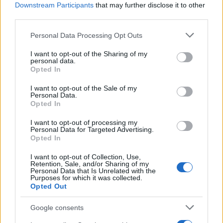
Downstream Participants
that may further disclose it to other
third parties.
Please note that this website/app uses one or more Google
Personal Data Processing Opt Outs
services and may gather and store information including but
not limited to your visit or usage behaviour. You may click to
I want to opt-out of the Sharing of my
personal data.
grant or deny consent to Google and its third-party tags to
Continua a leggere
Opted In
use your data for below specified purposes in below Google
consent section.
I want to opt-out of the Sale of my
Personal Data.
LIFESTYLE
Opted In
I want to opt-out of processing my
Personal Data for Targeted Advertising.
Opted In
I want to opt-out of Collection, Use,
Retention, Sale, and/or Sharing of my
Personal Data that Is Unrelated with the
Purposes for which it was collected.
Opted Out
Google consents