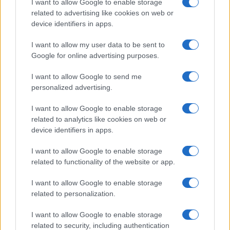
I want to allow Google to enable storage
Mostre di moda 2026: Franco Moschino a Forte di
related to advertising like cookies on web or
Bard e gli eventi imperdibili in Italia
device identifiers in apps.
Cristian Castiglioni · 7 Ago 2026
I want to allow my user data to be sent to
Google for online advertising purposes.
LIFESTYLE
I want to allow Google to send me
personalized advertising.
I want to allow Google to enable storage
related to analytics like cookies on web or
device identifiers in apps.
I want to allow Google to enable storage
related to functionality of the website or app.
I want to allow Google to enable storage
related to personalization.
Le nuove Havaianas Kitten Heel debuttano a
Copenhagen: un mix di comfort e stile
I want to allow Google to enable storage
Matteo Pellegrino · 7 Ago 2026
related to security, including authentication