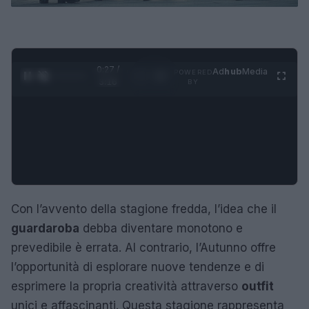
0:28 /
Ad
hub
Media
POWERED
1
/
4
3:16
BY
Con l’avvento della stagione fredda, l’idea che il
guardaroba
debba diventare monotono e
prevedibile è errata. Al contrario, l’Autunno offre
l’opportunità di esplorare nuove tendenze e di
esprimere la propria creatività attraverso
outfit
unici e affascinanti. Questa stagione rappresenta