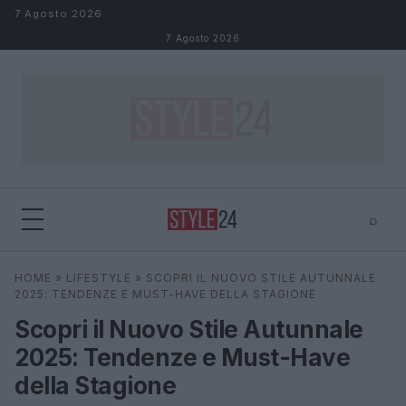
Salta al contenuto
7 Agosto 2026
7 Agosto 2026
⌕
×
⌕
HOME
»
LIFESTYLE
»
SCOPRI IL NUOVO STILE AUTUNNALE
Cerca
2025: TENDENZE E MUST-HAVE DELLA STAGIONE
Scopri il Nuovo Stile Autunnale
2025: Tendenze e Must-Have
della Stagione