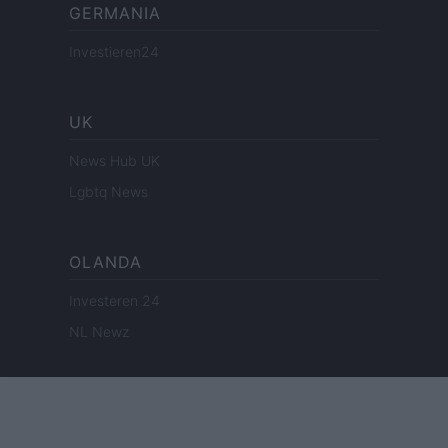
GERMANIA
Investieren24
UK
News Hub UK
Lgbtq News
OLANDA
Investeren 24
NL Newz