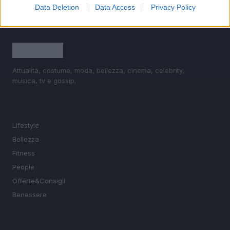
Data Deletion
Data Access
Privacy Policy
Attualità, costume, moda, bellezza, cinema, celebrity,
musica, tv e gossip.
SEZIONI
Lifestyle
Bellezza
Fitness
People
Offerte&Consigli
Benessere
MAGAZINE