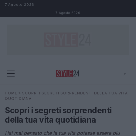
Salta al contenuto
7 Agosto 2026
7 Agosto 2026
⌕
×
⌕
HOME
»
SCOPRI I SEGRETI SORPRENDENTI DELLA TUA VITA
Cerca
QUOTIDIANA
Scopri i segreti sorprendenti
della tua vita quotidiana
Hai mai pensato che la tua vita potesse essere più