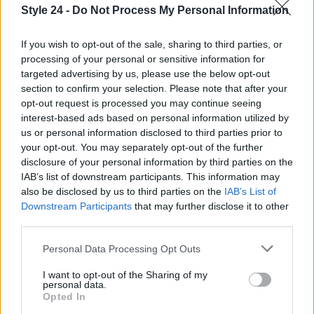
Style 24 -
Do Not Process My Personal Information
If you wish to opt-out of the sale, sharing to third parties, or
processing of your personal or sensitive information for
targeted advertising by us, please use the below opt-out
section to confirm your selection. Please note that after your
opt-out request is processed you may continue seeing
interest-based ads based on personal information utilized by
Zalando Visionary Award: INSTITUTION di Galib
Gassanoff vince a Copenhagen
us or personal information disclosed to third parties prior to
your opt-out. You may separately opt-out of the further
Cristian Castiglioni · 7 Ago 2026
disclosure of your personal information by third parties on the
IAB’s list of downstream participants. This information may
OFFERTE&CONSIGLI
also be disclosed by us to third parties on the
IAB’s List of
Downstream Participants
that may further disclose it to other
third parties.
Please note that this website/app uses one or more Google
Personal Data Processing Opt Outs
services and may gather and store information including but
not limited to your visit or usage behaviour. You may click to
I want to opt-out of the Sharing of my
personal data.
grant or deny consent to Google and its third-party tags to
Opted In
use your data for below specified purposes in below Google