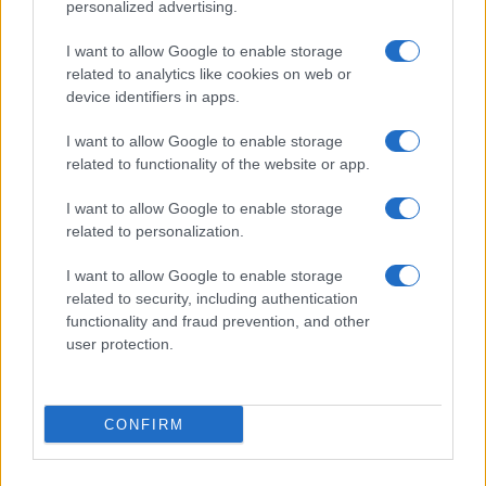
Italia, cultura e soft power: come valorizzare il nostro
personalized advertising.
patrimonio
I want to allow Google to enable storage
Camilla Fiore · 7 Ago 2026
related to analytics like cookies on web or
device identifiers in apps.
PIÙ LETTI
I want to allow Google to enable storage
related to functionality of the website or app.
1
Sognare una bara è presagio di morte?
I want to allow Google to enable storage
related to personalization.
2
Sognare il fango ha anche dei significati positivi (che
ci crediate o no)
I want to allow Google to enable storage
related to security, including authentication
3
Come valorizzare la zona giorno attraverso una scelta
functionality and fraud prevention, and other
consapevole dell’arredamento
user protection.
4
È benefico esercitarsi quando si ha il raffreddore?
5
Come ottenere una manicure impeccabile e duratura
CONFIRM