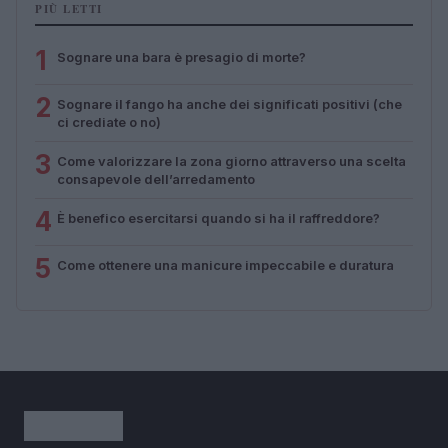
PIÙ LETTI
1
Sognare una bara è presagio di morte?
2
Sognare il fango ha anche dei significati positivi (che
ci crediate o no)
3
Come valorizzare la zona giorno attraverso una scelta
consapevole dell’arredamento
4
È benefico esercitarsi quando si ha il raffreddore?
5
Come ottenere una manicure impeccabile e duratura