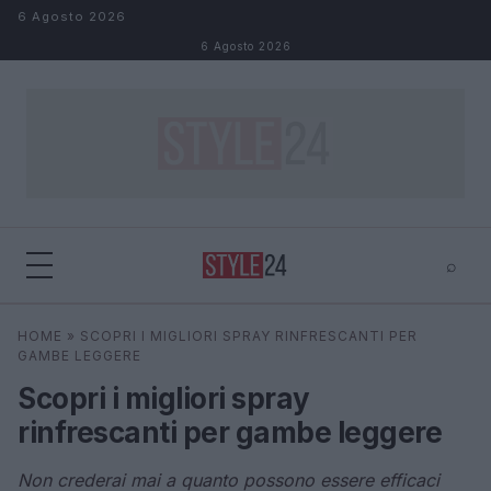
Salta al contenuto
6 Agosto 2026
6 Agosto 2026
⌕
×
⌕
HOME
»
SCOPRI I MIGLIORI SPRAY RINFRESCANTI PER
Cerca
GAMBE LEGGERE
Scopri i migliori spray
rinfrescanti per gambe leggere
Non crederai mai a quanto possono essere efficaci