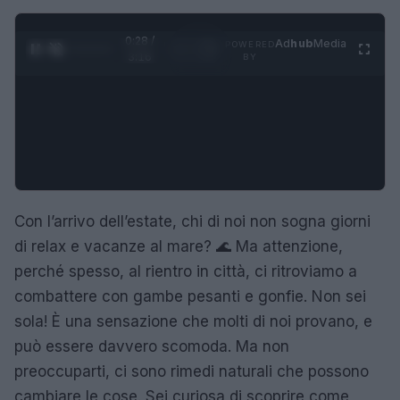
0:29 /
Ad
hub
Media
POWERED
1
/
4
3:16
BY
Con l’arrivo dell’estate, chi di noi non sogna giorni
di relax e vacanze al mare? 🌊 Ma attenzione,
perché spesso, al rientro in città, ci ritroviamo a
combattere con gambe pesanti e gonfie. Non sei
sola! È una sensazione che molti di noi provano, e
può essere davvero scomoda. Ma non
preoccuparti, ci sono rimedi naturali che possono
cambiare le cose. Sei curiosa di scoprire come