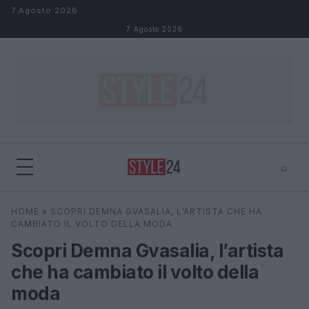
Salta al contenuto
7 Agosto 2026
7 Agosto 2026
⌕
×
⌕
HOME
»
SCOPRI DEMNA GVASALIA, L’ARTISTA CHE HA
Cerca
CAMBIATO IL VOLTO DELLA MODA
Scopri Demna Gvasalia, l’artista
che ha cambiato il volto della
moda