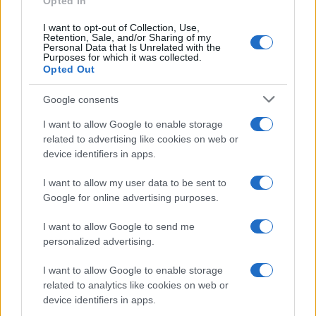
Opted In
I want to opt-out of Collection, Use,
Retention, Sale, and/or Sharing of my
Continua a leggere
Personal Data that Is Unrelated with the
Purposes for which it was collected.
Opted Out
SALUTE
Google consents
I want to allow Google to enable storage
related to advertising like cookies on web or
device identifiers in apps.
I want to allow my user data to be sent to
Google for online advertising purposes.
I want to allow Google to send me
personalized advertising.
I want to allow Google to enable storage
Allergia al veleno di imenotteri: come riconoscere i
related to analytics like cookies on web or
sintomi e prevenire le reazioni gravi
device identifiers in apps.
Camilla Fiore · 7 Ago 2026