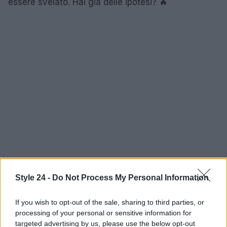
essere svelato. Hai già delle ipotesi? 🔥
Style 24 -
Do Not Process My Personal Information
If you wish to opt-out of the sale, sharing to third parties, or
processing of your personal or sensitive information for
AUTORE
Staff
targeted advertising by us, please use the below opt-out