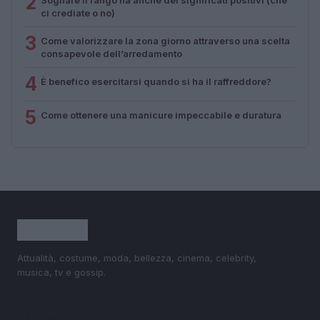
2
ci crediate o no)
3
Come valorizzare la zona giorno attraverso una scelta
consapevole dell’arredamento
4
È benefico esercitarsi quando si ha il raffreddore?
5
Come ottenere una manicure impeccabile e duratura
Attualità, costume, moda, bellezza, cinema, celebrity,
musica, tv e gossip.
SEZIONI