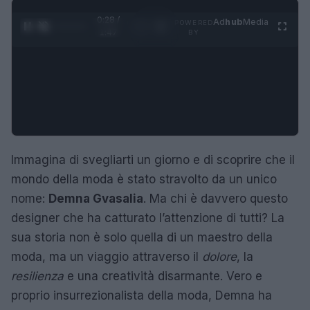
0:29 /
Ad
hub
Media
POWERED
1
/
4
1:47
BY
Immagina di svegliarti un giorno e di scoprire che il
mondo della moda è stato stravolto da un unico
nome:
Demna Gvasalia
. Ma chi è davvero questo
designer che ha catturato l’attenzione di tutti? La
sua storia non è solo quella di un maestro della
moda, ma un viaggio attraverso il
dolore
, la
resilienza
e una creatività disarmante. Vero e
proprio insurrezionalista della moda, Demna ha