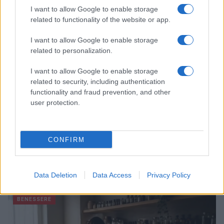
I want to allow Google to enable storage
LIFESTYLE
related to functionality of the website or app.
I want to allow Google to enable storage
related to personalization.
I want to allow Google to enable storage
related to security, including authentication
functionality and fraud prevention, and other
user protection.
CONFIRM
Mostre di moda 2026: Franco Moschino a Forte di
Bard e gli eventi imperdibili in Italia
Data Deletion
Data Access
Privacy Policy
Cristian Castiglioni · 7 Ago 2026
BENESSERE