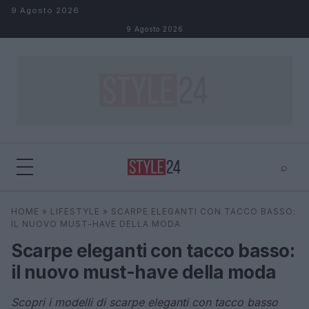
Salta al contenuto
9 Agosto 2026
9 Agosto 2026
⌕
×
⌕
HOME
»
LIFESTYLE
»
SCARPE ELEGANTI CON TACCO BASSO:
Cerca
IL NUOVO MUST-HAVE DELLA MODA
Scarpe eleganti con tacco basso:
il nuovo must-have della moda
Scopri i modelli di scarpe eleganti con tacco basso