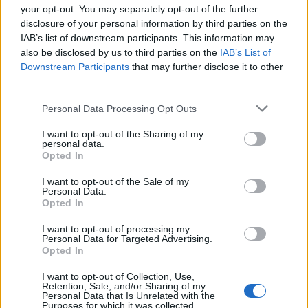
your opt-out. You may separately opt-out of the further
disclosure of your personal information by third parties on the
IAB’s list of downstream participants. This information may
also be disclosed by us to third parties on the
IAB’s List of
Downstream Participants
that may further disclose it to other
third parties.
Please note that this website/app uses one or more Google
Personal Data Processing Opt Outs
services and may gather and store information including but
Guida step-by-step per un’immagine pubblica
not limited to your visit or usage behaviour. You may click to
I want to opt-out of the Sharing of my
personal data.
credibile e glam
grant or deny consent to Google and its third-party tags to
Opted In
use your data for below specified purposes in below Google
Camilla Fiore · 9 Ago 2026
consent section.
I want to opt-out of the Sale of my
Personal Data.
LIFESTYLE
Opted In
I want to opt-out of processing my
Personal Data for Targeted Advertising.
Opted In
I want to opt-out of Collection, Use,
Retention, Sale, and/or Sharing of my
Personal Data that Is Unrelated with the
Purposes for which it was collected.