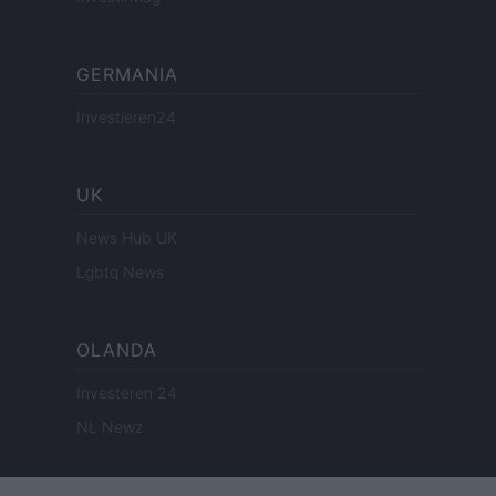
GERMANIA
Investieren24
UK
News Hub UK
Lgbtq News
OLANDA
Investeren 24
NL Newz