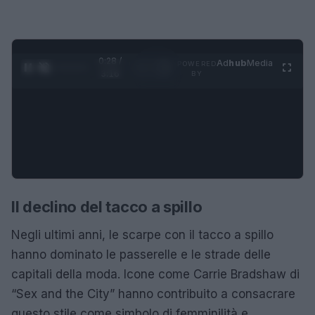
0:28 /
Ad
hub
Media
POWERED
1
/
4
3:16
BY
Il declino del tacco a spillo
Negli ultimi anni, le scarpe con il tacco a spillo
hanno dominato le passerelle e le strade delle
capitali della moda. Icone come Carrie Bradshaw di
“Sex and the City” hanno contribuito a consacrare
questo stile come simbolo di femminilità e