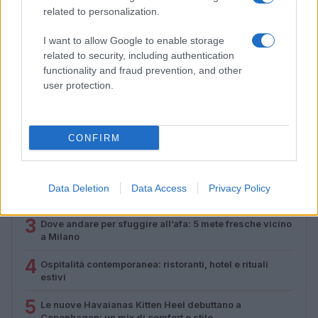
related to personalization.
Feng Shui: consigli per posizionare il divano in modo
armonico
I want to allow Google to enable storage
Beatrice Bonaventura · 9 Ago 2026
related to security, including authentication
functionality and fraud prevention, and other
user protection.
PIÙ LETTI
CONFIRM
1
Sognare il fango ha anche dei significati positivi (che
ci crediate o no)
2
Come valorizzare la zona giorno attraverso una scelta
Data Deletion
Data Access
Privacy Policy
consapevole dell’arredamento
3
Dove andare per sfuggire all’afa: 5 mete fresche vicino
a Milano
4
Ospitalità contemporanea: ristoranti, hotel e rituali
estivi
5
Le nuove Havaianas Kitten Heel debuttano a
Copenhagen: un mix di comfort e stile