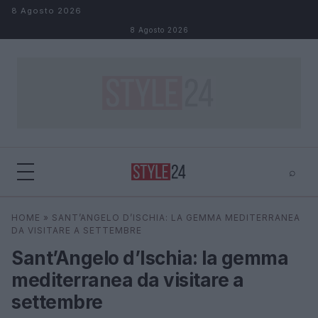
Salta al contenuto
8 Agosto 2026
8 Agosto 2026
⌕
×
⌕
HOME
»
SANT’ANGELO D’ISCHIA: LA GEMMA MEDITERRANEA
Cerca
DA VISITARE A SETTEMBRE
Sant’Angelo d’Ischia: la gemma
mediterranea da visitare a
settembre