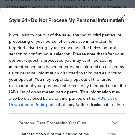
Attraverso escursioni in barca puoi raggiungere la
Baia di Sorgeto, famosa per le sue vasche termali a
Style 24 -
Do Not Process My Personal Information
cielo aperto, oppure, se preferisci la terraferma,
scalare il Monte Epomeo per una vista mozzafiato
If you wish to opt-out of the sale, sharing to third parties, or
sull’isola e il mare. Ogni angolo di Sant’Angelo
processing of your personal or sensitive information for
targeted advertising by us, please use the below opt-out
d’Ischia è una scoperta, un segreto da svelare. Non
section to confirm your selection. Please note that after your
sarebbe meraviglioso tornare a casa con storie
opt-out request is processed you may continue seeing
incredibili da raccontare?
interest-based ads based on personal information utilized by
us or personal information disclosed to third parties prior to
your opt-out. You may separately opt-out of the further
disclosure of your personal information by third parties on the
AUTORE
IAB’s list of downstream participants. This information may
Staff
also be disclosed by us to third parties on the
IAB’s List of
Downstream Participants
that may further disclose it to other
third parties.
Please note that this website/app uses one or more Google
Personal Data Processing Opt Outs
services and may gather and store information including but
not limited to your visit or usage behaviour. You may click to
I want to opt-out of the Sharing of my