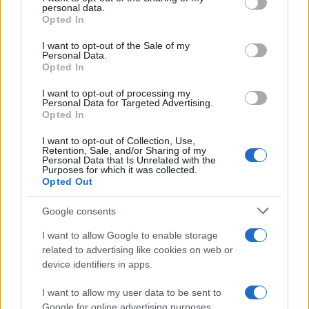
personal data.
grant or deny consent to Google and its third-party tags to
Opted In
use your data for below specified purposes in below Google
consent section.
I want to opt-out of the Sale of my
Personal Data.
Opted In
I want to opt-out of processing my
Personal Data for Targeted Advertising.
Opted In
I want to opt-out of Collection, Use,
Retention, Sale, and/or Sharing of my
Personal Data that Is Unrelated with the
Purposes for which it was collected.
Opted Out
Google consents
I want to allow Google to enable storage
related to advertising like cookies on web or
device identifiers in apps.
Continua a leggere
I want to allow my user data to be sent to
Google for online advertising purposes.
FITNESS