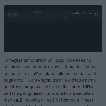
0:29 /
Ad
hub
Media
POWERED
1
/
4
2:02
BY
Immagina di trovarti in un luogo dove il tempo
sembra essersi fermato, dove il ritmo della vita è
scandito solo dall’ondulare delle onde e dal canto
degli uccelli. Sant’Angelo d’Ischia è esattamente
questo: un angolo esclusivo e rilassante dell’isola,
perfetto per godere di un’atmosfera tranquilla e
magica. E indovina un po’? Settembre è il mese