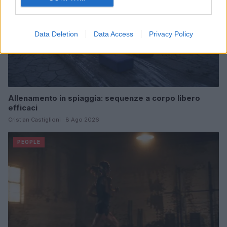
Data Deletion
Data Access
Privacy Policy
Allenamento in spiaggia: sequenze a corpo libero
efficaci
Cristian Castiglioni · 8 Ago 2026
PEOPLE