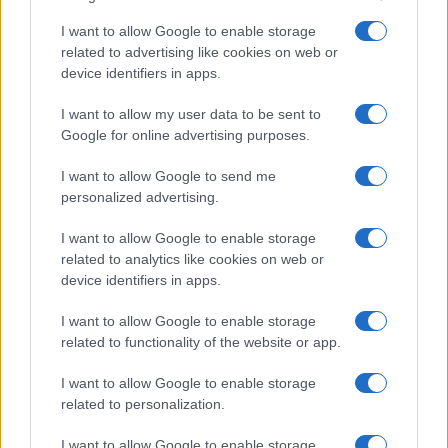
I want to allow Google to enable storage
related to advertising like cookies on web or
Le nuove Havaianas Kitten Heel debuttano a
device identifiers in apps.
Copenhagen: un mix di comfort e stile
I want to allow my user data to be sent to
Matteo Pellegrino · 7 Ago 2026
Google for online advertising purposes.
LIFESTYLE
I want to allow Google to send me
personalized advertising.
I want to allow Google to enable storage
related to analytics like cookies on web or
device identifiers in apps.
I want to allow Google to enable storage
related to functionality of the website or app.
I want to allow Google to enable storage
related to personalization.
Look da ufficio estate 2026: consigli per un
I want to allow Google to enable storage