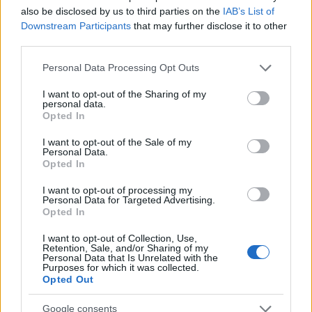
also be disclosed by us to third parties on the
IAB’s List of
Downstream Participants
that may further disclose it to other
third parties.
Please note that this website/app uses one or more Google
Personal Data Processing Opt Outs
services and may gather and store information including but
not limited to your visit or usage behaviour. You may click to
I want to opt-out of the Sharing of my
personal data.
grant or deny consent to Google and its third-party tags to
Opted In
use your data for below specified purposes in below Google
Continua a leggere
consent section.
I want to opt-out of the Sale of my
Personal Data.
Opted In
LIFESTYLE
I want to opt-out of processing my
Personal Data for Targeted Advertising.
Opted In
I want to opt-out of Collection, Use,
Retention, Sale, and/or Sharing of my
Personal Data that Is Unrelated with the
Purposes for which it was collected.
Opted Out
Google consents