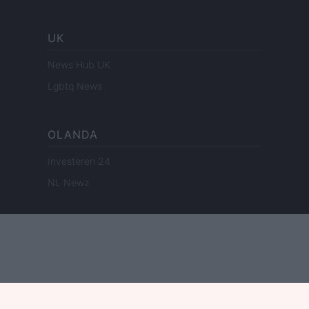
UK
News Hub UK
Lgbtq News
OLANDA
Investeren 24
NL Newz