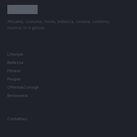
Attualità, costume, moda, bellezza, cinema, celebrity,
musica, tv e gossip.
SEZIONI
Lifestyle
Bellezza
Fitness
People
Offerte&Consigli
Benessere
MAGAZINE
Contattaci
LEGALE