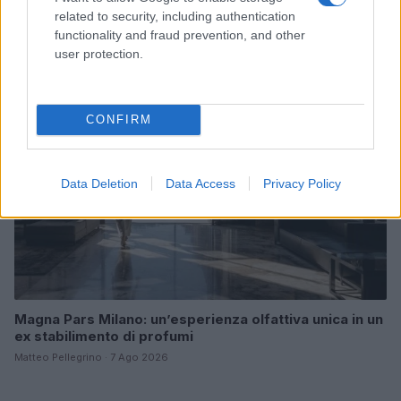
abbigliamento fresco e professionale
related to security, including authentication
Cristian Castiglioni · 7 Ago 2026
functionality and fraud prevention, and other
user protection.
LIFESTYLE
CONFIRM
Data Deletion
Data Access
Privacy Policy
Magna Pars Milano: un’esperienza olfattiva unica in un
ex stabilimento di profumi
Matteo Pellegrino · 7 Ago 2026