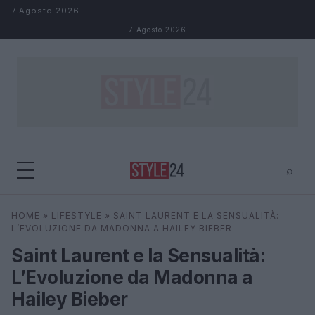
Salta al contenuto
7 Agosto 2026
7 Agosto 2026
⌕
×
⌕
HOME
»
LIFESTYLE
»
SAINT LAURENT E LA SENSUALITÀ:
Cerca
L’EVOLUZIONE DA MADONNA A HAILEY BIEBER
Saint Laurent e la Sensualità:
L’Evoluzione da Madonna a
Hailey Bieber