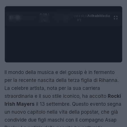
0:29 /
Ad
hub
Media
POWERED
1
/
4
1:47
BY
Il mondo della musica e del gossip è in fermento
per la recente nascita della terza figlia di Rihanna.
La celebre artista, nota per la sua carriera
straordinaria e il suo stile iconico, ha accolto
Rocki
Irish Mayers
il 13 settembre. Questo evento segna
un nuovo capitolo nella vita della popstar, che già
condivide due figli maschi con il compagno Asap