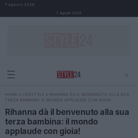
Salta al contenuto
7 Agosto 2026
7 Agosto 2026
⌕
×
⌕
HOME
»
LIFESTYLE
»
RIHANNA DÀ IL BENVENUTO ALLA SUA
Cerca
TERZA BAMBINA: IL MONDO APPLAUDE CON GIOIA!
Rihanna dà il benvenuto alla sua
terza bambina: il mondo
applaude con gioia!