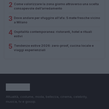
2
Come valorizzare la zona giorno attraverso una scelta
consapevole dell’arredamento
3
Dove andare per sfuggire all’afa: 5 mete fresche vicino
a Milano
4
Ospitalità contemporanea: ristoranti, hotel e rituali
estivi
5
Tendenze estive 2026: zero-proof, cucina locale e
viaggi esperienziali
Attualità, costume, moda, bellezza, cinema, celebrity,
musica, tv e gossip.