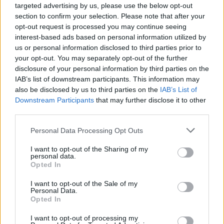
targeted advertising by us, please use the below opt-out
section to confirm your selection. Please note that after your
opt-out request is processed you may continue seeing
Continua a leggere
interest-based ads based on personal information utilized by
us or personal information disclosed to third parties prior to
your opt-out. You may separately opt-out of the further
LIFESTYLE
disclosure of your personal information by third parties on the
IAB’s list of downstream participants. This information may
also be disclosed by us to third parties on the
IAB’s List of
Downstream Participants
that may further disclose it to other
third parties.
Please note that this website/app uses one or more Google
Personal Data Processing Opt Outs
services and may gather and store information including but
not limited to your visit or usage behaviour. You may click to
I want to opt-out of the Sharing of my
personal data.
grant or deny consent to Google and its third-party tags to
Opted In
use your data for below specified purposes in below Google
consent section.
I want to opt-out of the Sale of my
Personal Data.
Opted In
Mostre di moda 2026: Franco Moschino a Forte di
Bard e gli eventi imperdibili in Italia
I want to opt-out of processing my
Cristian Castiglioni · 7 Ago 2026