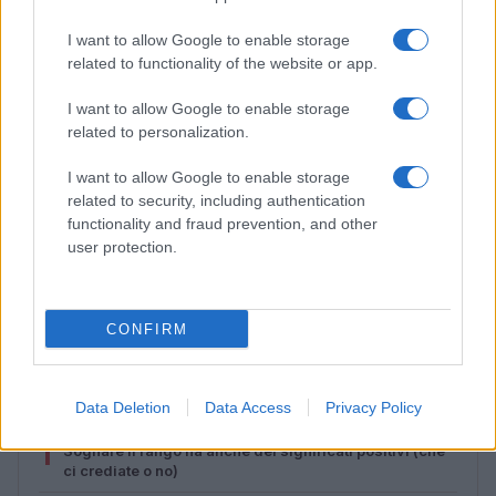
I want to allow Google to enable storage
related to functionality of the website or app.
I want to allow Google to enable storage
related to personalization.
I want to allow Google to enable storage
related to security, including authentication
functionality and fraud prevention, and other
user protection.
Look da ufficio estate 2026: consigli per un
abbigliamento fresco e professionale
Cristian Castiglioni · 7 Ago 2026
CONFIRM
PIÙ LETTI
Data Deletion
Data Access
Privacy Policy
1
Sognare il fango ha anche dei significati positivi (che
ci crediate o no)