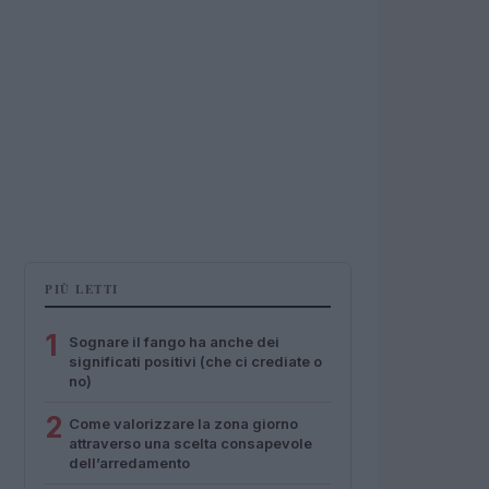
PIÙ LETTI
1
Sognare il fango ha anche dei
significati positivi (che ci crediate o
no)
2
Come valorizzare la zona giorno
attraverso una scelta consapevole
dell’arredamento