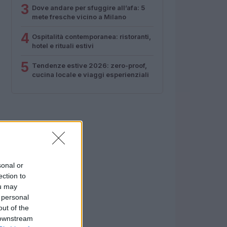
3
Dove andare per sfuggire all’afa: 5
mete fresche vicino a Milano
4
Ospitalità contemporanea: ristoranti,
hotel e rituali estivi
5
Tendenze estive 2026: zero-proof,
cucina locale e viaggi esperienziali
sonal or
ection to
ou may
 personal
out of the
 downstream