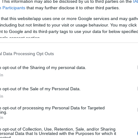
. This information may also be disclosed by us to third parties on the
IA
Participants
that may further disclose it to other third parties.
 that this website/app uses one or more Google services and may gath
including but not limited to your visit or usage behaviour. You may click 
 to Google and its third-party tags to use your data for below specifi
ogle consent section.
l Data Processing Opt Outs
o opt-out of the Sharing of my personal data.
In
cuore della moda
o opt-out of the Sale of my Personal Data.
l flagship store di Reserved, situato in Corso
In
tirato numerosi ospiti desiderosi di scoprire in
to opt-out of processing my Personal Data for Targeted
io. Durante i giorni intensi della
Fashion
ing.
In
gersi in un’atmosfera unica, dove ogni dettaglio
o opt-out of Collection, Use, Retention, Sale, and/or Sharing
ersonal Data that Is Unrelated with the Purposes for which it
lected.