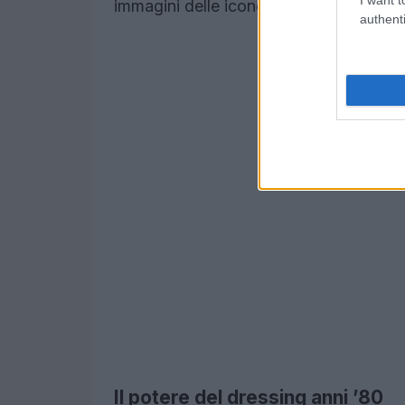
immagini delle icone rétro.
authenti
Il potere del dressing anni ’80