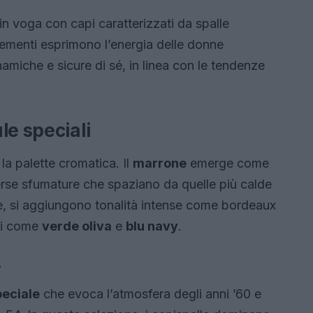
in voga con capi caratterizzati da spalle
lementi esprimono l’energia delle donne
amiche e sicure di sé, in linea con le tendenze
le speciali
 la palette cromatica. Il
marrone
emerge come
verse sfumature che spaziano da quelle più calde
one, si aggiungono tonalità intense come bordeaux
ati come
verde oliva
e
blu navy
.
4
peciale
che evoca l’atmosfera degli anni ’60 e