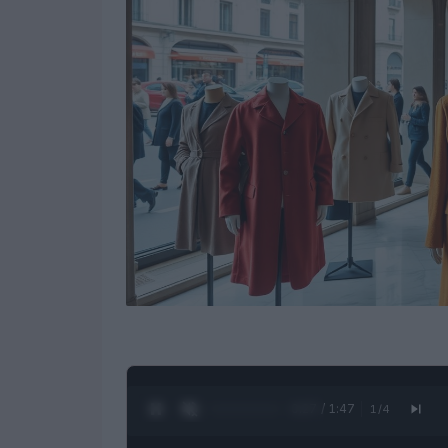
0:28 / 1:47
1
/
4