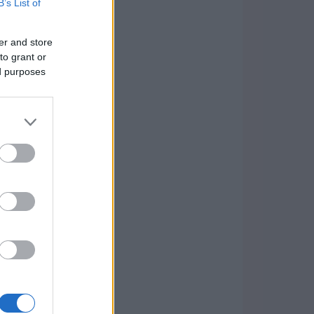
B’s List of
er and store
to grant or
ed purposes