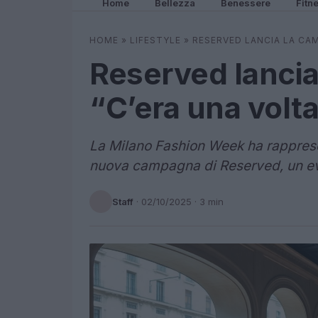
Home
Bellezza
Benessere
Fitn
HOME
»
LIFESTYLE
»
RESERVED LANCIA LA CA
Reserved lanci
“C’era una volta
La Milano Fashion Week ha rappresen
nuova campagna di Reserved, un ev
Staff
·
02/10/2025
· 3 min