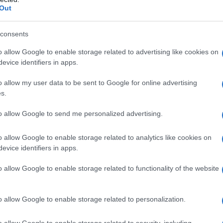
Out
consents
anciato a Varsavia, trae ispirazione dai classici
o di modernità. Reserved non si limita a citare
o allow Google to enable storage related to advertising like cookies on
evice identifiers in apps.
’70 e ’80; piuttosto, si dedica a una
onico e libero, tenendo conto delle esigenze
o allow my user data to be sent to Google for online advertising
s.
to allow Google to send me personalized advertising.
ogni occasione
o allow Google to enable storage related to analytics like cookies on
evice identifiers in apps.
ua versatilità, offrendo capi adatti sia al
e silhouette spaziano da minigonne e gonne midi
o allow Google to enable storage related to functionality of the website
cate. Al tempo stesso, si possono trovare pantaloni
chili che arricchiscono il guardaroba femminile.
o allow Google to enable storage related to personalization.
im-fit e minidress con fiocchi maxi richiamano le
o allow Google to enable storage related to security, including