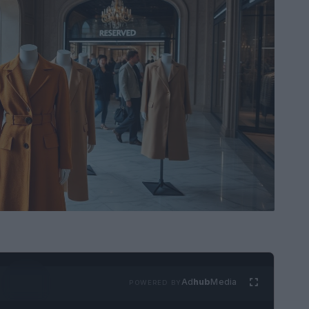
Ad
hub
Media
POWERED BY