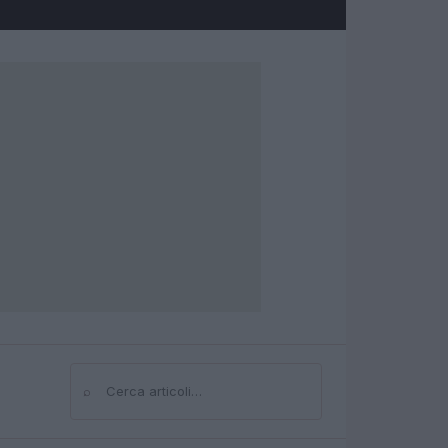
⌕
Cerca