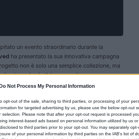
pitato un evento straordinario durante la
ved
ha presentato la sua innovativa campagna
rogetto non è solo una semplice collezione, ma
ria
, riprendendo l’eleganza rétro e
oraneo.
Do Not Process My Personal Information
to opt-out of the sale, sharing to third parties, or processing of your per
formation for targeted advertising by us, please use the below opt-out s
r selection. Please note that after your opt-out request is processed y
eing interest-based ads based on personal information utilized by us or
disclosed to third parties prior to your opt-out. You may separately opt-
losure of your personal information by third parties on the IAB’s list of