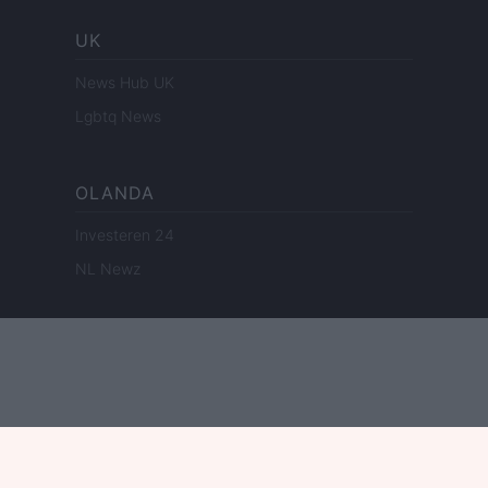
UK
News Hub UK
Lgbtq News
OLANDA
Investeren 24
NL Newz