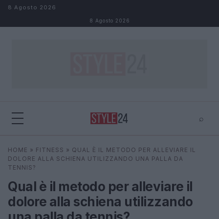
Salta al contenuto
8 Agosto 2026
8 Agosto 2026
⌕
×
⌕
HOME
»
FITNESS
»
QUAL È IL METODO PER ALLEVIARE IL
Cerca
DOLORE ALLA SCHIENA UTILIZZANDO UNA PALLA DA
TENNIS?
Qual è il metodo per alleviare il
dolore alla schiena utilizzando
una palla da tennis?