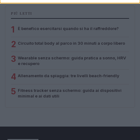
PIÙ LETTI
1
È benefico esercitarsi quando si ha il raffreddore?
2
Circuito total body al parco in 30 minuti a corpo libero
3
Wearable senza schermo: guida pratica a sonno, HRV
e recupero
4
Allenamento da spiaggia: tre livelli beach-friendly
5
Fitness tracker senza schermo: guida ai dispositivi
minimal e ai dati utili