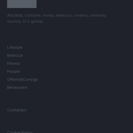
Attualità, costume, moda, bellezza, cinema, celebrity,
musica, tv e gossip.
SEZIONI
Lifestyle
Bellezza
Fitness
People
Offerte&Consigli
Benessere
MAGAZINE
Contattaci
LEGALE
Cookie Policy