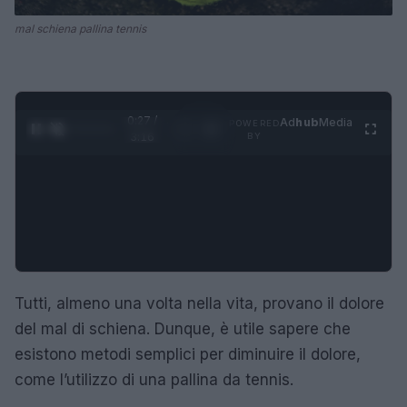
mal schiena pallina tennis
0:28 /
Ad
hub
Media
POWERED
1
/
4
3:16
BY
Tutti, almeno una volta nella vita, provano il dolore
del mal di schiena. Dunque, è utile sapere che
esistono metodi semplici per diminuire il dolore,
come l’utilizzo di una pallina da tennis.