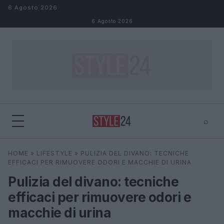
Salta al contenuto
6 Agosto 2026
6 Agosto 2026
⌕
×
⌕
HOME
»
LIFESTYLE
»
PULIZIA DEL DIVANO: TECNICHE
Cerca
EFFICACI PER RIMUOVERE ODORI E MACCHIE DI URINA
Pulizia del divano: tecniche
efficaci per rimuovere odori e
macchie di urina