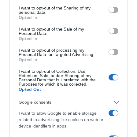
services and may gather and store information including but
not limited to your visit or usage behaviour. You may click to
I want to opt-out of the Sharing of my
LIFESTYLE
personal data.
grant or deny consent to Google and its third-party tags to
Opted In
use your data for below specified purposes in below Google
consent section.
I want to opt-out of the Sale of my
Personal Data.
Opted In
I want to opt-out of processing my
Personal Data for Targeted Advertising.
Opted In
I want to opt-out of Collection, Use,
Retention, Sale, and/or Sharing of my
Personal Data that Is Unrelated with the
Purposes for which it was collected.
Opted Out
Come abbinare i pantaloni Capri con le kitten heels:
consigli e ispirazioni
Google consents
Camilla Fiore · 6 Ago 2026
I want to allow Google to enable storage
related to advertising like cookies on web or
LIFESTYLE
device identifiers in apps.