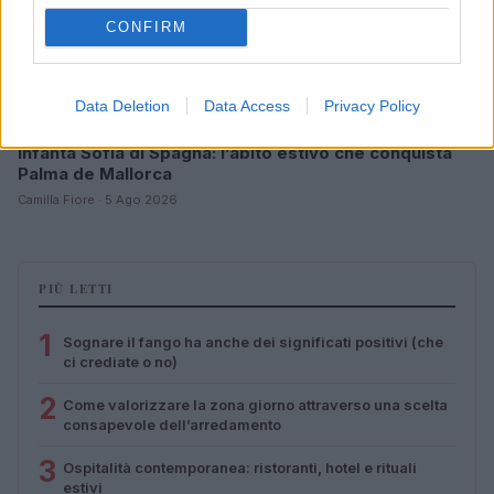
CONFIRM
Data Deletion
Data Access
Privacy Policy
Infanta Sofia di Spagna: l’abito estivo che conquista
Palma de Mallorca
Camilla Fiore · 5 Ago 2026
PIÙ LETTI
1
Sognare il fango ha anche dei significati positivi (che
ci crediate o no)
2
Come valorizzare la zona giorno attraverso una scelta
consapevole dell’arredamento
3
Ospitalità contemporanea: ristoranti, hotel e rituali
estivi