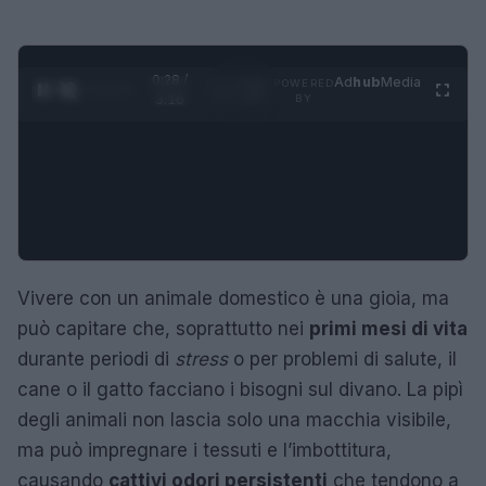
0:29 /
Ad
hub
Media
POWERED
1
/
4
3:16
BY
Vivere con un animale domestico è una gioia, ma
può capitare che, soprattutto nei
primi mesi di vita
durante periodi di
stress
o per problemi di salute, il
cane o il gatto facciano i bisogni sul divano. La pipì
degli animali non lascia solo una macchia visibile,
ma può impregnare i tessuti e l’imbottitura,
causando
cattivi odori persistenti
che tendono a