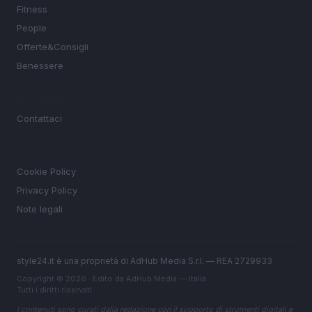
Fitness
People
Offerte&Consigli
Benessere
MAGAZINE
Contattaci
LEGALE
Cookie Policy
Privacy Policy
Note legali
style24.it è una proprietà di AdHub Media S.r.l. — REA 2729933
Copyright © 2026 · Edito da AdHub Media — Italia
Tutti i diritti riservati
I contenuti sono curati dalla redazione con il supporto di strumenti digitali e