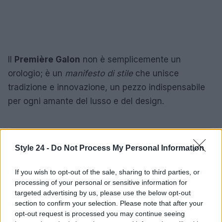
Il
Première Galon
non è semplicemente un
orologio; è un
manifesto di stile
che unisce
tradizione e innovazione, un pezzo indispensabile
per ogni amante del lusso e del design.
AUTORE
Style 24 -
Do Not Process My Personal Information
Staff
If you wish to opt-out of the sale, sharing to third parties, or
processing of your personal or sensitive information for
targeted advertising by us, please use the below opt-out
section to confirm your selection. Please note that after your
opt-out request is processed you may continue seeing