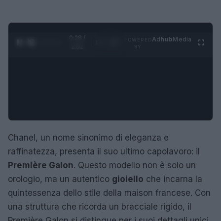
0:29 /
Ad
hub
Media
POWERED
1
/
4
2:02
BY
Chanel, un nome sinonimo di eleganza e
raffinatezza, presenta il suo ultimo capolavoro: il
Première Galon
. Questo modello non è solo un
orologio, ma un autentico
gioiello
che incarna la
quintessenza dello stile della maison francese. Con
una struttura che ricorda un bracciale rigido, il
Première Galon si distingue per i suoi dettagli unici