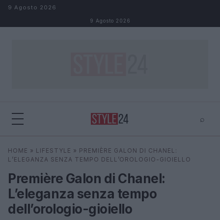
Salta al contenuto
9 Agosto 2026
9 Agosto 2026
⌕
×
⌕
HOME
»
LIFESTYLE
»
PREMIÈRE GALON DI CHANEL:
Cerca
L’ELEGANZA SENZA TEMPO DELL’OROLOGIO-GIOIELLO
Première Galon di Chanel:
L’eleganza senza tempo
dell’orologio-gioiello