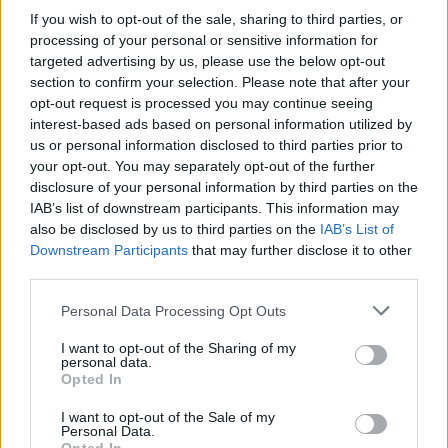
If you wish to opt-out of the sale, sharing to third parties, or
processing of your personal or sensitive information for
Mostre a Parigi estate 2026: cosa vedere nei musei e
targeted advertising by us, please use the below opt-out
spazi espositivi
section to confirm your selection. Please note that after your
Beatrice Bonaventura · 9 Ago 2026
opt-out request is processed you may continue seeing
interest-based ads based on personal information utilized by
LIFESTYLE
us or personal information disclosed to third parties prior to
your opt-out. You may separately opt-out of the further
disclosure of your personal information by third parties on the
IAB’s list of downstream participants. This information may
also be disclosed by us to third parties on the
IAB’s List of
Downstream Participants
that may further disclose it to other
third parties.
Please note that this website/app uses one or more Google
Personal Data Processing Opt Outs
services and may gather and store information including but
not limited to your visit or usage behaviour. You may click to
I want to opt-out of the Sharing of my
personal data.
grant or deny consent to Google and its third-party tags to
Opted In
use your data for below specified purposes in below Google
consent section.
Accessori IKEA per la cura delle piante: pratici e di
I want to opt-out of the Sale of my
Personal Data.
design