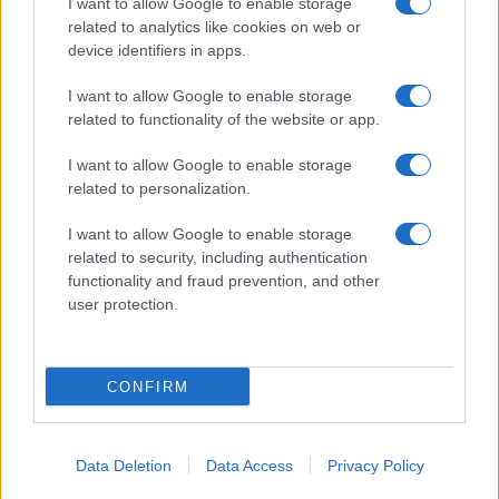
I want to allow Google to enable storage
PIÙ LETTI
related to analytics like cookies on web or
device identifiers in apps.
1
Sognare il fango ha anche dei significati positivi (che
ci crediate o no)
I want to allow Google to enable storage
related to functionality of the website or app.
2
Come valorizzare la zona giorno attraverso una scelta
consapevole dell’arredamento
I want to allow Google to enable storage
3
related to personalization.
Le nuove Havaianas Kitten Heel debuttano a
Copenhagen: un mix di comfort e stile
I want to allow Google to enable storage
4
Ospitalità contemporanea: ristoranti, hotel e rituali
related to security, including authentication
estivi
functionality and fraud prevention, and other
user protection.
5
Infanta Sofia di Spagna: l’abito estivo che conquista
Palma de Mallorca
CONFIRM
Data Deletion
Data Access
Privacy Policy