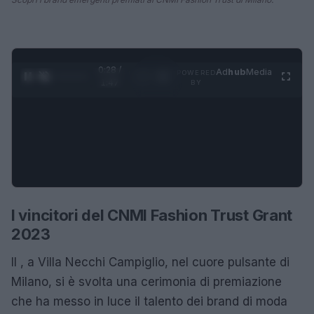
0:28 /
Ad
hub
Media
POWERED
1
/
4
1:47
BY
I vincitori del CNMI Fashion Trust Grant
2023
Il , a Villa Necchi Campiglio, nel cuore pulsante di
Milano, si è svolta una cerimonia di premiazione
che ha messo in luce il talento dei brand di moda