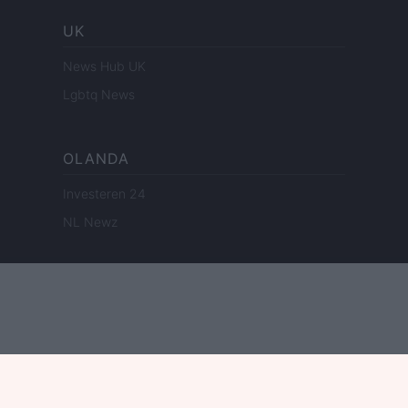
UK
News Hub UK
Lgbtq News
OLANDA
Investeren 24
NL Newz