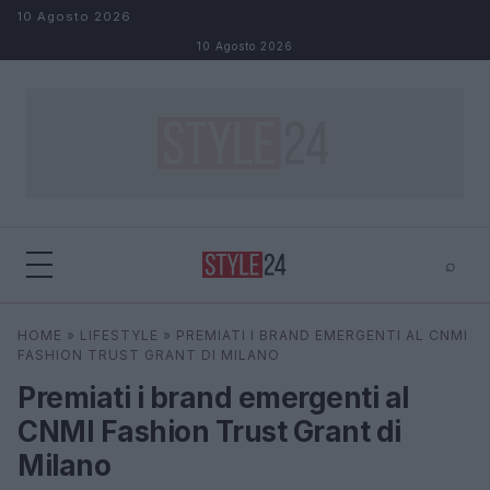
Salta al contenuto
10 Agosto 2026
10 Agosto 2026
⌕
×
⌕
HOME
»
LIFESTYLE
»
PREMIATI I BRAND EMERGENTI AL CNMI
Cerca
FASHION TRUST GRANT DI MILANO
Premiati i brand emergenti al
CNMI Fashion Trust Grant di
Milano