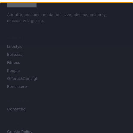
Attualità, costume, moda, bellezza, cinema, celebrity,
musica, tv e gossip.
SEZIONI
Lifestyle
Bellezza
Fitness
People
Offerte&Consigli
Benessere
MAGAZINE
Contattaci
LEGALE
Cookie Policy