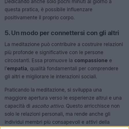
Dedicando anche solo pochi minuti al giorno a
questa pratica, è possibile influenzare
positivamente il proprio corpo.
5. Un modo per connettersi con gli altri
La meditazione può contribuire a costruire relazioni
più profonde e significative con le persone
circostanti. Essa promuove la
compassione
e
l’
empatia
, qualità fondamentali per comprendere
gli altri e migliorare le interazioni sociali.
Praticando la meditazione, si sviluppa una
maggiore apertura verso le esperienze altrui e una
capacità di
ascolto attivo
. Questo arricchisce non
solo le relazioni personali, ma rende anche gli
individui membri più consapevoli e attivi della