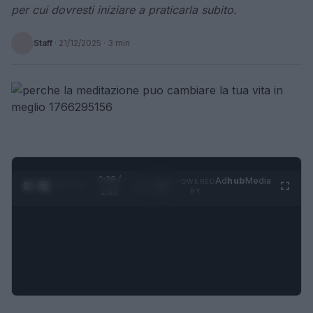
per cui dovresti iniziare a praticarla subito.
Staff
·
21/12/2025
· 3 min
0:28 /
Ad
hub
Media
POWERED
1
/
4
1:47
BY