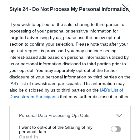
comunità.
Style 24 -
Do Not Process My Personal Information
La meditazione offre l’opportunità di migliorare la
qualità della vita, rivelando benefici inaspettati. La
If you wish to opt-out of the sale, sharing to third parties, or
processing of your personal or sensitive information for
pratica regolare può trasformare le dinamiche
targeted advertising by us, please use the below opt-out
interpersonali, incoraggiando un ambiente sociale
section to confirm your selection. Please note that after your
più sano e collaborativo.
opt-out request is processed you may continue seeing
interest-based ads based on personal information utilized by
us or personal information disclosed to third parties prior to
your opt-out. You may separately opt-out of the further
disclosure of your personal information by third parties on the
AUTORE
Staff
IAB’s list of downstream participants. This information may
also be disclosed by us to third parties on the
IAB’s List of
Downstream Participants
that may further disclose it to other
third parties.
Please note that this website/app uses one or more Google
Personal Data Processing Opt Outs
services and may gather and store information including but
not limited to your visit or usage behaviour. You may click to
I want to opt-out of the Sharing of my
personal data.
grant or deny consent to Google and its third-party tags to
Opted In