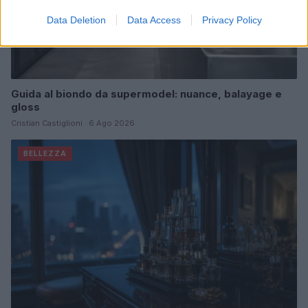
Data Deletion
Data Access
Privacy Policy
Guida al biondo da supermodel: nuance, balayage e
gloss
Cristian Castiglioni · 6 Ago 2026
BELLEZZA