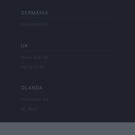
GERMANIA
Investieren24
UK
News Hub UK
Lgbtq News
OLANDA
Investeren 24
NL Newz