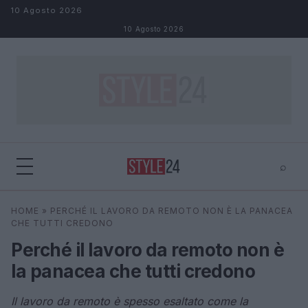
Salta al contenuto
10 Agosto 2026
10 Agosto 2026
⌕
×
⌕
HOME
»
PERCHÉ IL LAVORO DA REMOTO NON È LA PANACEA
Cerca
CHE TUTTI CREDONO
Perché il lavoro da remoto non è
la panacea che tutti credono
Il lavoro da remoto è spesso esaltato come la