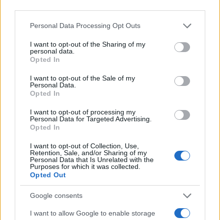
third parties.
Please note that this website/app uses one or more Google
Personal Data Processing Opt Outs
services and may gather and store information including but
not limited to your visit or usage behaviour. You may click to
I want to opt-out of the Sharing of my
personal data.
grant or deny consent to Google and its third-party tags to
Continua a leggere
Opted In
use your data for below specified purposes in below Google
consent section.
I want to opt-out of the Sale of my
Personal Data.
BELLEZZA
Opted In
I want to opt-out of processing my
Personal Data for Targeted Advertising.
Opted In
I want to opt-out of Collection, Use,
Retention, Sale, and/or Sharing of my
Personal Data that Is Unrelated with the
Purposes for which it was collected.
Opted Out
Google consents
I want to allow Google to enable storage