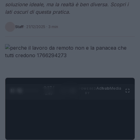
soluzione ideale, ma la realtà è ben diversa. Scopri i
lati oscuri di questa pratica.
Staff
·
21/12/2025
· 3 min
0:28 /
Ad
hub
Media
POWERED
1
/
4
1:47
BY