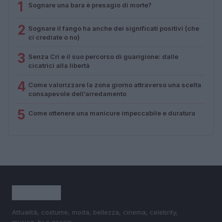
1
Sognare una bara è presagio di morte?
2
Sognare il fango ha anche dei significati positivi (che
ci crediate o no)
3
Senza Cri e il suo percorso di guarigione: dalle
cicatrici alla libertà
4
Come valorizzare la zona giorno attraverso una scelta
consapevole dell’arredamento
5
Come ottenere una manicure impeccabile e duratura
Attualità, costume, moda, bellezza, cinema, celebrity,
musica, tv e gossip.