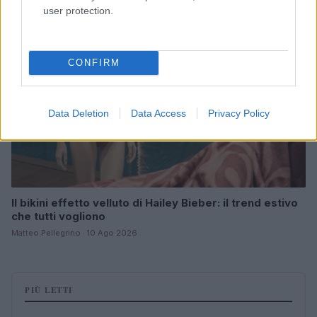
BELLEZZA
user protection.
CONFIRM
Data Deletion
Data Access
Privacy Policy
Il bikini effetto velluto di Hailey Bieber: il trend estivo
che tutti vogliono
Matteo Pellegrino · 10 Ago 2026
PIÙ LETTI