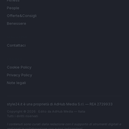
Fitness
People
Offerte&Consigli
Benessere
MAGAZINE
Contattaci
LEGALE
Cookie Policy
Privacy Policy
Note legali
style24.it è una proprietà di AdHub Media S.r.l. — REA 2729933
Copyright © 2026 · Edito da AdHub Media — Italia
Tutti i diritti riservati
I contenuti sono curati dalla redazione con il supporto di strumenti digitali e
realizzati in collaborazione con autori indipendenti.