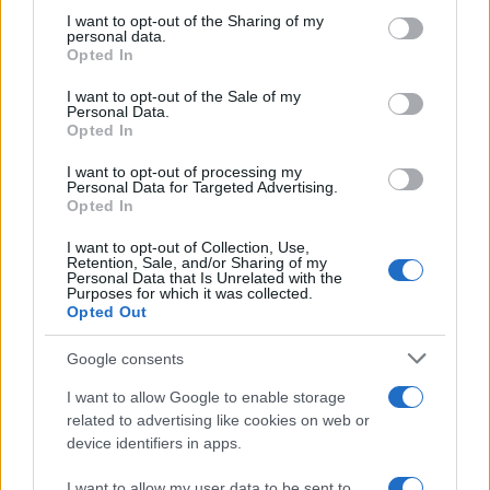
LIFESTYLE
not limited to your visit or usage behaviour. You may click to
I want to opt-out of the Sharing of my
personal data.
grant or deny consent to Google and its third-party tags to
Opted In
use your data for below specified purposes in below Google
consent section.
I want to opt-out of the Sale of my
Personal Data.
Opted In
I want to opt-out of processing my
Personal Data for Targeted Advertising.
Opted In
I want to opt-out of Collection, Use,
Retention, Sale, and/or Sharing of my
Personal Data that Is Unrelated with the
Purposes for which it was collected.
Opted Out
Mostre a Parigi estate 2026: cosa vedere nei musei e
spazi espositivi
Google consents
Beatrice Bonaventura · 9 Ago 2026
I want to allow Google to enable storage
LIFESTYLE
related to advertising like cookies on web or
device identifiers in apps.
I want to allow my user data to be sent to