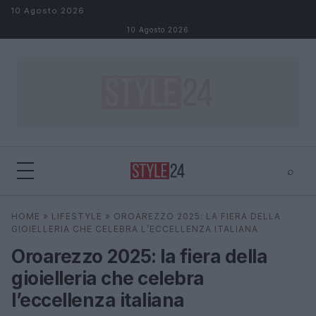
Salta al contenuto
10 Agosto 2026
10 Agosto 2026
⌕
×
⌕
HOME
»
LIFESTYLE
»
OROAREZZO 2025: LA FIERA DELLA
Cerca
GIOIELLERIA CHE CELEBRA L’ECCELLENZA ITALIANA
Oroarezzo 2025: la fiera della
gioielleria che celebra
l’eccellenza italiana