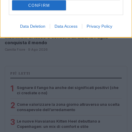
CONFIRM
Data Deletion
Data Access
Privacy Policy
Matrimoni di lusso e concerti all’alba: la Puglia
conquista il mondo
Camilla Fiore · 9 Ago 2026
PIÙ LETTI
1
Sognare il fango ha anche dei significati positivi (che
ci crediate o no)
2
Come valorizzare la zona giorno attraverso una scelta
consapevole dell’arredamento
3
Le nuove Havaianas Kitten Heel debuttano a
Copenhagen: un mix di comfort e stile