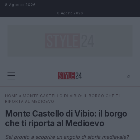
Salta al contenuto
8 Agosto 2026
8 Agosto 2026
⌕
×
⌕
HOME
»
MONTE CASTELLO DI VIBIO: IL BORGO CHE TI
Cerca
RIPORTA AL MEDIOEVO
Monte Castello di Vibio: il borgo
che ti riporta al Medioevo
Sei pronto a scoprire un angolo di storia medievale?