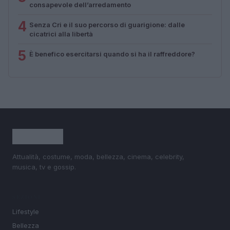
consapevole dell’arredamento
4
Senza Cri e il suo percorso di guarigione: dalle
cicatrici alla libertà
5
È benefico esercitarsi quando si ha il raffreddore?
Attualità, costume, moda, bellezza, cinema, celebrity,
musica, tv e gossip.
SEZIONI
Lifestyle
Bellezza