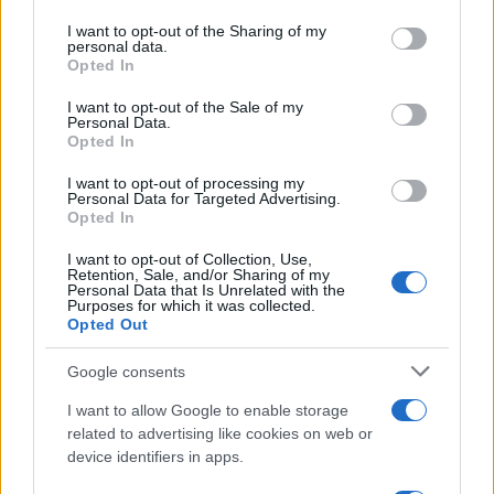
services and may gather and store information including but
not limited to your visit or usage behaviour. You may click to
I want to opt-out of the Sharing of my
personal data.
grant or deny consent to Google and its third-party tags to
LIFESTYLE
Opted In
use your data for below specified purposes in below Google
consent section.
I want to opt-out of the Sale of my
Personal Data.
Opted In
I want to opt-out of processing my
Personal Data for Targeted Advertising.
Opted In
I want to opt-out of Collection, Use,
Retention, Sale, and/or Sharing of my
Personal Data that Is Unrelated with the
Purposes for which it was collected.
Opted Out
Sri Lanka: itinerari tra spiritualità, architettura e
Google consents
spiagge paradisiache
I want to allow Google to enable storage
Matteo Pellegrino · 8 Ago 2026
related to advertising like cookies on web or
device identifiers in apps.
ALIMENTAZIONE