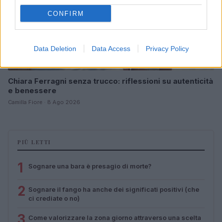
CONFIRM
Data Deletion
Data Access
Privacy Policy
Chiara Ferragni senza trucco: riflessioni su autenticità
e benessere
Camilla Fiore · 8 Ago 2026
PIÙ LETTI
1
Sognare una bara è presagio di morte?
2
Sognare il fango ha anche dei significati positivi (che
ci crediate o no)
3
Come valorizzare la zona giorno attraverso una scelta