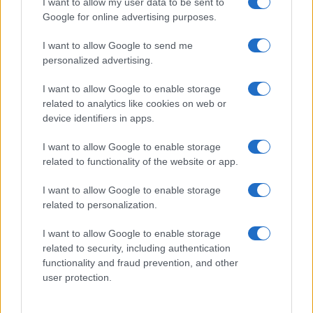
I want to allow my user data to be sent to
Google for online advertising purposes.
I want to allow Google to send me
personalized advertising.
I want to allow Google to enable storage
related to analytics like cookies on web or
device identifiers in apps.
I want to allow Google to enable storage
related to functionality of the website or app.
Italian manicure: la tecnica di manicure che slancia le
unghie e domina i social
I want to allow Google to enable storage
Camilla Fiore · 8 Ago 2026
related to personalization.
BELLEZZA
I want to allow Google to enable storage
related to security, including authentication
functionality and fraud prevention, and other
user protection.