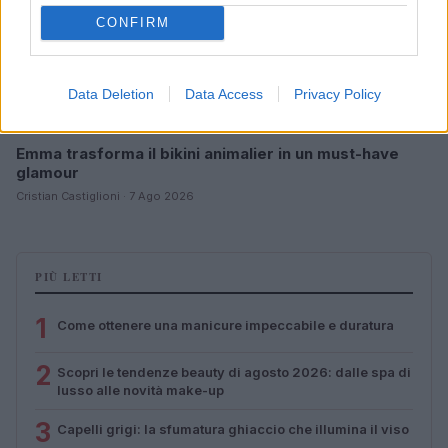
CONFIRM
Data Deletion
Data Access
Privacy Policy
Emma trasforma il bikini animalier in un must-have
glamour
Cristian Castiglioni · 7 Ago 2026
PIÙ LETTI
1
Come ottenere una manicure impeccabile e duratura
2
Scopri le tendenze beauty di agosto 2026: dalle spa di
lusso alle novità make-up
3
Capelli grigi: la sfumatura ghiaccio che illumina il viso