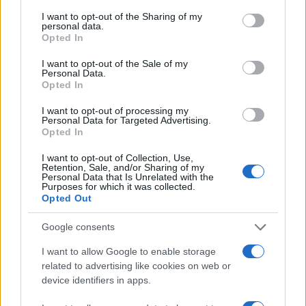
services and may gather and store information including but
not limited to your visit or usage behaviour. You may click to
I want to opt-out of the Sharing of my
personal data.
BELLEZZA
grant or deny consent to Google and its third-party tags to
Opted In
use your data for below specified purposes in below Google
consent section.
I want to opt-out of the Sale of my
Personal Data.
Opted In
I want to opt-out of processing my
Personal Data for Targeted Advertising.
Opted In
I want to opt-out of Collection, Use,
Retention, Sale, and/or Sharing of my
Personal Data that Is Unrelated with the
Purposes for which it was collected.
Opted Out
Galib Gassanoff e Institution trionfano a Copenhagen
Google consents
con la collezione Primavera/Estate 2027
Matteo Pellegrino · 8 Ago 2026
I want to allow Google to enable storage
related to advertising like cookies on web or
BELLEZZA
device identifiers in apps.