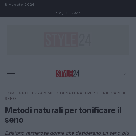
Salta al contenuto
8 Agosto 2026
8 Agosto 2026
⌕
×
⌕
HOME
»
BELLEZZA
»
METODI NATURALI PER TONIFICARE IL
Cerca
SENO
Metodi naturali per tonificare il
seno
Esistono numerose donne che desiderano un seno più