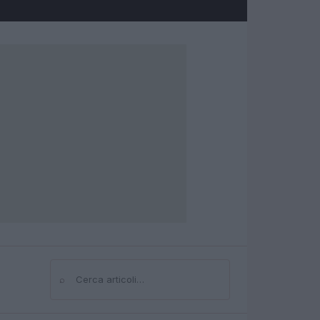
⌕
Cerca