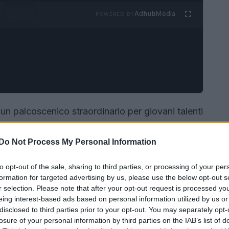
Ad
hub
Media
POWERED BY
a un palcoscenico straordinario per giovani talenti
la moda,
Matilde Lucidi
ha fatto il suo ingresso
perti e appassionati del settore. Figlia della
Do Not Process My Personal Information
ha stupito il pubblico con il suo secondo
to opt-out of the sale, sharing to third parties, or processing of your per
ioso marchio Miu Miu.
formation for targeted advertising by us, please use the below opt-out s
r selection. Please note that after your opt-out request is processed y
eing interest-based ads based on personal information utilized by us or
disclosed to third parties prior to your opt-out. You may separately opt-
losure of your personal information by third parties on the IAB’s list of