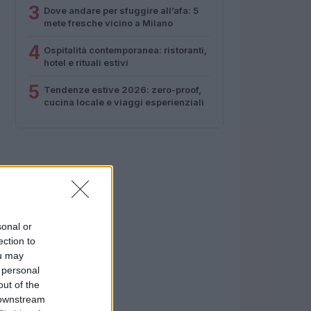
3
Dove andare per sfuggire all’afa: 5
mete fresche vicino a Milano
4
Ospitalità contemporanea: ristoranti,
hotel e rituali estivi
5
Tendenze estive 2026: zero-proof,
cucina locale e viaggi esperienziali
sonal or
ection to
ou may
 personal
out of the
 downstream