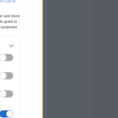
B’s List of
er and store
to grant or
ed purposes