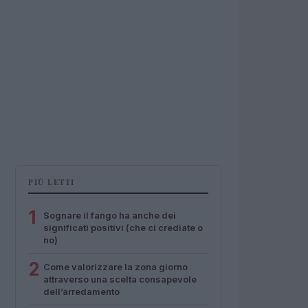
PIÙ LETTI
1
Sognare il fango ha anche dei
significati positivi (che ci crediate o
no)
2
Come valorizzare la zona giorno
attraverso una scelta consapevole
dell’arredamento