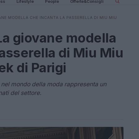
ess
Lifestyle
People
Offerte&Consigli
VANE MODELLA CHE INCANTA LA PASSERELLA DI MIU MIU
 La giovane modella
asserella di Miu Miu
k di Parigi
di nel mondo della moda rappresenta un
ati del settore.