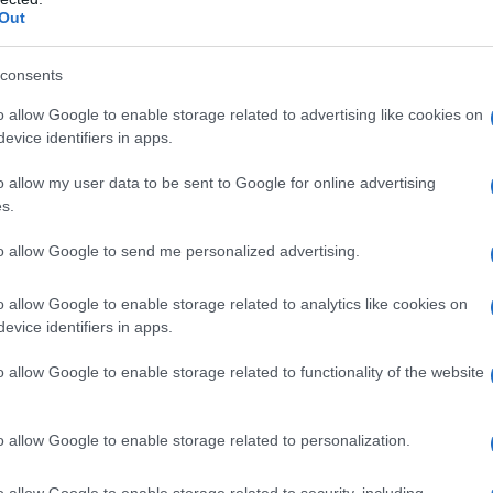
Out
i
consents
fashion week parigina
ha segnato un momento
r un marchio di fama internazionale come
Miu Miu
o allow Google to enable storage related to advertising like cookies on
evice identifiers in apps.
r una giovane modella, soprattutto considerando
 sua capacità di mescolare eleganza e
o allow my user data to be sent to Google for online advertising
s.
l pubblico presente.
to allow Google to send me personalized advertising.
o allow Google to enable storage related to analytics like cookies on
 creazioni che hanno esaltato il suo stile
evice identifiers in apps.
li e l’innovazione del brand. Le sue scelte di
o allow Google to enable storage related to functionality of the website
 con i valori di Miu Miu, noto per il suo
ane modella ha saputo portare sul catwalk non
o allow Google to enable storage related to personalization.
che ha conquistato tutti.
o allow Google to enable storage related to security, including