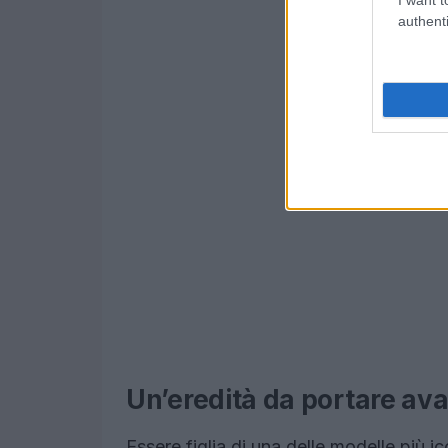
authenti
Un’eredità da portare ava
Essere figlia di una delle modelle più