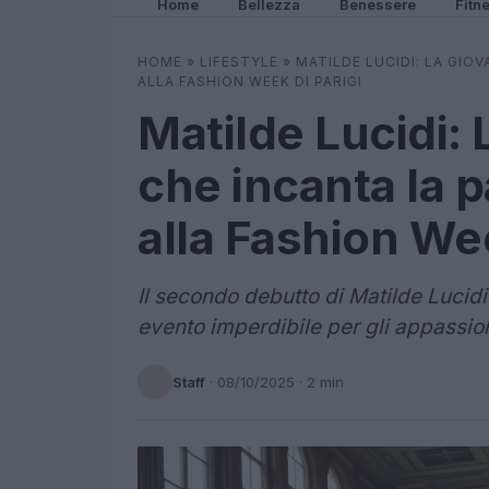
Home
Bellezza
Benessere
Fitn
HOME
»
LIFESTYLE
»
MATILDE LUCIDI: LA GIO
ALLA FASHION WEEK DI PARIGI
Matilde Lucidi:
che incanta la p
alla Fashion Wee
Il secondo debutto di Matilde Luci
evento imperdibile per gli appassion
Staff
·
08/10/2025
· 2 min