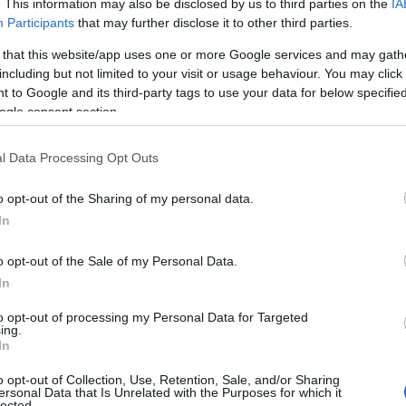
. This information may also be disclosed by us to third parties on the
IA
Participants
that may further disclose it to other third parties.
 that this website/app uses one or more Google services and may gath
including but not limited to your visit or usage behaviour. You may click 
 to Google and its third-party tags to use your data for below specifi
ogle consent section.
l Data Processing Opt Outs
o opt-out of the Sharing of my personal data.
In
o opt-out of the Sale of my Personal Data.
In
e per Dior, ha fatto parlare di sé e ha creato
to opt-out of processing my Personal Data for Targeted
a apparizione. La giovane modella ha saputo
ing.
In
 suo legame con il mondo della moda, ma anche
nica.
o opt-out of Collection, Use, Retention, Sale, and/or Sharing
ersonal Data that Is Unrelated with the Purposes for which it
lected.