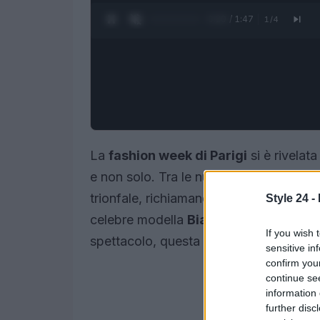
0:21 / 1:47
1
/
4
La
fashion week di Parigi
si è rivelat
e non solo. Tra le nuove promesse del
trionfale, richiamando l’attenzione di es
Style 24 -
celebre modella
Bianca Balti
, Matilde 
If you wish 
spettacolo, questa volta per il prestig
sensitive in
confirm you
continue se
information 
further disc