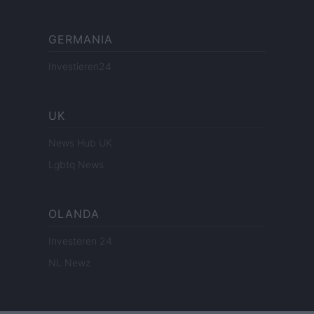
GERMANIA
Investieren24
UK
News Hub UK
Lgbtq News
OLANDA
Investeren 24
NL Newz