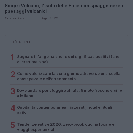
Scopri Vulcano, l’isola delle Eolie con spiagge nere e
paesaggi vulcanici
Cristian Castiglioni · 6 Ago 2026
PIÙ LETTI
1
Sognare il fango ha anche dei significati positivi (che
ci crediate o no)
2
Come valorizzare la zona giorno attraverso una scelta
consapevole dell’arredamento
3
Dove andare per sfuggire all’afa: 5 mete fresche vicino
a Milano
4
Ospitalità contemporanea: ristoranti, hotel e rituali
estivi
5
Tendenze estive 2026: zero-proof, cucina locale e
viaggi esperienziali