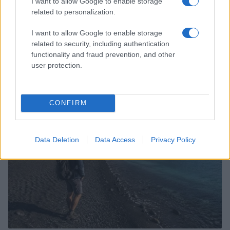
I want to allow Google to enable storage
related to personalization.
I want to allow Google to enable storage
related to security, including authentication
Come abbinare i pantaloni Capri con le kitten heels:
functionality and fraud prevention, and other
consigli e ispirazioni
user protection.
Camilla Fiore · 6 Ago 2026
LIFESTYLE
CONFIRM
Data Deletion
Data Access
Privacy Policy