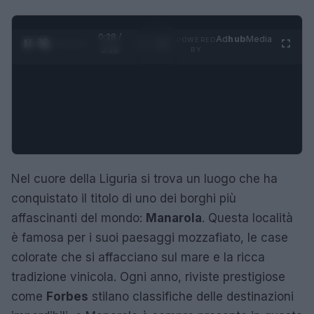
0:29 /
Ad
hub
Media
POWERED
1
/
4
3:16
BY
Nel cuore della Liguria si trova un luogo che ha
conquistato il titolo di uno dei borghi più
affascinanti del mondo:
Manarola
. Questa località
è famosa per i suoi paesaggi mozzafiato, le case
colorate che si affacciano sul mare e la ricca
tradizione vinicola. Ogni anno, riviste prestigiose
come
Forbes
stilano classifiche delle destinazioni