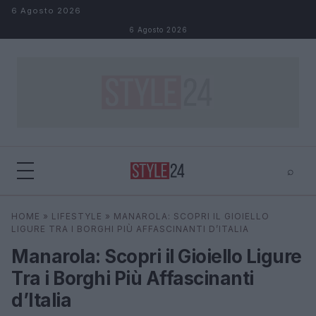
Salta al contenuto
6 Agosto 2026
6 Agosto 2026
⌕
×
⌕
HOME
»
LIFESTYLE
»
MANAROLA: SCOPRI IL GIOIELLO
Cerca
LIGURE TRA I BORGHI PIÙ AFFASCINANTI D’ITALIA
Manarola: Scopri il Gioiello Ligure
Tra i Borghi Più Affascinanti
d’Italia