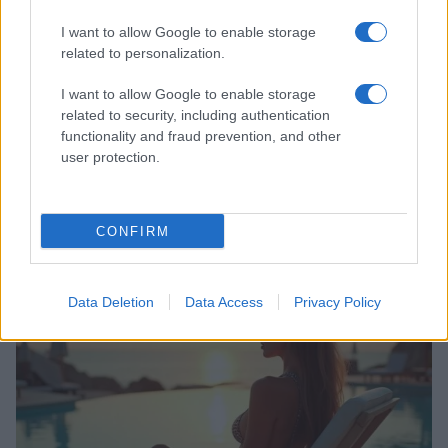
I want to allow Google to enable storage
related to personalization.
I want to allow Google to enable storage
related to security, including authentication
functionality and fraud prevention, and other
user protection.
Italian manicure: la tecnica di manicure che slancia le
unghie e domina i social
CONFIRM
Camilla Fiore · 8 Ago 2026
BELLEZZA
Data Deletion
Data Access
Privacy Policy