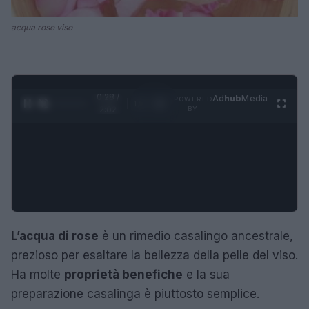
acqua rose viso
0:29 /
Ad
hub
Media
POWERED
1
/
4
2:02
BY
L’acqua di rose
è un rimedio casalingo ancestrale,
prezioso per esaltare la bellezza della pelle del viso.
Ha molte
proprietà benefiche
e la sua
preparazione casalinga è piuttosto semplice.