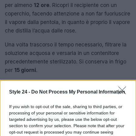
per almeno
12 ore
. Ricopri il recipiente con un
coperchio, facendo attenzione a non far fuoriuscire
il vapore dalla pentola, in quanto è proprio il vapore
che distilla l’acqua dalle rose.
Una volta trascorso il tempo necessario, filtrare la
soluzione acquosa e versarla in un contenitore
precedentemente sterilizzato. Si conserva in frigo
per
15 giorni
.
Style 24 -
Do Not Process My Personal Information
AUTORE
Redazione di style24
If you wish to opt-out of the sale, sharing to third parties, or
processing of your personal or sensitive information for
targeted advertising by us, please use the below opt-out
section to confirm your selection. Please note that after your
opt-out request is processed you may continue seeing