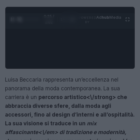
0:26 /
Ad
hub
Media
POWERED
1
/
4
2:02
BY
Luisa Beccaria rappresenta un’eccellenza nel
panorama della moda contemporanea. La sua
carriera è un
percorso artistico<\/strong> che
abbraccia diverse sfere, dalla moda agli
accessori, fino al design d’interni e all’ospitalità.
La sua visione si traduce in un
mix
affascinante<\/em> di tradizione e modernità,