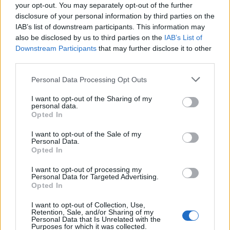
your opt-out. You may separately opt-out of the further
disclosure of your personal information by third parties on the
IAB’s list of downstream participants. This information may
also be disclosed by us to third parties on the
IAB’s List of
Downstream Participants
that may further disclose it to other
third parties.
Please note that this website/app uses one or more Google
Personal Data Processing Opt Outs
services and may gather and store information including but
not limited to your visit or usage behaviour. You may click to
I want to opt-out of the Sharing of my
personal data.
grant or deny consent to Google and its third-party tags to
Opted In
use your data for below specified purposes in below Google
consent section.
I want to opt-out of the Sale of my
Personal Data.
Opted In
Continua a leggere
I want to opt-out of processing my
Personal Data for Targeted Advertising.
LIFESTYLE
Opted In
I want to opt-out of Collection, Use,
Retention, Sale, and/or Sharing of my
Personal Data that Is Unrelated with the
Purposes for which it was collected.