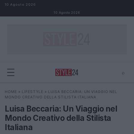
Salta al contenuto
10 Agosto 2026
10 Agosto 2026
⌕
×
⌕
HOME
»
LIFESTYLE
»
LUISA BECCARIA: UN VIAGGIO NEL
Cerca
MONDO CREATIVO DELLA STILISTA ITALIANA
Luisa Beccaria: Un Viaggio nel
Mondo Creativo della Stilista
Italiana