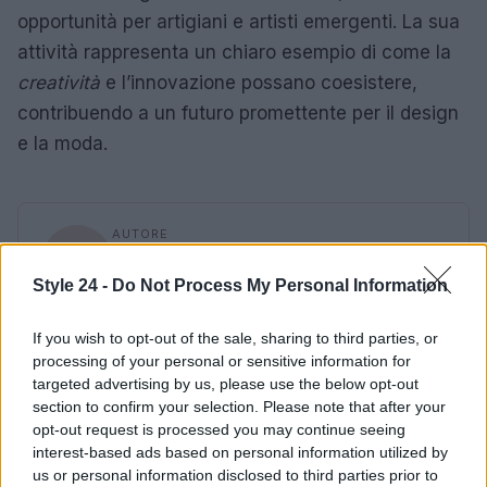
opportunità per artigiani e artisti emergenti. La sua
attività rappresenta un chiaro esempio di come la
creatività
e l’innovazione possano coesistere,
contribuendo a un futuro promettente per il design
e la moda.
AUTORE
Staff
Style 24 -
Do Not Process My Personal Information
If you wish to opt-out of the sale, sharing to third parties, or
processing of your personal or sensitive information for
targeted advertising by us, please use the below opt-out
section to confirm your selection. Please note that after your
opt-out request is processed you may continue seeing
interest-based ads based on personal information utilized by
us or personal information disclosed to third parties prior to