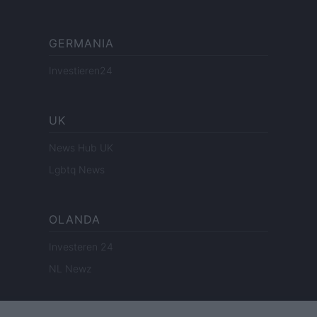
GERMANIA
Investieren24
UK
News Hub UK
Lgbtq News
OLANDA
Investeren 24
NL Newz