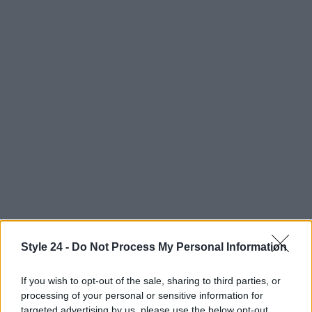
Style 24 -
Do Not Process My Personal Information
AUTORE
If you wish to opt-out of the sale, sharing to third parties, or
Staff
processing of your personal or sensitive information for
targeted advertising by us, please use the below opt-out