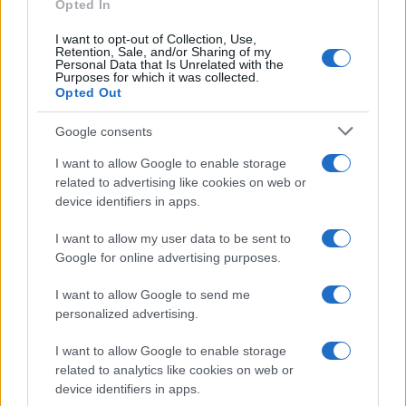
Opted In
Continua a leggere
I want to opt-out of Collection, Use,
Retention, Sale, and/or Sharing of my
Personal Data that Is Unrelated with the
Purposes for which it was collected.
LIFESTYLE
Opted Out
Google consents
I want to allow Google to enable storage
related to advertising like cookies on web or
device identifiers in apps.
I want to allow my user data to be sent to
Google for online advertising purposes.
I want to allow Google to send me
personalized advertising.
Copenhagen Fashion Week SS27: le novità che stanno
I want to allow Google to enable storage
rivoluzionando la moda
related to analytics like cookies on web or
Cristian Castiglioni · 8 Ago 2026
device identifiers in apps.