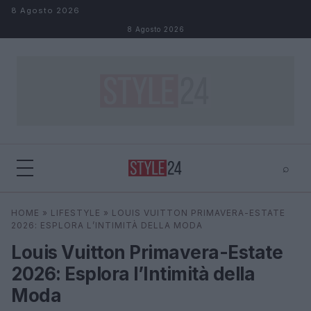
Salta al contenuto
8 Agosto 2026
8 Agosto 2026
⌕
×
⌕
HOME
»
LIFESTYLE
»
LOUIS VUITTON PRIMAVERA-ESTATE
Cerca
2026: ESPLORA L’INTIMITÀ DELLA MODA
Louis Vuitton Primavera-Estate
2026: Esplora l’Intimità della
Moda