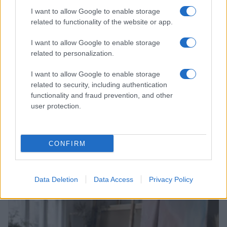
LIFESTYLE
I want to allow Google to enable storage
related to functionality of the website or app.
I want to allow Google to enable storage
related to personalization.
I want to allow Google to enable storage
related to security, including authentication
functionality and fraud prevention, and other
user protection.
CONFIRM
Scopri Rocca San Giovanni, il borgo abruzzese tra
mare e storia
Cristian Castiglioni · 8 Ago 2026
Data Deletion
Data Access
Privacy Policy
LIFESTYLE