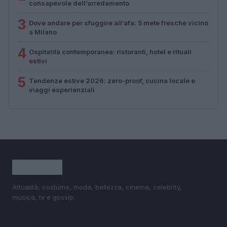
consapevole dell’arredamento
3
Dove andare per sfuggire all’afa: 5 mete fresche vicino
a Milano
4
Ospitalità contemporanea: ristoranti, hotel e rituali
estivi
5
Tendenze estive 2026: zero-proof, cucina locale e
viaggi esperienziali
Attualità, costume, moda, bellezza, cinema, celebrity,
musica, tv e gossip.