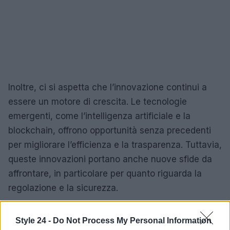
Inoltre, ci si aspetta che l’innovazione continui a
essere un motore di crescita. Le tecnologie
emergenti, come l’intelligenza artificiale e la
blockchain, offrono opportunità senza precedenti
per migliorare l’efficienza e la trasparenza. Tuttavia,
queste innovazioni portano anche nuove sfide da
affrontare, in particolare per quanto riguarda la
regolazione e la sicurezza.
Il settore fintech ha il potenziale per rivoluzionare il
Style 24 -
Do Not Process My Personal Information
panorama finanziario. Le aziende che sapranno