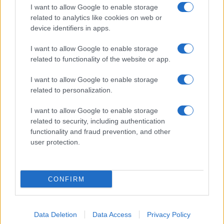
I want to allow Google to enable storage
related to analytics like cookies on web or
device identifiers in apps.
I want to allow Google to enable storage
Smartband o smartwatch: come scegliere il fitness
related to functionality of the website or app.
tracker giusto
Camilla Fiore · 8 Ago 2026
I want to allow Google to enable storage
related to personalization.
FITNESS
I want to allow Google to enable storage
related to security, including authentication
functionality and fraud prevention, and other
user protection.
CONFIRM
Data Deletion
Data Access
Privacy Policy