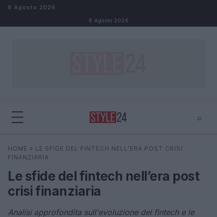
Salta al contenuto
8 Agosto 2026
8 Agosto 2026
⌕
×
⌕
HOME
»
LE SFIDE DEL FINTECH NELL’ERA POST CRISI
Cerca
FINANZIARIA
Le sfide del fintech nell’era post
crisi finanziaria
Analisi approfondita sull'evoluzione del fintech e le