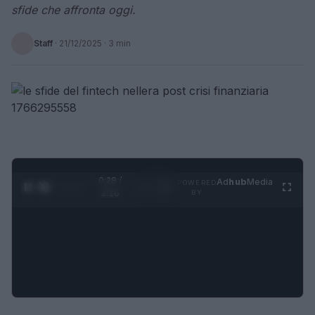
sfide che affronta oggi.
Staff
·
21/12/2025
· 3 min
0:29 /
Ad
hub
Media
POWERED
1
/
4
3:16
BY