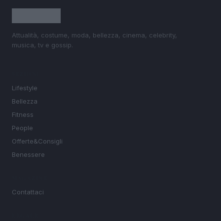
Attualità, costume, moda, bellezza, cinema, celebrity,
musica, tv e gossip.
SEZIONI
Lifestyle
Bellezza
Fitness
People
Offerte&Consigli
Benessere
MAGAZINE
Contattaci
LEGALE