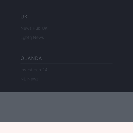
UK
News Hub UK
Lgbtq News
OLANDA
Investeren 24
NL Newz