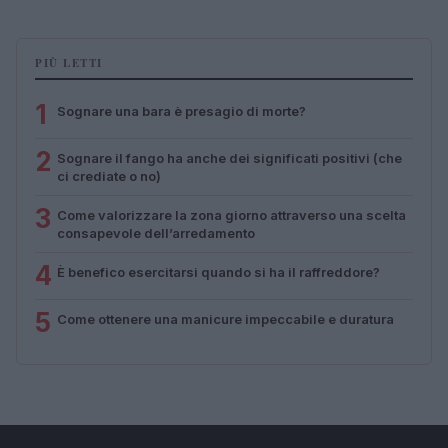
PIÙ LETTI
1
Sognare una bara è presagio di morte?
2
Sognare il fango ha anche dei significati positivi (che
ci crediate o no)
3
Come valorizzare la zona giorno attraverso una scelta
consapevole dell’arredamento
4
È benefico esercitarsi quando si ha il raffreddore?
5
Come ottenere una manicure impeccabile e duratura