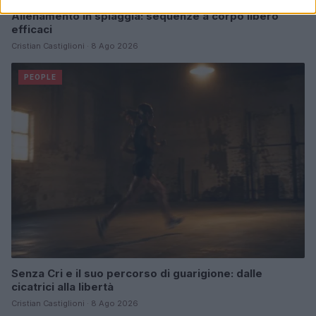
Allenamento in spiaggia: sequenze a corpo libero
efficaci
Cristian Castiglioni · 8 Ago 2026
PEOPLE
Senza Cri e il suo percorso di guarigione: dalle
cicatrici alla libertà
Cristian Castiglioni · 8 Ago 2026