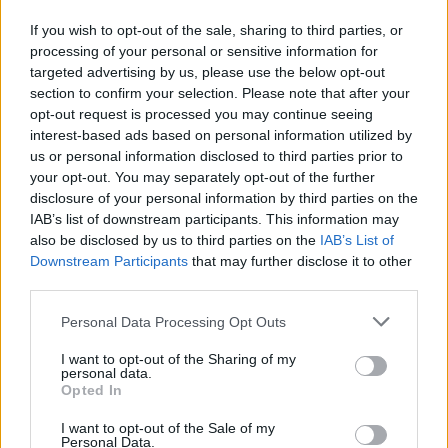
navigare con successo queste acque turbolente
If you wish to opt-out of the sale, sharing to third parties, or
definiranno il futuro del settore.
processing of your personal or sensitive information for
targeted advertising by us, please use the below opt-out
section to confirm your selection. Please note that after your
opt-out request is processed you may continue seeing
AUTORE
interest-based ads based on personal information utilized by
Staff
us or personal information disclosed to third parties prior to
your opt-out. You may separately opt-out of the further
disclosure of your personal information by third parties on the
IAB’s list of downstream participants. This information may
also be disclosed by us to third parties on the
IAB’s List of
Downstream Participants
that may further disclose it to other
third parties.
Please note that this website/app uses one or more Google
Personal Data Processing Opt Outs
services and may gather and store information including but
not limited to your visit or usage behaviour. You may click to
I want to opt-out of the Sharing of my
personal data.
grant or deny consent to Google and its third-party tags to
Opted In
use your data for below specified purposes in below Google
consent section.
I want to opt-out of the Sale of my
Personal Data.