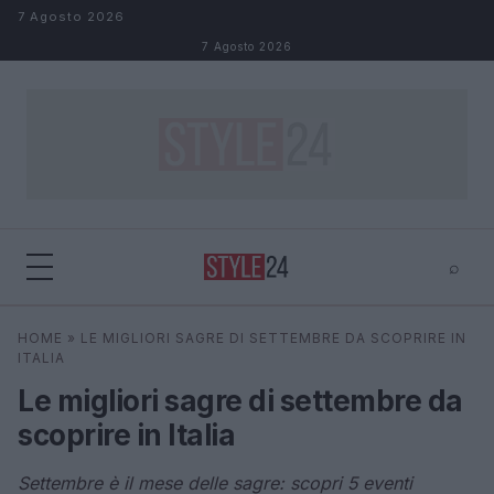
Salta al contenuto
7 Agosto 2026
7 Agosto 2026
⌕
×
⌕
HOME
»
LE MIGLIORI SAGRE DI SETTEMBRE DA SCOPRIRE IN
Cerca
ITALIA
Le migliori sagre di settembre da
scoprire in Italia
Settembre è il mese delle sagre: scopri 5 eventi