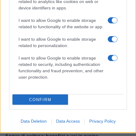
related to analytics like cookies on web or
device identifiers in apps.
I want to allow Google to enable storage
Magna Pars Milano: un’esperienza olfattiva unica in un
related to functionality of the website or app.
ex stabilimento di profumi
Matteo Pellegrino · 7 Ago 2026
I want to allow Google to enable storage
related to personalization.
ALIMENTAZIONE
I want to allow Google to enable storage
related to security, including authentication
functionality and fraud prevention, and other
user protection.
CONFIRM
Data Deletion
Data Access
Privacy Policy
Acqua di cottura: benefici e usi in cucina