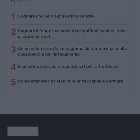
PIÙ LETTI
1
Sognare una bara è presagio di morte?
2
Sognare il fango ha anche dei significati positivi (che
ci crediate o no)
3
Come valorizzare la zona giorno attraverso una scelta
consapevole dell’arredamento
4
È benefico esercitarsi quando si ha il raffreddore?
5
Come ottenere una manicure impeccabile e duratura