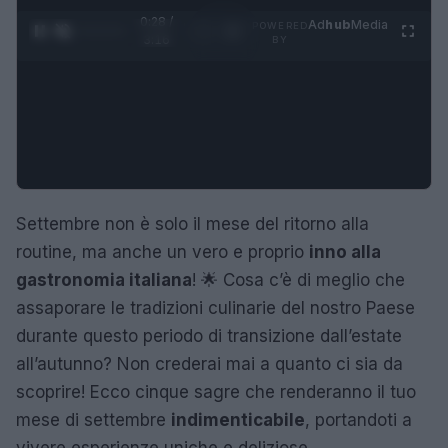
0:28 /
Ad
hub
Media
POWERED
1
/
4
3:16
BY
Settembre non è solo il mese del ritorno alla
routine, ma anche un vero e proprio
inno alla
gastronomia italiana
! 🌟 Cosa c’è di meglio che
assaporare le tradizioni culinarie del nostro Paese
durante questo periodo di transizione dall’estate
all’autunno? Non crederai mai a quanto ci sia da
scoprire! Ecco cinque sagre che renderanno il tuo
mese di settembre
indimenticabile
, portandoti a
vivere esperienze uniche e deliziose.