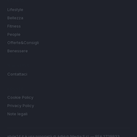
SEZIONI
Lifestyle
Bellezza
Fitness
People
Offerte&Consigli
Benessere
MAGAZINE
Contattaci
LEGALE
Cookie Policy
Privacy Policy
Note legali
style24.it è una proprietà di AdHub Media S.r.l. — REA 2729933