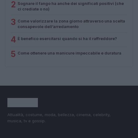
2
Sognare il fango ha anche dei significati positivi (che
ci crediate o no)
3
Come valorizzare la zona giorno attraverso una scelta
consapevole dell’arredamento
4
È benefico esercitarsi quando si ha il raffreddore?
5
Come ottenere una manicure impeccabile e duratura
Attualità, costume, moda, bellezza, cinema, celebrity,
musica, tv e gossip.