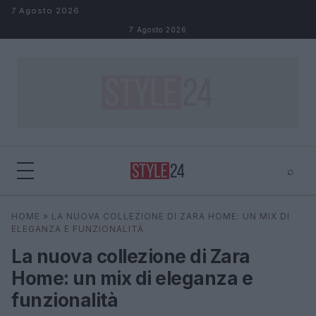
Salta al contenuto
7 Agosto 2026
7 Agosto 2026
⌕
×
⌕
HOME
»
LA NUOVA COLLEZIONE DI ZARA HOME: UN MIX DI
Cerca
ELEGANZA E FUNZIONALITÀ
La nuova collezione di Zara
Home: un mix di eleganza e
funzionalità