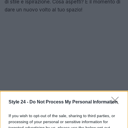
di stile e ispirazione. Cosa aspetti? È il momento di
dare un nuovo volto al tuo spazio!
Style 24 -
Do Not Process My Personal Information
If you wish to opt-out of the sale, sharing to third parties, or
processing of your personal or sensitive information for
targeted advertising by us, please use the below opt-out