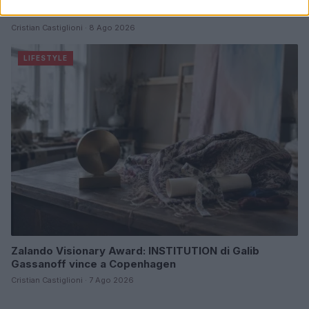
mare e storia
Cristian Castiglioni · 8 Ago 2026
LIFESTYLE
Zalando Visionary Award: INSTITUTION di Galib
Gassanoff vince a Copenhagen
Cristian Castiglioni · 7 Ago 2026