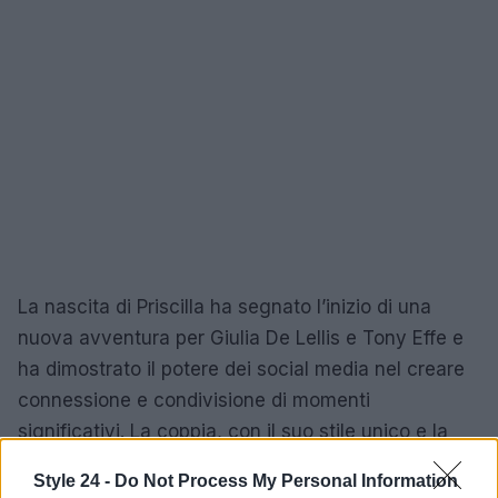
La nascita di Priscilla ha segnato l’inizio di una
nuova avventura per Giulia De Lellis e Tony Effe e
ha dimostrato il potere dei social media nel creare
connessione e condivisione di momenti
significativi. La coppia, con il suo stile unico e la
sua autenticità, continua a ispirare e a coinvolgere
Style 24 -
Do Not Process My Personal Information
i loro follower in ogni passo di questo emozionante