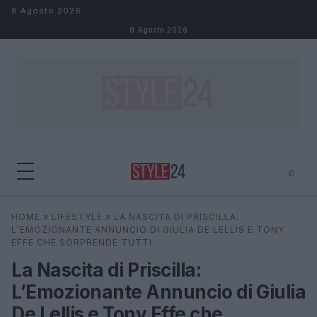
Salta al contenuto
8 Agosto 2026
8 Agosto 2026
⌕
×
⌕
HOME
»
LIFESTYLE
»
LA NASCITA DI PRISCILLA:
Cerca
L’EMOZIONANTE ANNUNCIO DI GIULIA DE LELLIS E TONY
EFFE CHE SORPRENDE TUTTI
La Nascita di Priscilla:
L’Emozionante Annuncio di Giulia
De Lellis e Tony Effe che