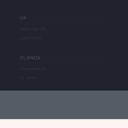
UK
News Hub UK
Lgbtq News
OLANDA
Investeren 24
NL Newz