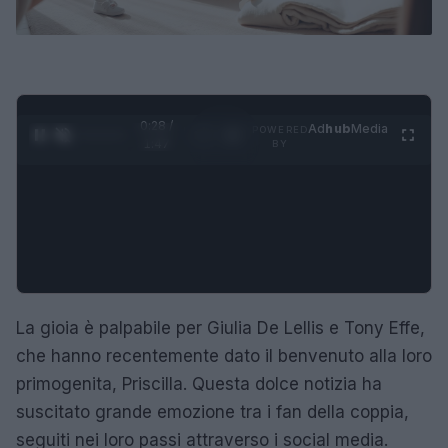
0:29 /
Ad
hub
Media
POWERED
1
/
4
1:47
BY
La gioia è palpabile per Giulia De Lellis e Tony Effe,
che hanno recentemente dato il benvenuto alla loro
primogenita, Priscilla. Questa dolce notizia ha
suscitato grande emozione tra i fan della coppia,
seguiti nei loro passi attraverso i social media.