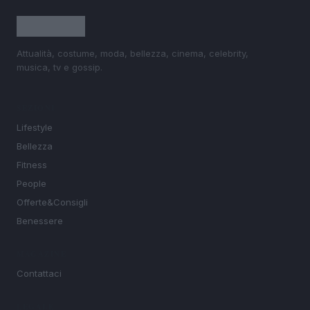
Attualità, costume, moda, bellezza, cinema, celebrity,
musica, tv e gossip.
SEZIONI
Lifestyle
Bellezza
Fitness
People
Offerte&Consigli
Benessere
MAGAZINE
Contattaci
LEGALE