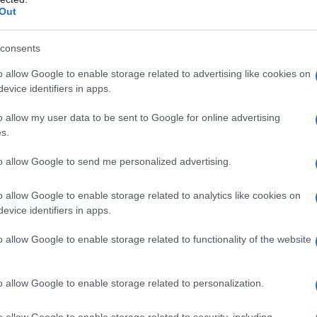
ire delle squame… che delusione, vero? Ma non
Out
consents
lema è capire che la protezione solare non è solo
o allow Google to enable storage related to advertising like cookies on
ssità! Anche se hai una bella abbronzatura, la
evice identifiers in apps.
ante. Gli UVA, in particolare, possono
o allow my user data to be sent to Google for online advertising
a pelle, accelerando il processo di
s.
i spellatura. Quindi, che ne dici di mettere in
to allow Google to send me personalized advertising.
o allow Google to enable storage related to analytics like cookies on
evice identifiers in apps.
 spellatura
o allow Google to enable storage related to functionality of the website
nticare di applicare una crema solare ad alta
le vacanze. La tua pelle ha bisogno di essere
o allow Google to enable storage related to personalization.
 8-10 bicchieri d’acqua al giorno: non solo il tuo
o allow Google to enable storage related to security, including