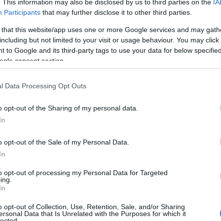
. This information may also be disclosed by us to third parties on the
IA
Participants
that may further disclose it to other third parties.
 that this website/app uses one or more Google services and may gath
including but not limited to your visit or usage behaviour. You may click 
 to Google and its third-party tags to use your data for below specifi
ogle consent section.
l Data Processing Opt Outs
o opt-out of the Sharing of my personal data.
In
e?
o opt-out of the Sale of my Personal Data.
In
e si verifica quando la pelle, esposta ai raggi
to opt-out of processing my Personal Data for Targeted
ing.
i rigenerazione. Ma non è solo il sole a giocare
In
zione possono contribuire a questo fastidioso
o opt-out of Collection, Use, Retention, Sale, and/or Sharing
avigliosa vacanza al mare, fiera del tuo colorito
ersonal Data that Is Unrelated with the Purposes for which it
lected.