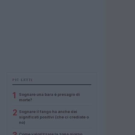
PIÙ LETTI
1
Sognare una bara è presagio di
morte?
2
Sognare il fango ha anche dei
significati positivi (che ci crediate o
no)
Come valorizzare la zona giorno