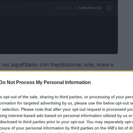
Ad
hub
Media
POWERED BY
i noi aspettiamo con trepidazione: sole, mare e
e potrebbe iniziare a spellarsi proprio quando
erò! Oggi scopriremo insieme perché succede e,
Do Not Process My Personal Information
svelare i segreti di una pelle perfetta? 🔥
to opt-out of the sale, sharing to third parties, or processing of your per
formation for targeted advertising by us, please use the below opt-out s
r selection. Please note that after your opt-out request is processed y
eing interest-based ads based on personal information utilized by us or
disclosed to third parties prior to your opt-out. You may separately opt-
losure of your personal information by third parties on the IAB’s list of