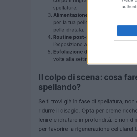
corpo ti ringrazierà, ma anche la tu
authenti
spellature.
Alimentazione ricca di antiossidan
per la tua pelle. Gli Omega-3 presen
pelle idratata.
Routine post-sole impeccabile.
Usa
l’esposizione al sole. Un gel di aloe
Esfoliazione delicata.
Rimuovi le ce
volte alla settimana per mantenere l
Il colpo di scena: cosa fare
spellando?
Se ti trovi già in fase di spellatura, no
ridurre il disagio. Opta per creme ricche 
lenire e idratare in profondità. E non d
per favorire la rigenerazione cellulare! 