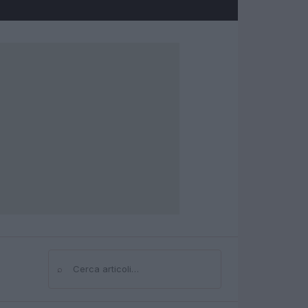
⌕
Cerca