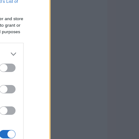
B’s List of
er and store
to grant or
ed purposes