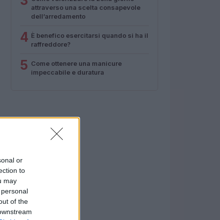
3
attraverso una scelta consapevole
dell’arredamento
4
È benefico esercitarsi quando si ha il
raffreddore?
5
Come ottenere una manicure
impeccabile e duratura
sonal or
ection to
ou may
 personal
out of the
 downstream