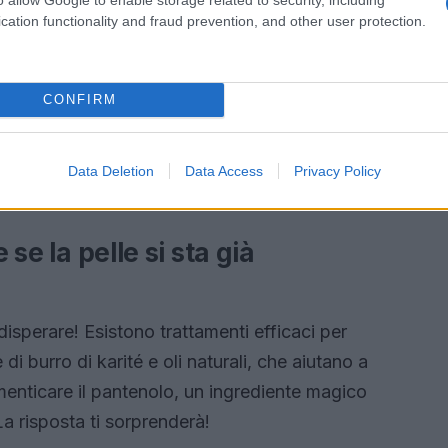
a pelle apparirà più elastica e meno soggetta a
cation functionality and fraud prevention, and other user protection.
ti.
Frutta e verdura colorata possono fare miracoli
ti nel pesce e nelle noci aiutano a mantenere la
CONFIRM
 sempre prodotti delicati e idratanti dopo
 vera può essere il tuo migliore amico!
llule morte con un esfoliante delicato una o due
Data Deletion
Data Access
Privacy Policy
a pelle fresca e sana.
 se la pelle si sta già
n disperare! Esistono trattamenti efficaci per
di burro di karité e oli naturali, che aiutano a
imenticare il pantenolo, un ingrediente magico
La risposta ti sorprenderà!