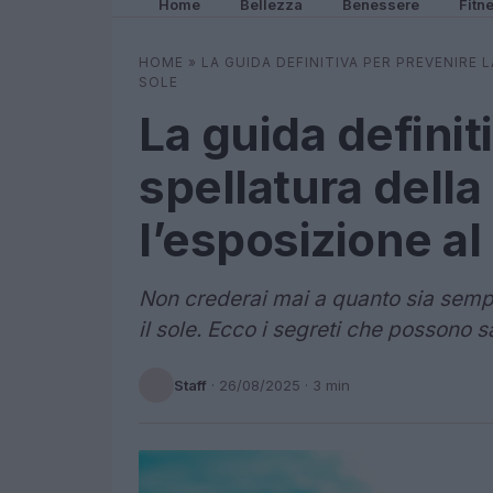
Home
Bellezza
Benessere
Fitn
HOME
»
LA GUIDA DEFINITIVA PER PREVENIRE 
SOLE
La guida definit
spellatura della
l’esposizione al
Non crederai mai a quanto sia sempl
il sole. Ecco i segreti che possono 
Staff
·
26/08/2025
· 3 min