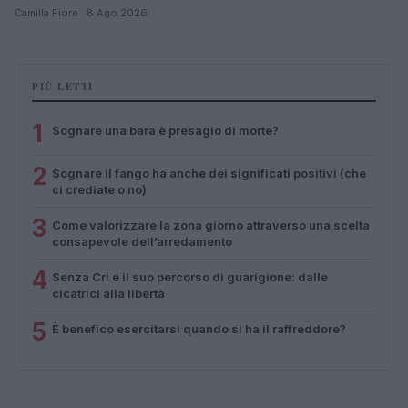
Camilla Fiore · 8 Ago 2026
PIÙ LETTI
1
Sognare una bara è presagio di morte?
2
Sognare il fango ha anche dei significati positivi (che
ci crediate o no)
3
Come valorizzare la zona giorno attraverso una scelta
consapevole dell’arredamento
4
Senza Cri e il suo percorso di guarigione: dalle
cicatrici alla libertà
5
È benefico esercitarsi quando si ha il raffreddore?