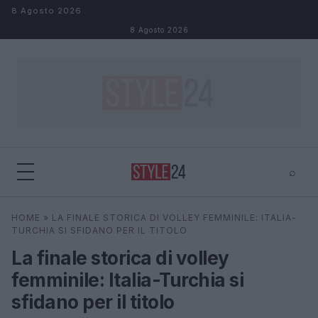
Salta al contenuto
8 Agosto 2026
8 Agosto 2026
⌕
×
⌕
HOME
»
LA FINALE STORICA DI VOLLEY FEMMINILE: ITALIA-
Cerca
TURCHIA SI SFIDANO PER IL TITOLO
La finale storica di volley
femminile: Italia-Turchia si
sfidano per il titolo