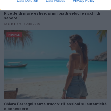
Data Deletion
Data Access
Privacy Policy
Ricette di mare estive: primi piatti veloci e ricchi di
sapore
Camilla Fiore · 8 Ago 2026
PEOPLE
Chiara Ferragni senza trucco: riflessioni su autenticità
e benessere