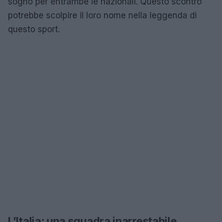
sogno per entrambe le nazionali. Questo scontro
potrebbe scolpire il loro nome nella leggenda di
questo sport.
L’Italia: una squadra inarrestabile