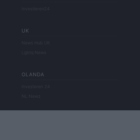
Investieren24
UK
News Hub UK
Lgbtq News
OLANDA
Investeren 24
NL Newz