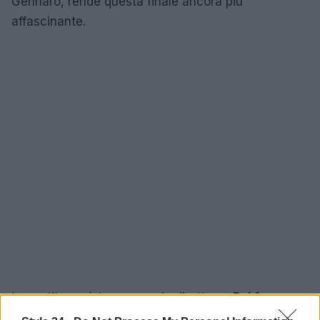
Gennaro, rende questa finale ancora più
affascinante.
La partita sarà trasmessa in diretta su
Rai 1
e
RaiPlay
, e si preannuncia un evento da non