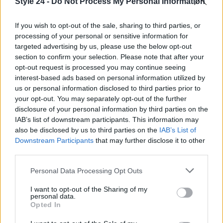
Style 24 -
Do Not Process My Personal Information
perdere. Si tratta di un momento che potrebbe
entrare nella storia, e ogni punto sarà
If you wish to opt-out of the sale, sharing to third parties, or
processing of your personal or sensitive information for
determinante.
targeted advertising by us, please use the below opt-out
section to confirm your selection. Please note that after your
opt-out request is processed you may continue seeing
interest-based ads based on personal information utilized by
AUTORE
us or personal information disclosed to third parties prior to
Staff
your opt-out. You may separately opt-out of the further
disclosure of your personal information by third parties on the
IAB’s list of downstream participants. This information may
also be disclosed by us to third parties on the
IAB’s List of
Downstream Participants
that may further disclose it to other
third parties.
Please note that this website/app uses one or more Google
Personal Data Processing Opt Outs
services and may gather and store information including but
not limited to your visit or usage behaviour. You may click to
I want to opt-out of the Sharing of my
personal data.
grant or deny consent to Google and its third-party tags to
Opted In
use your data for below specified purposes in below Google
consent section.