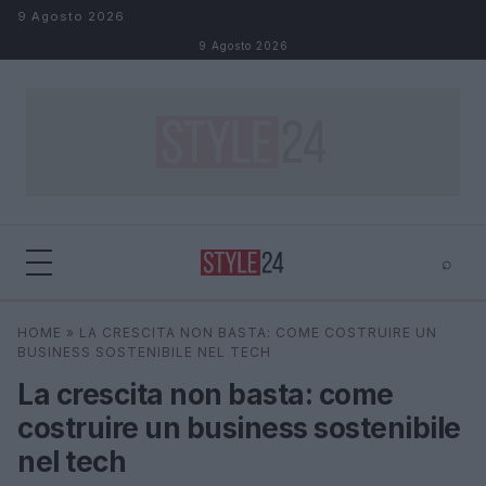
Salta al contenuto
9 Agosto 2026
9 Agosto 2026
⌕
×
⌕
HOME
»
LA CRESCITA NON BASTA: COME COSTRUIRE UN
Cerca
BUSINESS SOSTENIBILE NEL TECH
La crescita non basta: come
costruire un business sostenibile
nel tech