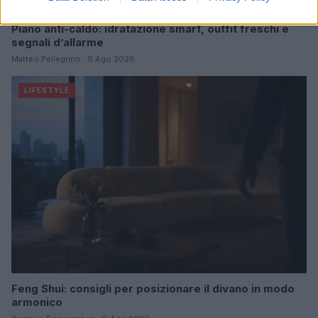
Piano anti-caldo: idratazione smart, outfit freschi e
segnali d’allarme
Matteo Pellegrino · 9 Ago 2026
LIFESTYLE
Feng Shui: consigli per posizionare il divano in modo
armonico