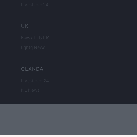
Investieren24
UK
News Hub UK
Lgbtq News
OLANDA
Investeren 24
NL Newz