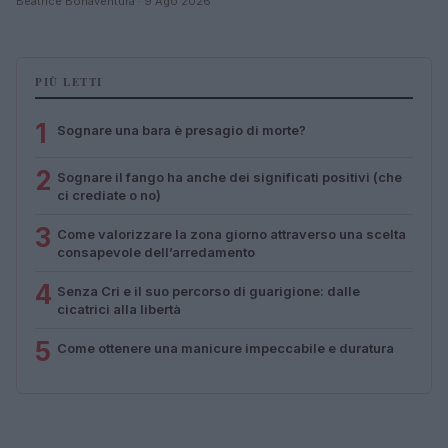
Beatrice Bonaventura · 9 Ago 2026
PIÙ LETTI
1
Sognare una bara è presagio di morte?
2
Sognare il fango ha anche dei significati positivi (che
ci crediate o no)
3
Come valorizzare la zona giorno attraverso una scelta
consapevole dell’arredamento
4
Senza Cri e il suo percorso di guarigione: dalle
cicatrici alla libertà
5
Come ottenere una manicure impeccabile e duratura