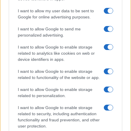
Continua a leggere
I want to allow my user data to be sent to
Google for online advertising purposes.
LIFESTYLE
I want to allow Google to send me
personalized advertising.
I want to allow Google to enable storage
related to analytics like cookies on web or
device identifiers in apps.
I want to allow Google to enable storage
related to functionality of the website or app.
I want to allow Google to enable storage
related to personalization.
Mostre a Parigi estate 2026: cosa vedere nei musei e
I want to allow Google to enable storage
spazi espositivi
related to security, including authentication
functionality and fraud prevention, and other
Beatrice Bonaventura · 9 Ago 2026
user protection.