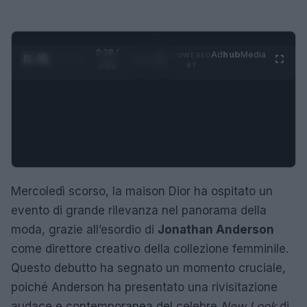
0:29 /
Ad
hub
Media
POWERED
1
/
4
3:16
BY
Mercoledì scorso, la maison Dior ha ospitato un
evento di grande rilevanza nel panorama della
moda, grazie all’esordio di
Jonathan Anderson
come direttore creativo della collezione femminile.
Questo debutto ha segnato un momento cruciale,
poiché Anderson ha presentato una rivisitazione
audace e contemporanea del celebre
New Look
di