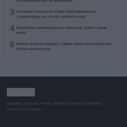
consapevole dell’arredamento
3
Le nuove Havaianas Kitten Heel debuttano a
Copenhagen: un mix di comfort e stile
4
Ospitalità contemporanea: ristoranti, hotel e rituali
estivi
5
Infanta Sofia di Spagna: l’abito estivo che conquista
Palma de Mallorca
Attualità, costume, moda, bellezza, cinema, celebrity,
musica, tv e gossip.
SEZIONI