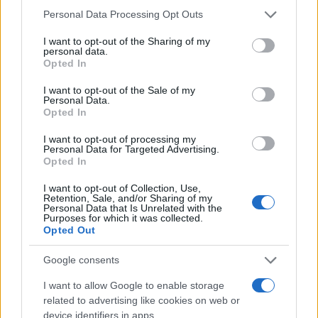
Please note that this website/app uses one or more Google
Personal Data Processing Opt Outs
services and may gather and store information including but
not limited to your visit or usage behaviour. You may click to
I want to opt-out of the Sharing of my
personal data.
grant or deny consent to Google and its third-party tags to
Opted In
use your data for below specified purposes in below Google
consent section.
I want to opt-out of the Sale of my
Personal Data.
Opted In
I want to opt-out of processing my
Personal Data for Targeted Advertising.
Opted In
I want to opt-out of Collection, Use,
Retention, Sale, and/or Sharing of my
Personal Data that Is Unrelated with the
Purposes for which it was collected.
Opted Out
Google consents
I want to allow Google to enable storage
related to advertising like cookies on web or
device identifiers in apps.