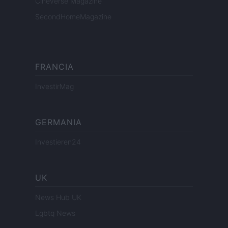
Cineverse Magazine
SecondHomeMagazine
FRANCIA
InvestirMag
GERMANIA
Investieren24
UK
News Hub UK
Lgbtq News