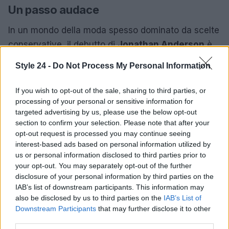
Un passo audace
In un mondo della moda spesso dominato da scelte
conservative, il debutto di
Jonathan Anderson
è
stato un esempio lampante di audacia e creatività.
Style 24 -
Do Not Process My Personal Information
La sua reinterpretazione del
New Look
non solo
celebra il passato di Dior, ma lo proietta anche
If you wish to opt-out of the sale, sharing to third parties, or
verso il futuro. Anche se il percorso è ancora in
processing of your personal or sensitive information for
targeted advertising by us, please use the below opt-out
fase di definizione, il designer ha dimostrato di
section to confirm your selection. Please note that after your
avere il coraggio di esplorare nuove idee e stili,
opt-out request is processed you may continue seeing
posizionandosi come un innovatore nel panorama
interest-based ads based on personal information utilized by
us or personal information disclosed to third parties prior to
della moda.
your opt-out. You may separately opt-out of the further
disclosure of your personal information by third parties on the
IAB’s list of downstream participants. This information may
also be disclosed by us to third parties on the
IAB’s List of
AUTORE
Downstream Participants
that may further disclose it to other
Staff
third parties.