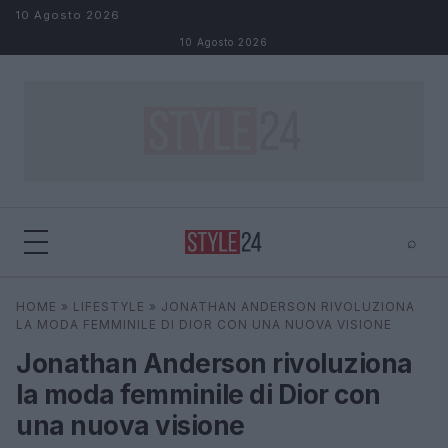
Salta al contenuto
10 Agosto 2026
10 Agosto 2026
⌕
×
⌕
HOME
»
LIFESTYLE
»
JONATHAN ANDERSON RIVOLUZIONA
Cerca
LA MODA FEMMINILE DI DIOR CON UNA NUOVA VISIONE
Jonathan Anderson rivoluziona
la moda femminile di Dior con
una nuova visione