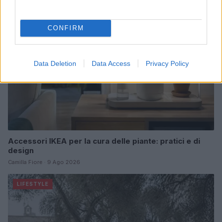
LIFESTYLE
CONFIRM
Data Deletion
Data Access
Privacy Policy
Accessori IKEA per la cura delle piante: pratici e di
design
Camilla Fiore · 9 Ago 2026
LIFESTYLE