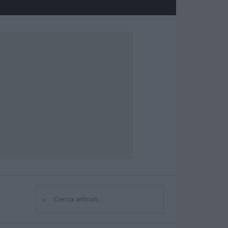
⌕
Cerca