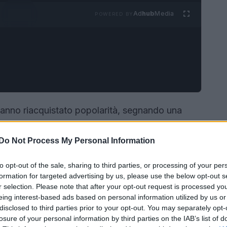
Ad
hub
Media
POWERED BY
anno riacquistato popolarità, segnando una
uesto stile iconico, che ha caratterizzato
o il suo ritorno sulle passerelle di tutto il
Do Not Process My Personal Information
oderne e comode, perfino nella silhouette
to opt-out of the sale, sharing to third parties, or processing of your per
escente interesse per questo trend, come
formation for targeted advertising by us, please use the below opt-out s
 online e delle visualizzazioni su TikTok con
r selection. Please note that after your opt-out request is processed y
eing interest-based ads based on personal information utilized by us or
disclosed to third parties prior to your opt-out. You may separately opt-
losure of your personal information by third parties on the IAB’s list of