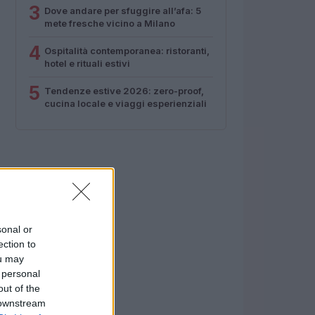
3
Dove andare per sfuggire all’afa: 5
mete fresche vicino a Milano
4
Ospitalità contemporanea: ristoranti,
hotel e rituali estivi
5
Tendenze estive 2026: zero-proof,
cucina locale e viaggi esperienziali
sonal or
ection to
ou may
 personal
out of the
 downstream