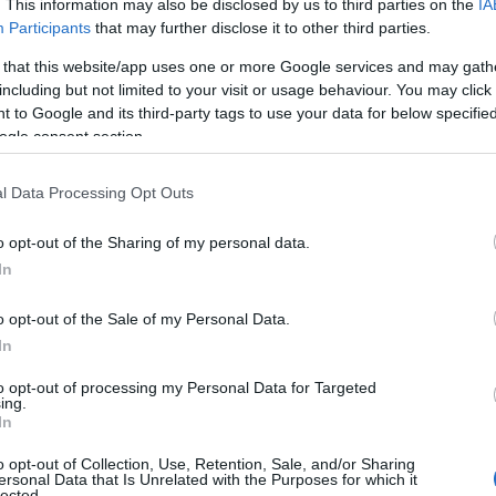
. This information may also be disclosed by us to third parties on the
IA
Participants
that may further disclose it to other third parties.
 that this website/app uses one or more Google services and may gath
including but not limited to your visit or usage behaviour. You may click 
 to Google and its third-party tags to use your data for below specifi
ogle consent section.
l Data Processing Opt Outs
o opt-out of the Sharing of my personal data.
In
o opt-out of the Sale of my Personal Data.
In
to opt-out of processing my Personal Data for Targeted
ing.
mster ai low rise
In
o opt-out of Collection, Use, Retention, Sale, and/or Sharing
sue origini nei
bumster
, un’innovazione creativa
ersonal Data that Is Unrelated with the Purposes for which it
lected.