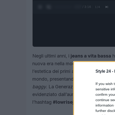
0:28 / 3:16
1
/
4
Negli ultimi anni, i
jeans a vita bassa
h
nuova era nella moda contemporanea. Q
l’estetica dei primi anni 2000, sta facend
Style 24 -
mondo, presentandosi in versioni più m
If you wish 
baggy
. La Generazione Z mostra un cr
sensitive in
evidenziato dall’aumento delle ricerche
confirm you
continue se
l’hashtag
#lowrisejeans
.
information 
further disc