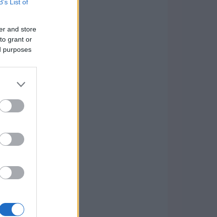
B’s List of
er and store
to grant or
ed purposes