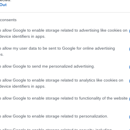
esto stilista britannico ha presentato per la
Out
e una collezione memorabile al Ritz di Londra
consents
ccasione, McQueen ha sfidato le convenzioni con
rrière, caratterizzati da una vita così bassa da
o allow Google to enable storage related to advertising like cookies on
evice identifiers in apps.
 Il direttore creativo attuale di McQueen, Seàn
a questa audace creazione, riportando i
o allow my user data to be sent to Google for online advertising
s.
to allow Google to send me personalized advertising.
o allow Google to enable storage related to analytics like cookies on
ui
bumster
per un anno prima di trovare il
evice identifiers in apps.
ente. Questo revival non rappresenta solo un
o allow Google to enable storage related to functionality of the website
vo di reinterpretare la silhouette in chiave
erazione di appassionati di moda.
o allow Google to enable storage related to personalization.
i della moda contemporanea
o allow Google to enable storage related to security, including