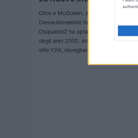
authenti
Oltre a McQueen, altri stilisti hanno ab
Demeulemeester ha proposto un modello
Dsquared2 ha optato per un denim sbiad
degli anni 2000. Anche Diesel ha prese
stile Y2K, risvegliando ricordi nostalgic