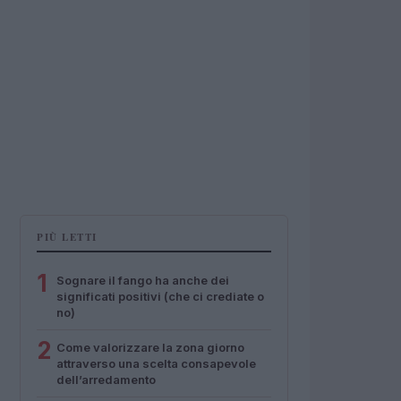
PIÙ LETTI
1
Sognare il fango ha anche dei
significati positivi (che ci crediate o
no)
2
Come valorizzare la zona giorno
attraverso una scelta consapevole
dell’arredamento