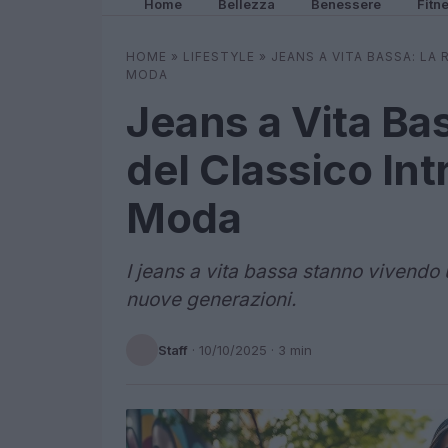
Home
Bellezza
Benessere
Fitn
HOME
»
LIFESTYLE
»
JEANS A VITA BASSA: LA
MODA
Jeans a Vita Ba
del Classico Int
Moda
I jeans a vita bassa stanno vivendo 
nuove generazioni.
Staff
·
10/10/2025
· 3 min