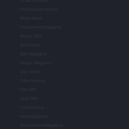
Il Calcio Online
Professione mamma
World Music
Investimenti Magazine
Money 365
Zona Nerd
B2B Magazine
People Magazine
Day Travel
Tutto Gaming
ESG 365
Food Wiki
FuturoDonna
HomeMagazine
SecondHomeMagazine