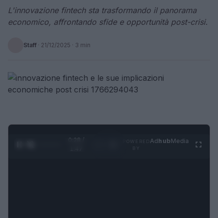
L'innovazione fintech sta trasformando il panorama
economico, affrontando sfide e opportunità post-crisi.
Staff
·
21/12/2025
· 3 min
0:28 /
Ad
hub
Media
POWERED
1
/
4
1:47
BY