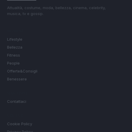
Attualità, costume, moda, bellezza, cinema, celebrity,
musica, tv e gossip.
SEZIONI
Lifestyle
Bellezza
Fitness
People
Offerte&Consigli
Benessere
MAGAZINE
Contattaci
LEGALE
Cookie Policy
Privacy Policy