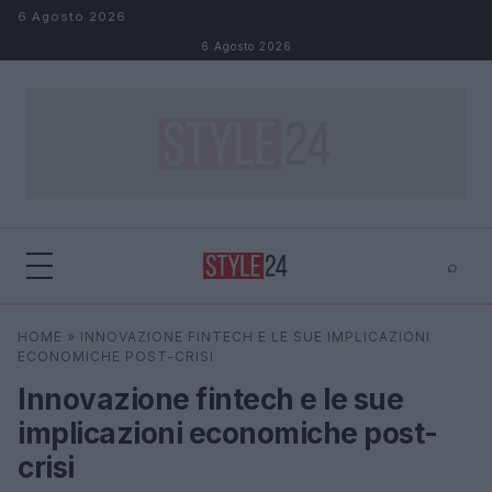
Salta al contenuto
6 Agosto 2026
6 Agosto 2026
⌕
×
⌕
HOME
»
INNOVAZIONE FINTECH E LE SUE IMPLICAZIONI
Cerca
ECONOMICHE POST-CRISI
Innovazione fintech e le sue
implicazioni economiche post-
crisi