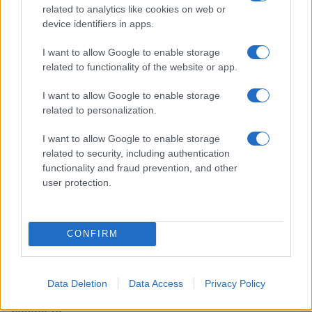
related to analytics like cookies on web or
device identifiers in apps.
Come riconoscere e risolvere i problemi della lavanda
I want to allow Google to enable storage
nel tuo giardino
related to functionality of the website or app.
Beatrice Bonaventura · 6 Ago 2026
I want to allow Google to enable storage
BENESSERE
related to personalization.
I want to allow Google to enable storage
related to security, including authentication
functionality and fraud prevention, and other
user protection.
CONFIRM
Data Deletion
Data Access
Privacy Policy
Corsi gratuiti di benessere a Riccione: il programma
completo