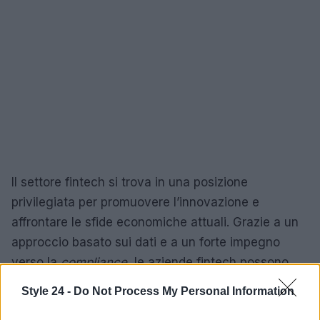
Il settore fintech si trova in una posizione
privilegiata per promuovere l’innovazione e
affrontare le sfide economiche attuali. Grazie a un
approccio basato sui dati e a un forte impegno
verso la
compliance
, le aziende fintech possono
non solo mantenere la loro posizione, ma anche
Style 24 -
Do Not Process My Personal Information
prosperare, contribuendo a un sistema finanziario