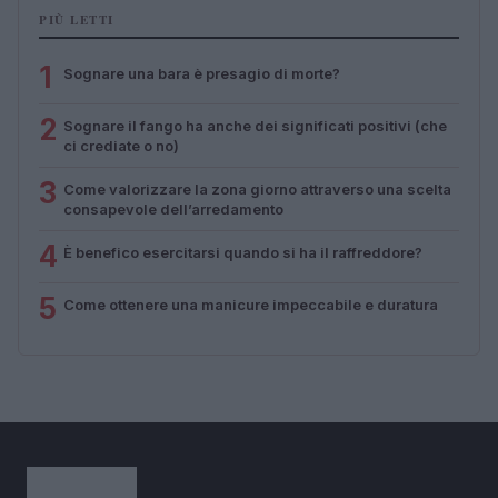
PIÙ LETTI
1
Sognare una bara è presagio di morte?
2
Sognare il fango ha anche dei significati positivi (che
ci crediate o no)
3
Come valorizzare la zona giorno attraverso una scelta
consapevole dell’arredamento
4
È benefico esercitarsi quando si ha il raffreddore?
5
Come ottenere una manicure impeccabile e duratura