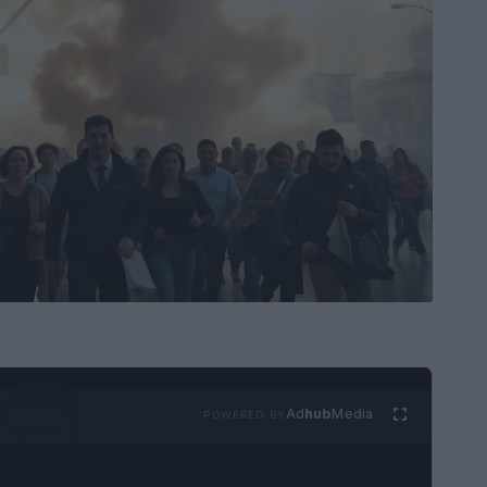
Ad
hub
Media
POWERED BY