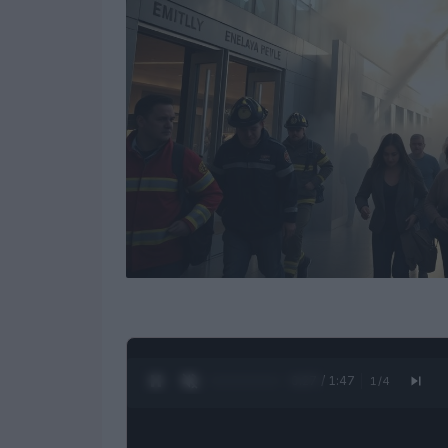
0:28 / 1:47
1
/
4