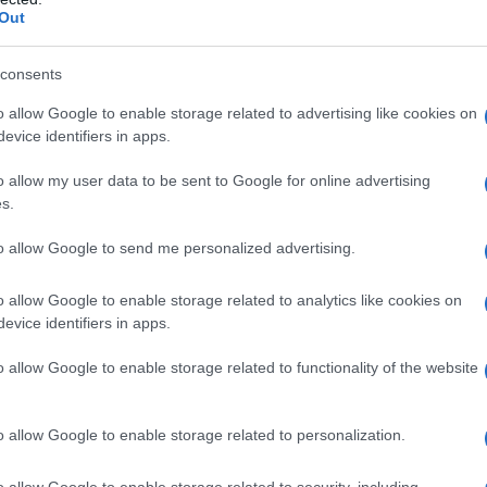
rantire la sicurezza di tutti.
Out
nicato che i fumi tossici potrebbero
consents
plicando le operazioni di soccorso. Le autorità
o allow Google to enable storage related to advertising like cookies on
er gestire l’emergenza e fornire assistenza a chi è
evice identifiers in apps.
o allow my user data to be sent to Google for online advertising
s.
 viabilità
to allow Google to send me personalized advertising.
ative sulla viabilità della zona. Le strade
o allow Google to enable storage related to analytics like cookies on
 per facilitare le operazioni di soccorso. Gli
evice identifiers in apps.
 l’area e a utilizzare percorsi alternativi. Le linee
o allow Google to enable storage related to functionality of the website
oraneamente sospese per garantire la sicurezza
 delle autorità.
o allow Google to enable storage related to personalization.
o allow Google to enable storage related to security, including