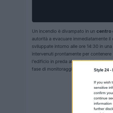
Un incendio è divampato in un
centro
autorità a evacuare immediatamente il c
sviluppate intorno alle ore 14:30 in una 
intervenuti prontamente per contenere i
l’edificio in preda al panico. Non si se
fase di monitoraggio.
Style 24 -
If you wish 
sensitive in
confirm you
continue se
information 
further disc