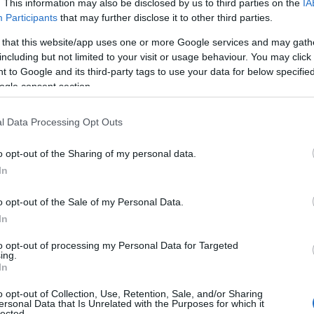
. This information may also be disclosed by us to third parties on the
IA
Participants
that may further disclose it to other third parties.
 that this website/app uses one or more Google services and may gath
including but not limited to your visit or usage behaviour. You may click 
 to Google and its third-party tags to use your data for below specifi
ogle consent section.
l Data Processing Opt Outs
o opt-out of the Sharing of my personal data.
In
e operazioni di soccorso
o opt-out of the Sale of my Personal Data.
ato in un’area dedicata ai ristoranti, propagandosi
In
eriali infiammabili. I vigili del fuoco, giunti sul
to opt-out of processing my Personal Data for Targeted
ing.
to le operazioni di spegnimento e di
In
scono di scene di panico, con molti clienti che si
o opt-out of Collection, Use, Retention, Sale, and/or Sharing
erciale per la via di uscita più vicina. La polizia
ersonal Data that Is Unrelated with the Purposes for which it
lected.