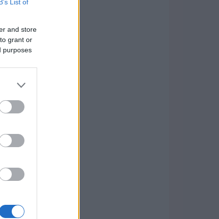
B’s List of
er and store
to grant or
ed purposes