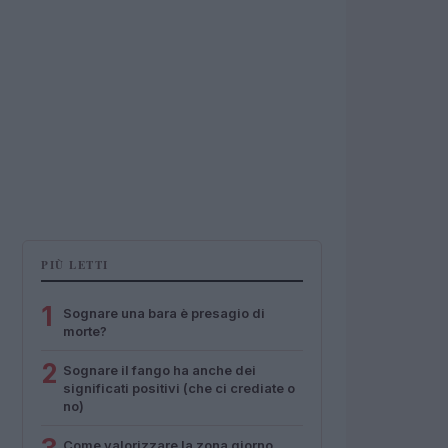
PIÙ LETTI
1
Sognare una bara è presagio di
morte?
2
Sognare il fango ha anche dei
significati positivi (che ci crediate o
no)
Come valorizzare la zona giorno