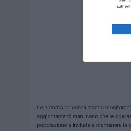
authenti
Le autorità comunali stanno monitorando
aggiornamenti man mano che le operaz
popolazione è invitata a mantenere la ca