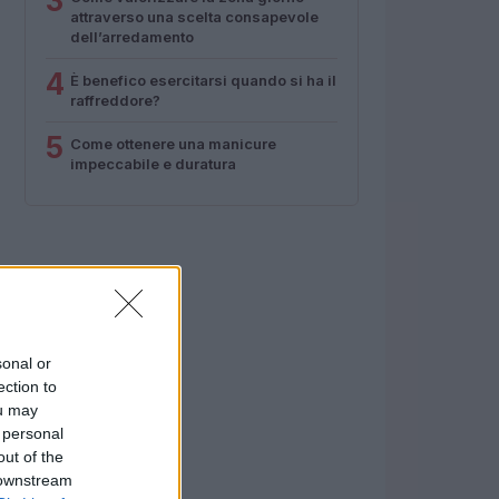
3
attraverso una scelta consapevole
dell’arredamento
4
È benefico esercitarsi quando si ha il
raffreddore?
5
Come ottenere una manicure
impeccabile e duratura
sonal or
ection to
ou may
 personal
out of the
 downstream