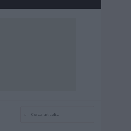
⌕
Cerca