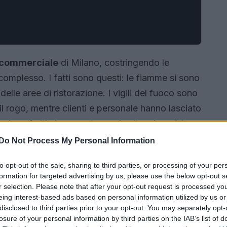
 commerciale
di Milano, costringendo le
omplesso. I fatti sono questi: le fiamme si sono
delle aree di ristorazione. I vigili del fuoco sono
l rogo, mentre clienti e personale hanno lasciato
gnalano feriti al momento, ma la situazione è in
Do Not Process My Personal Information
to opt-out of the sale, sharing to third parties, or processing of your per
formation for targeted advertising by us, please use the below opt-out s
r selection. Please note that after your opt-out request is processed y
eing interest-based ads based on personal information utilized by us or
disclosed to third parties prior to your opt-out. You may separately opt-
losure of your personal information by third parties on the IAB’s list of