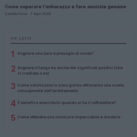
Come superare l’imbarazzo e fare amicizie genuine
Camilla Fiore · 7 Ago 2026
PIÙ LETTI
1
Sognare una bara è presagio di morte?
2
Sognare il fango ha anche dei significati positivi (che
ci crediate o no)
3
Come valorizzare la zona giorno attraverso una scelta
consapevole dell’arredamento
4
È benefico esercitarsi quando si ha il raffreddore?
5
Come ottenere una manicure impeccabile e duratura