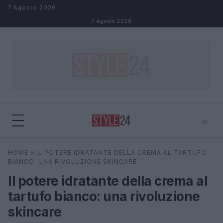
Salta al contenuto
7 Agosto 2026
7 Agosto 2026
⌕
×
⌕
HOME
»
IL POTERE IDRATANTE DELLA CREMA AL TARTUFO
Cerca
BIANCO: UNA RIVOLUZIONE SKINCARE
Il potere idratante della crema al
tartufo bianco: una rivoluzione
skincare