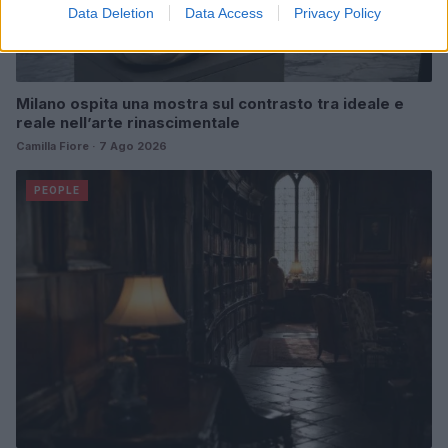
Data Deletion
Data Access
Privacy Policy
Milano ospita una mostra sul contrasto tra ideale e
reale nell’arte rinascimentale
Camilla Fiore · 7 Ago 2026
PEOPLE