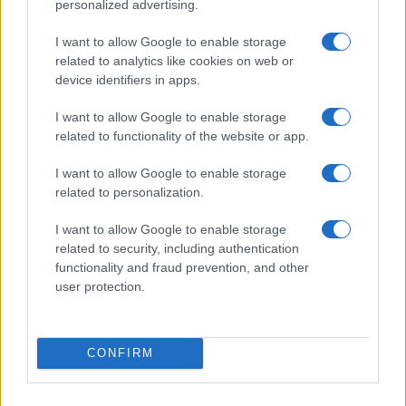
personalized advertising.
I want to allow Google to enable storage
related to analytics like cookies on web or
device identifiers in apps.
I want to allow Google to enable storage
related to functionality of the website or app.
Le nuove Havaianas Kitten Heel debuttano a
I want to allow Google to enable storage
Copenhagen: un mix di comfort e stile
related to personalization.
Matteo Pellegrino · 7 Ago 2026
I want to allow Google to enable storage
related to security, including authentication
BELLEZZA
functionality and fraud prevention, and other
user protection.
CONFIRM