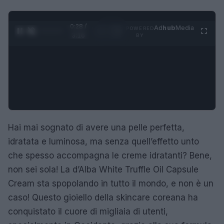
0:29 /
Ad
hub
Media
POWERED
1
/
4
3:16
BY
Hai mai sognato di avere una pelle perfetta,
idratata e luminosa, ma senza quell’effetto unto
che spesso accompagna le creme idratanti? Bene,
non sei sola! La d’Alba White Truffle Oil Capsule
Cream sta spopolando in tutto il mondo, e non è un
caso! Questo gioiello della skincare coreana ha
conquistato il cuore di migliaia di utenti,