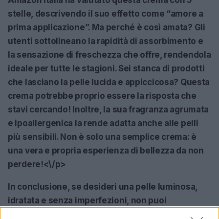
stelle, descrivendo il suo effetto come “amore a
prima applicazione”. Ma perché è così amata? Gli
utenti sottolineano la rapidità di assorbimento e
la sensazione di freschezza che offre, rendendola
ideale per tutte le stagioni. Sei stanca di prodotti
che lasciano la pelle lucida e appiccicosa? Questa
crema potrebbe proprio essere la risposta che
stavi cercando! Inoltre, la sua fragranza agrumata
e ipoallergenica la rende adatta anche alle pelli
più sensibili. Non è solo una semplice crema: è
una vera e propria esperienza di bellezza da non
perdere!<\/p>
In conclusione, se desideri una pelle luminosa,
idratata e senza imperfezioni, non puoi
assolutamente perderti la d’Alba White Truffle Oil