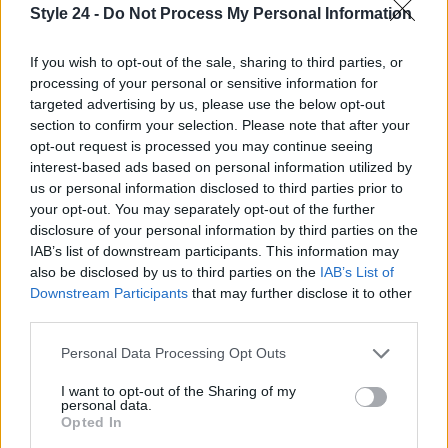
Style 24 -
Do Not Process My Personal Information
Capsule Cream. La sua tecnologia innovativa e gli
ingredienti potentissimi la rendono un prodotto
If you wish to opt-out of the sale, sharing to third parties, or
imperdibile per la tua routine di bellezza. E tu, sei
processing of your personal or sensitive information for
pronta a scoprire il segreto di una pelle perfetta?
targeted advertising by us, please use the below opt-out
section to confirm your selection. Please note that after your
<\/p>
opt-out request is processed you may continue seeing
interest-based ads based on personal information utilized by
us or personal information disclosed to third parties prior to
your opt-out. You may separately opt-out of the further
AUTORE
disclosure of your personal information by third parties on the
Staff
IAB’s list of downstream participants. This information may
also be disclosed by us to third parties on the
IAB’s List of
Downstream Participants
that may further disclose it to other
third parties.
Please note that this website/app uses one or more Google
Personal Data Processing Opt Outs
services and may gather and store information including but
not limited to your visit or usage behaviour. You may click to
I want to opt-out of the Sharing of my
personal data.
grant or deny consent to Google and its third-party tags to
Opted In
use your data for below specified purposes in below Google