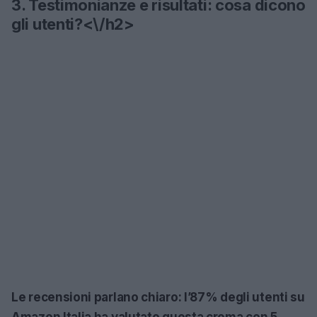
3. Testimonianze e risultati: cosa dicono
gli utenti?<\/h2>
Le recensioni parlano chiaro: l’87% degli utenti su
Amazon Italia ha valutato questa crema con 5