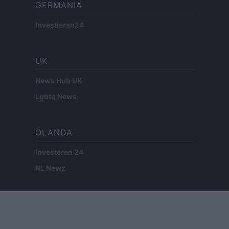
GERMANIA
Investieren24
UK
News Hub UK
Lgbtq News
OLANDA
Investeren 24
NL Newz