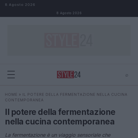
Salta al contenuto
8 Agosto 2026
8 Agosto 2026
⌕
×
⌕
HOME
»
IL POTERE DELLA FERMENTAZIONE NELLA CUCINA
Cerca
CONTEMPORANEA
Il potere della fermentazione
nella cucina contemporanea
La fermentazione è un viaggio sensoriale che