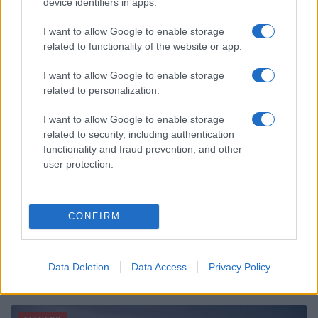
device identifiers in apps.
pochi minuti
Cristian Castiglioni · 8 Ago 2026
I want to allow Google to enable storage
related to functionality of the website or app.
FITNESS
I want to allow Google to enable storage
related to personalization.
I want to allow Google to enable storage
related to security, including authentication
functionality and fraud prevention, and other
user protection.
CONFIRM
Smartband o smartwatch: come scegliere il fitness
Data Deletion
Data Access
Privacy Policy
tracker giusto
Camilla Fiore · 8 Ago 2026