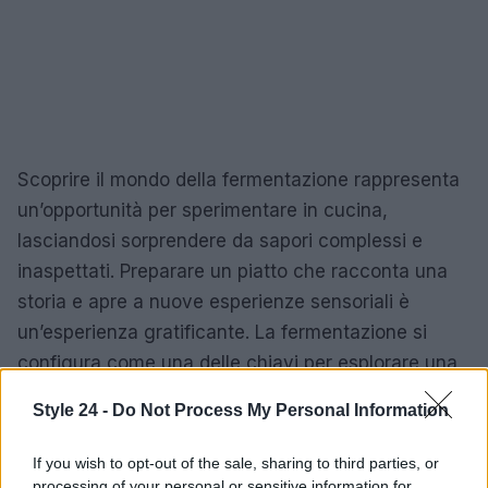
Scoprire il mondo della fermentazione rappresenta
un’opportunità per sperimentare in cucina,
lasciandosi sorprendere da sapori complessi e
inaspettati. Preparare un piatto che racconta una
storia e apre a nuove esperienze sensoriali è
un’esperienza gratificante. La fermentazione si
configura come una delle chiavi per esplorare una
cucina moderna che, pur guardando al passato,
Style 24 -
Do Not Process My Personal Information
non trascura il futuro.
If you wish to opt-out of the sale, sharing to third parties, or
processing of your personal or sensitive information for