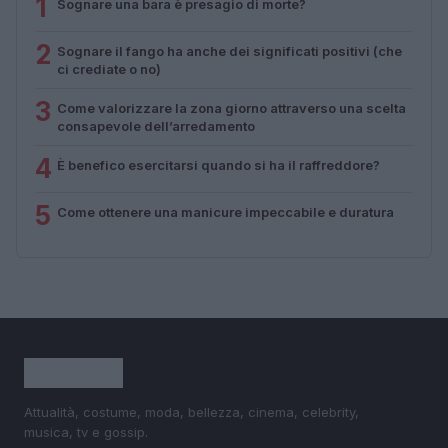
1
Sognare una bara è presagio di morte?
2
Sognare il fango ha anche dei significati positivi (che
ci crediate o no)
3
Come valorizzare la zona giorno attraverso una scelta
consapevole dell’arredamento
4
È benefico esercitarsi quando si ha il raffreddore?
5
Come ottenere una manicure impeccabile e duratura
Attualità, costume, moda, bellezza, cinema, celebrity,
musica, tv e gossip.