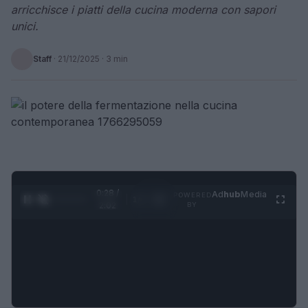
arricchisce i piatti della cucina moderna con sapori
unici.
Staff
·
21/12/2025
· 3 min
0:29 /
Ad
hub
Media
POWERED
1
/
4
2:02
BY