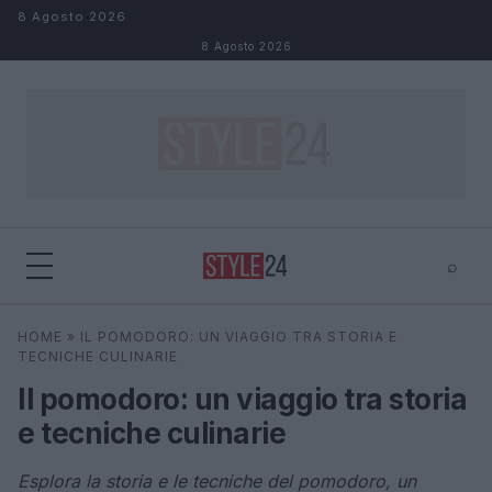
Salta al contenuto
8 Agosto 2026
8 Agosto 2026
⌕
×
⌕
HOME
»
IL POMODORO: UN VIAGGIO TRA STORIA E
Cerca
TECNICHE CULINARIE
Il pomodoro: un viaggio tra storia
e tecniche culinarie
Esplora la storia e le tecniche del pomodoro, un