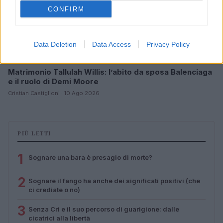
CONFIRM
Data Deletion
Data Access
Privacy Policy
Matrimonio Tallulah Willis: l’abito da sposa Balenciaga
e il ruolo di Demi Moore
Cristian Castiglioni · 10 Ago 2026
PIÙ LETTI
1
Sognare una bara è presagio di morte?
2
Sognare il fango ha anche dei significati positivi (che
ci crediate o no)
3
Senza Cri e il suo percorso di guarigione: dalle
cicatrici alla libertà