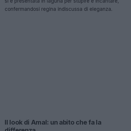
si è presentata in laguna per stupire e incantare,
confermandosi regina indiscussa di eleganza.
Il look di Amal: un abito che fa la
differenza