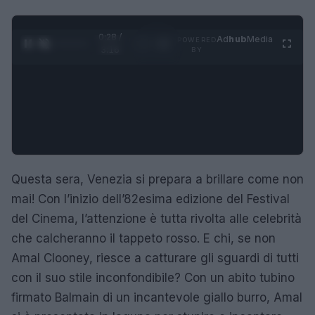
0:29 /
Ad
hub
Media
POWERED
1
/
4
3:16
BY
Questa sera, Venezia si prepara a brillare come non
mai! Con l’inizio dell’82esima edizione del Festival
del Cinema, l’attenzione è tutta rivolta alle celebrità
che calcheranno il tappeto rosso. E chi, se non
Amal Clooney, riesce a catturare gli sguardi di tutti
con il suo stile inconfondibile? Con un abito tubino
firmato Balmain di un incantevole giallo burro, Amal