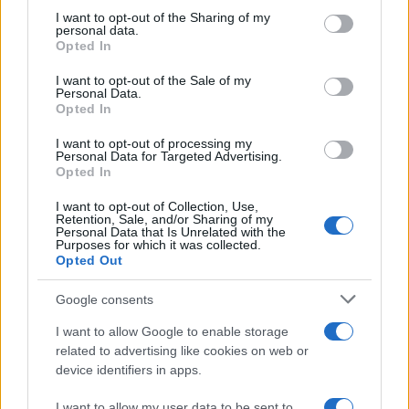
not limited to your visit or usage behaviour. You may click to
I want to opt-out of the Sharing of my
personal data.
grant or deny consent to Google and its third-party tags to
Opted In
use your data for below specified purposes in below Google
consent section.
I want to opt-out of the Sale of my
Personal Data.
Opted In
I want to opt-out of processing my
Personal Data for Targeted Advertising.
Opted In
I want to opt-out of Collection, Use,
Retention, Sale, and/or Sharing of my
Continua a leggere
Personal Data that Is Unrelated with the
Purposes for which it was collected.
Opted Out
Brooklyn Beckham e la ricetta controversa con
ALIMENTAZIONE
Google consents
l’acqua di mare
Beatrice Bonaventura · 10 Ago 2026
I want to allow Google to enable storage
related to advertising like cookies on web or
BELLEZZA
device identifiers in apps.
I want to allow my user data to be sent to