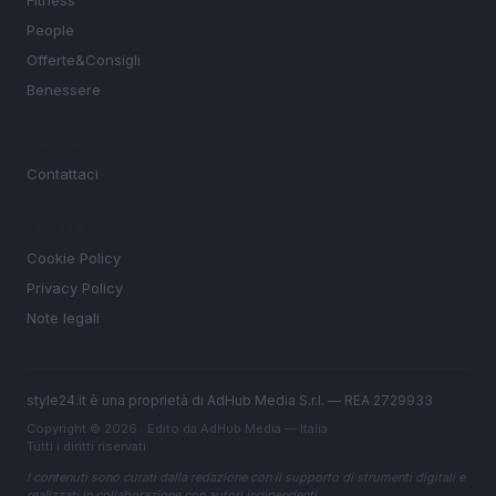
People
Offerte&Consigli
Benessere
MAGAZINE
Contattaci
LEGALE
Cookie Policy
Privacy Policy
Note legali
style24.it è una proprietà di AdHub Media S.r.l. — REA 2729933
Copyright © 2026 · Edito da AdHub Media — Italia
Tutti i diritti riservati
I contenuti sono curati dalla redazione con il supporto di strumenti digitali e
realizzati in collaborazione con autori indipendenti.