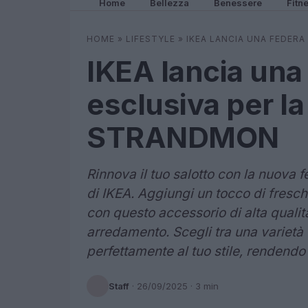
Home
Bellezza
Benessere
Fitn
HOME
»
LIFESTYLE
»
IKEA LANCIA UNA FEDER
IKEA lancia una
esclusiva per la
STRANDMON
Rinnova il tuo salotto con la nuov
di IKEA. Aggiungi un tocco di fresc
con questo accessorio di alta qualità
arredamento. Scegli tra una varietà 
perfettamente al tuo stile, rendendo
Staff
·
26/09/2025
· 3 min