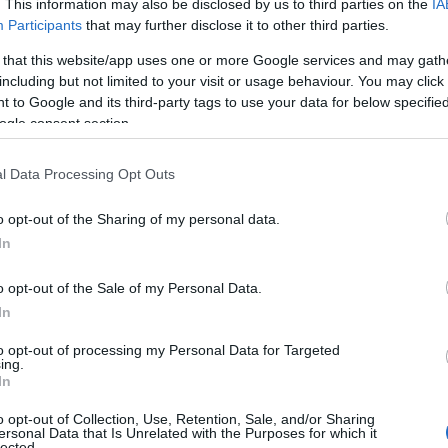
. This information may also be disclosed by us to third parties on the
IA
Participants
that may further disclose it to other third parties.
 that this website/app uses one or more Google services and may gath
including but not limited to your visit or usage behaviour. You may click 
 to Google and its third-party tags to use your data for below specifi
ogle consent section.
l Data Processing Opt Outs
o opt-out of the Sharing of my personal data.
In
o opt-out of the Sale of my Personal Data.
In
to opt-out of processing my Personal Data for Targeted
ing.
In
propri clienti, introduce un nuovo dettaglio per
 poltrona STRANDMON. Questa poltrona, amata da
o opt-out of Collection, Use, Retention, Sale, and/or Sharing
ersonal Data that Is Unrelated with the Purposes for which it
lected.