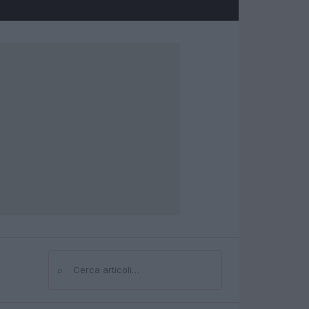
⌕
Cerca