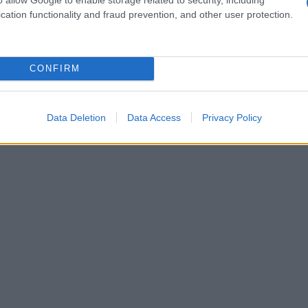
personalizzabile grazie alle sue
federe
cation functionality and fraud prevention, and other user protection.
ttare l’aspetto della poltrona in base alla
CONFIRM
Data Deletion
Data Access
Privacy Policy