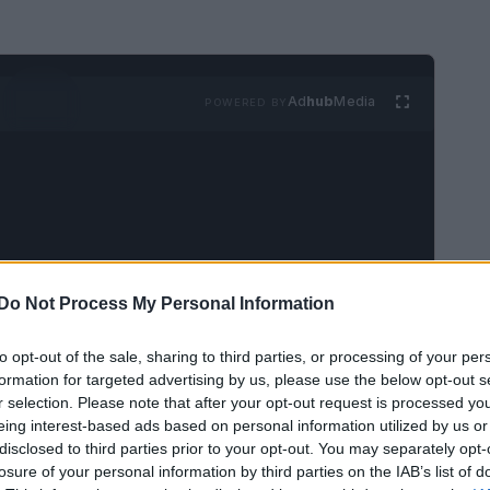
Ad
hub
Media
POWERED BY
Do Not Process My Personal Information
’arredamento della casa si trasforma in un luogo
 climatici portano a giornate più brevi e
to opt-out of the sale, sharing to third parties, or processing of your per
iderio di rendere gli spazi domestici più caldi e
formation for targeted advertising by us, please use the below opt-out s
r selection. Please note that after your opt-out request is processed y
 degli interni si arricchisce di tonalità calde e
eing interest-based ads based on personal information utilized by us or
riflettere l’atmosfera di questa stagione.
disclosed to third parties prior to your opt-out. You may separately opt-
losure of your personal information by third parties on the IAB’s list of