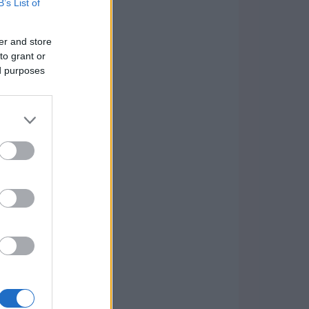
B’s List of
er and store
to grant or
ed purposes