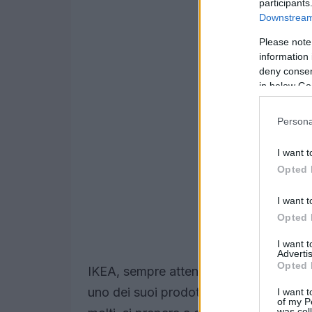
participants
Downstream 
Please note
information 
deny consent
in below Go
Persona
I want t
Opted 
I want t
Opted 
I want 
Advertis
Opted 
IKEA, sempre attenta alle esigenze dei 
uno dei suoi prodotti più iconici: la
I want t
of my P
was col