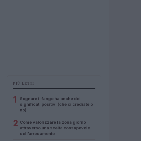
PIÙ LETTI
1
Sognare il fango ha anche dei
significati positivi (che ci crediate o
no)
2
Come valorizzare la zona giorno
attraverso una scelta consapevole
dell’arredamento