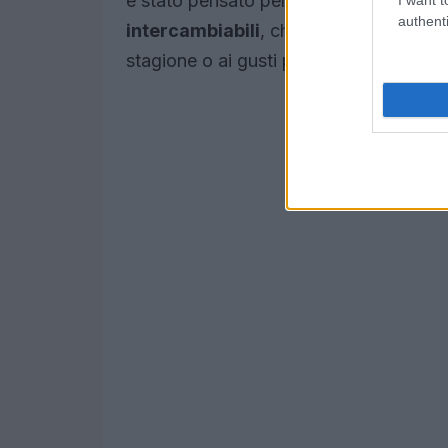
è stato pensato per essere facilmente 
authenti
intercambiabili
, che permettono di ada
stagione o ai gusti personali.