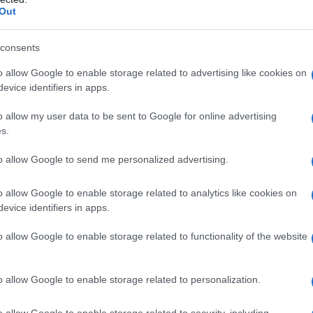
proprio elemento di stile per gli ambienti
Out
a.
consents
a STRANDMON
o allow Google to enable storage related to advertising like cookies on
evice identifiers in apps.
: è un simbolo di design e comfort che ha
o allow my user data to be sent to Google for online advertising
ta negli anni ’50, questa poltrona è tornata sul
s.
uo fascino originale. Con un perfetto equilibrio
to allow Google to send me personalized advertising.
ANDMON si è affermata come una delle scelte
ndo.
o allow Google to enable storage related to analytics like cookies on
evice identifiers in apps.
izzazione
o allow Google to enable storage related to functionality of the website
 della STRANDMON è la sua versatilità.
spaziano dal giallo ocra al grigio, questa
o allow Google to enable storage related to personalization.
i d’arredo diversi. Inoltre, il design della poltrona
o allow Google to enable storage related to security, including