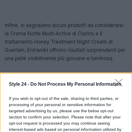
Infine, si segnalano alcuni prodotti da considerare:
la Crema Notte Multi-Active di Clarins e il
trattamento Honey Treatment Night Cream di
Guerlain. Entrambi offrono risultati sorprendenti per
una pelle visibilmente più giovane e luminosa.
AUTORE
Style 24 -
Do Not Process My Personal Information
Staff
If you wish to opt-out of the sale, sharing to third parties, or
processing of your personal or sensitive information for
targeted advertising by us, please use the below opt-out
section to confirm your selection. Please note that after your
opt-out request is processed you may continue seeing
interest-based ads based on personal information utilized by