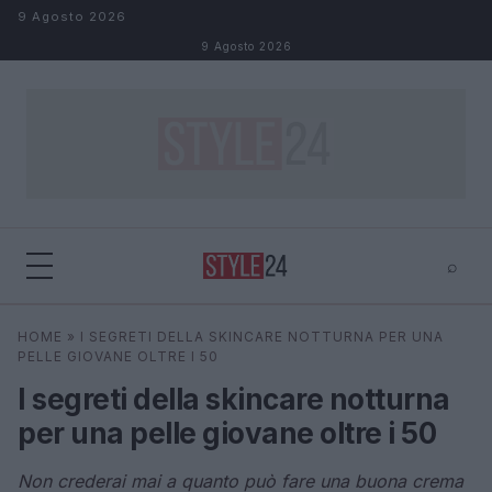
Salta al contenuto
9 Agosto 2026
9 Agosto 2026
⌕
×
⌕
HOME
»
I SEGRETI DELLA SKINCARE NOTTURNA PER UNA
Cerca
PELLE GIOVANE OLTRE I 50
I segreti della skincare notturna
per una pelle giovane oltre i 50
Non crederai mai a quanto può fare una buona crema