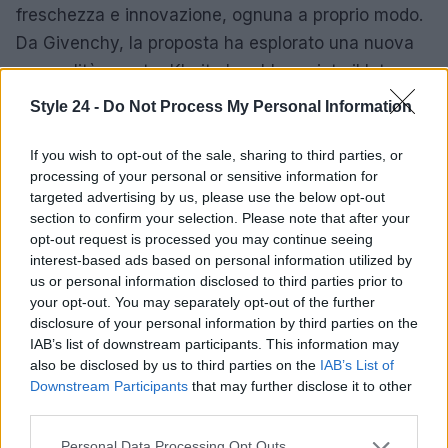
freschezza e innovazione, ognuna a proprio modo.
Da Givenchy, la proposta ha esplorato una nuova
sensualità, mentre Khaite ha abbracciato il lato
oscuro della moda con una scenografia
Style 24 -
Do Not Process My Personal Information
suggestiva. Miuccia Prada, sempre in cima al
gioco, ha presentato capi audaci e innovativi,
If you wish to opt-out of the sale, sharing to third parties, or
processing of your personal or sensitive information for
consolidando la sua posizione di leader nel settore.
targeted advertising by us, please use the below opt-out
Versace ha reso omaggio al fondatore Gianni,
section to confirm your selection. Please note that after your
portando una ventata di nostalgia con riferimenti
opt-out request is processed you may continue seeing
interest-based ads based on personal information utilized by
agli anni ’70.
us or personal information disclosed to third parties prior to
your opt-out. You may separately opt-out of the further
disclosure of your personal information by third parties on the
IAB’s list of downstream participants. This information may
AUTORE
also be disclosed by us to third parties on the
IAB’s List of
Staff
Downstream Participants
that may further disclose it to other
third parties.
Please note that this website/app uses one or more Google
Personal Data Processing Opt Outs