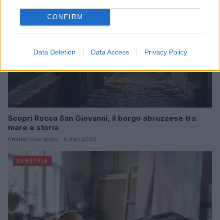
CONFIRM
Data Deletion
Data Access
Privacy Policy
Scopri Rocca San Giovanni, il borgo abruzzese tra
mare e storia
Cristian Castiglioni · 8 Ago 2026
LIFESTYLE