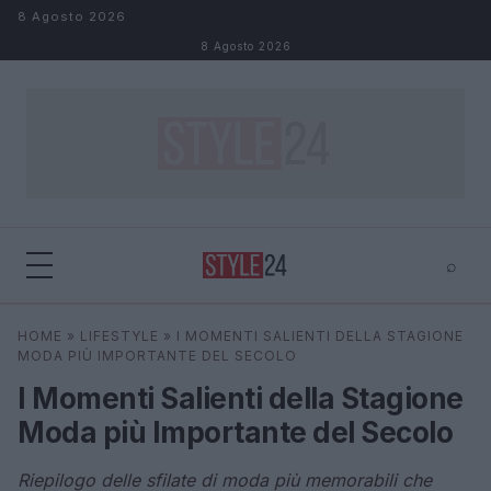
Salta al contenuto
8 Agosto 2026
8 Agosto 2026
⌕
×
⌕
HOME
»
LIFESTYLE
»
I MOMENTI SALIENTI DELLA STAGIONE
Cerca
MODA PIÙ IMPORTANTE DEL SECOLO
I Momenti Salienti della Stagione
Moda più Importante del Secolo
Riepilogo delle sfilate di moda più memorabili che