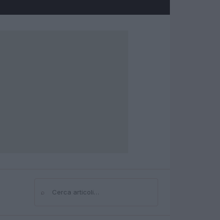
⌕
Cerca