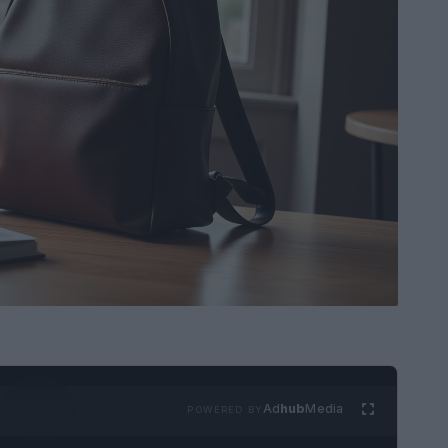
Ad
hub
Media
POWERED BY