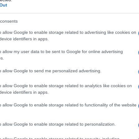
Out
e design
consents
o allow Google to enable storage related to advertising like cookies on
aino Le Pliage di Longchamp è ciò che fa per te.
evice identifiers in apps.
imo e ripiegabile, questo zaino è un alleato
o allow my user data to be sent to Google for online advertising
Con un ampio scomparto interno adatto per un
s.
comfort, è ideale per passare dall’ufficio a un
to allow Google to send me personalized advertising.
 giornata con un aperitivo. Noi lo adoriamo nel
ono infinite! Non ti sembra un sogno?
o allow Google to enable storage related to analytics like cookies on
evice identifiers in apps.
odernità
o allow Google to enable storage related to functionality of the website
iu è un perfetto mix di nostalgia e modernità.
o allow Google to enable storage related to personalization.
design multitasche è pratico ma anche giocoso. È
 e ironia: abbinalo a look preppy con mocassini
o allow Google to enable storage related to security, including