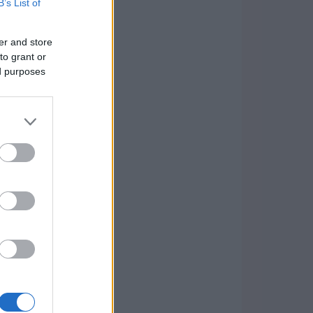
B’s List of
er and store
to grant or
ed purposes