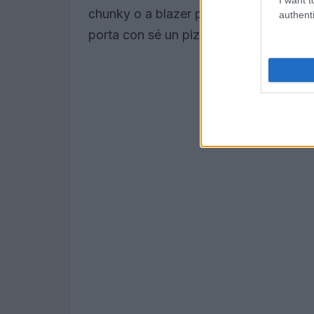
chunky o a blazer per un tocco inaspet
authenti
porta con sé un pizzico di creatività!