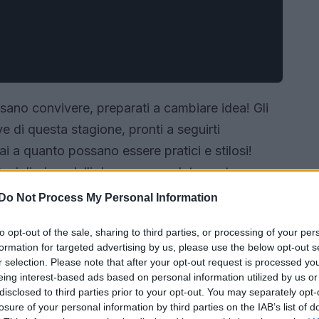
ano convivere, preparati a cambiare idea! Gli
ve di questa stagione, pronti a seguirti
mai a quanto possano essere pratici e stilosi!
6 migliori modelli da avere assolutamente.
Do Not Process My Personal Information
to opt-out of the sale, sharing to third parties, or processing of your per
formation for targeted advertising by us, please use the below opt-out s
r selection. Please note that after your opt-out request is processed y
eing interest-based ads based on personal information utilized by us or
disclosed to third parties prior to your opt-out. You may separately opt-
losure of your personal information by third parties on the IAB’s list of