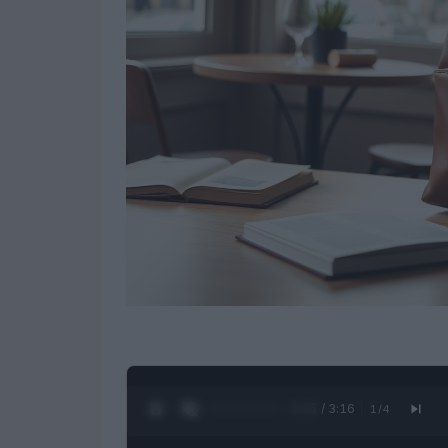
0:26 / 3:16
1
/
4