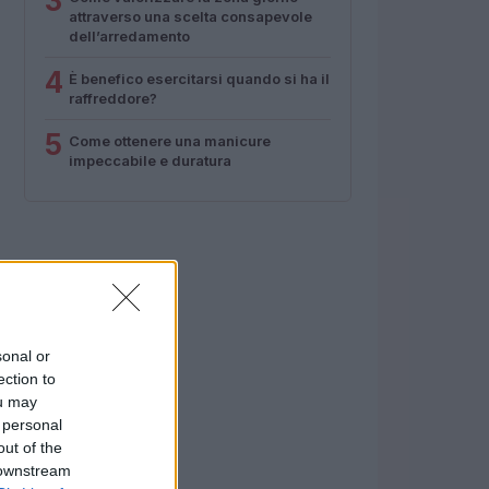
3
attraverso una scelta consapevole
dell’arredamento
4
È benefico esercitarsi quando si ha il
raffreddore?
5
Come ottenere una manicure
impeccabile e duratura
sonal or
ection to
ou may
 personal
out of the
 downstream