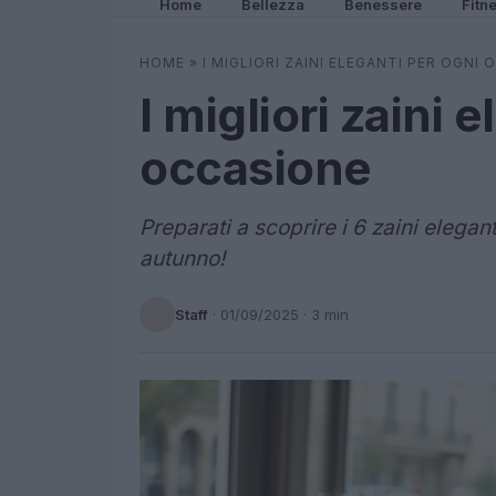
Home
Bellezza
Benessere
Fitn
HOME
»
I MIGLIORI ZAINI ELEGANTI PER OGNI
I migliori zaini 
occasione
Preparati a scoprire i 6 zaini elegan
autunno!
Staff
·
01/09/2025
· 3 min