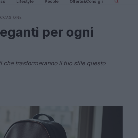
ess
Lifestyle
People
Offerte&Consigli
 OCCASIONE
eleganti per ogni
ti che trasformeranno il tuo stile questo