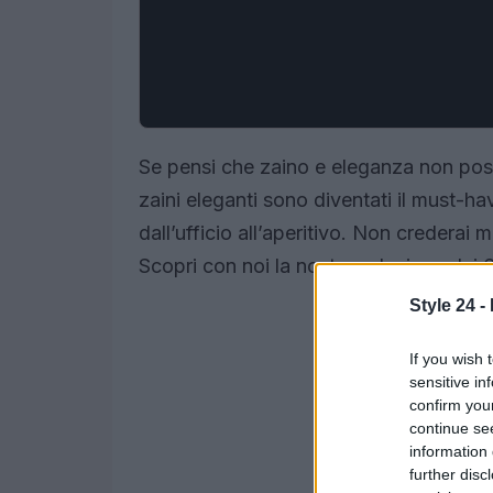
Se pensi che zaino e eleganza non poss
zaini eleganti sono diventati il must-ha
dall’ufficio all’aperitivo. Non crederai 
Scopri con noi la nostra selezione dei 
Style 24 -
If you wish 
sensitive in
confirm you
continue se
information 
further disc