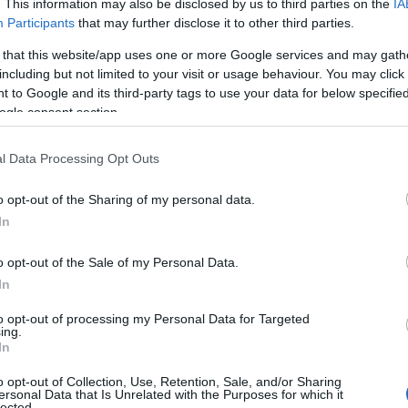
. This information may also be disclosed by us to third parties on the
IA
Participants
that may further disclose it to other third parties.
 that this website/app uses one or more Google services and may gath
including but not limited to your visit or usage behaviour. You may click 
 to Google and its third-party tags to use your data for below specifi
ogle consent section.
l Data Processing Opt Outs
o opt-out of the Sharing of my personal data.
to
In
lavoro di minimalismo e artigianalità.
o opt-out of the Sale of my Personal Data.
e, questo zaino medium è caratterizzato da
In
a essenziale che emana raffinatezza. È perfetto
to opt-out of processing my Personal Data for Targeted
, capace di completare look sofisticati come
ing.
In
Indossalo e sentirai subito la sicurezza e il
o opt-out of Collection, Use, Retention, Sale, and/or Sharing
 fronzoli. La numero 1 ti lascerà a bocca
ersonal Data that Is Unrelated with the Purposes for which it
lected.